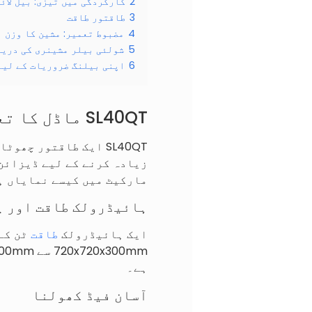
2
کارکردگی میں تیزی: بیل لائن
3
طاقتور طاقت
4
مضبوط تعمیر: مشین کا وزن
5
شولئی بیلر مشینری کی دریا
6
اپنی بیلنگ ضروریات کے لیے
SL40QT ماڈل کا تعارف
SL40QT ایک طاقتور چ
زیادہ کرنے کے لیے ڈیزائن 
مارکیٹ میں کیسے نمایاں ہ
ہائیڈرولک طاقت اور پ
ایک ہائیڈرولک
طاقت
ہے۔
آسان فیڈ کھولنا