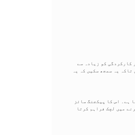
ور کارکردگی کو زیادہ سے
تاکہ یہ سمجھ سکیں کہ یہ
نی بناتا ہے۔ اس کا پیکجنگ سائز
 قبول کرنے میں لچک فراہم کرتا