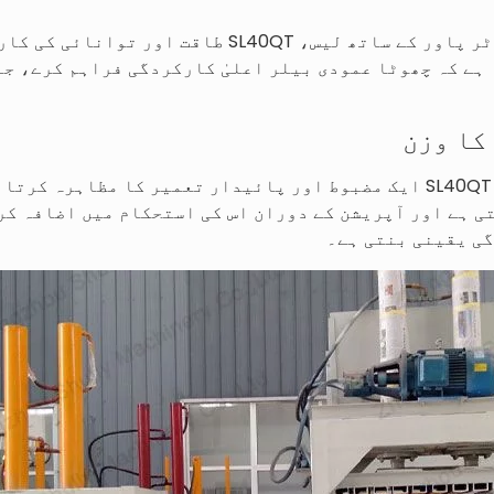
18-22KW یا 24-30HP کے موٹر پاور کے ساتھ لیس، L40QT
 ہے کہ چھوٹا عمودی بیلر اعلیٰ کارکردگی فراہم کرے، ج
کا وزن
تقریباً 8 ٹن وزن کے ساتھ، SL40QT ایک مضبوط اور پائیدار تعمیر کا م
ی ہے اور آپریشن کے دوران اس کی استحکام میں اضافہ کر
ی یقینی بنتی ہے۔