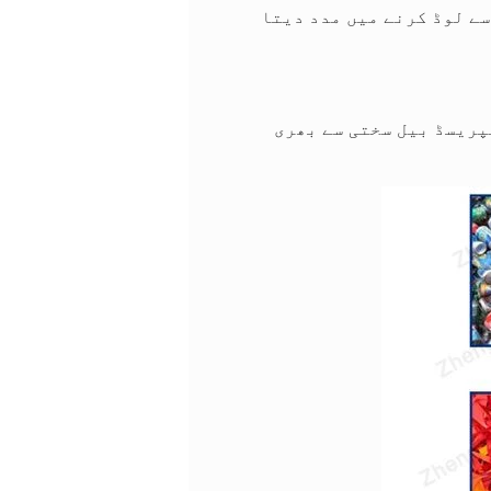
ی سے لوڈ کرنے میں مدد دیتا
، SL40QT یقینی بناتا ہے کہ کمپریسڈ بیل سختی سے بھری