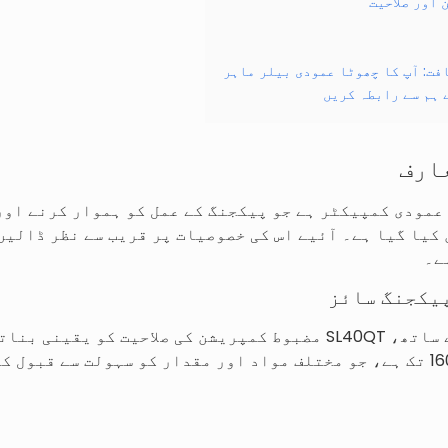
 اور صلاحیت
فت: آپ کا چھوٹا عمودی بیلر ماہر
 ہم سے رابطہ کریں
ھوٹا عمودی کمپیکٹر ہے جو پیکجنگ کے عمل کو ہموار کرنے ا
کیا گیا ہے۔ آئیے اس کی خصوصیات پر قریب سے نظر ڈالیں 
ے۔
یکجنگ سائز
ٹن کے ساتھ، SL40QT مضبوط کمپریشن کی صلاحیت کو یقی
720x720x300mm سے 1600mm تک ہے، جو مختلف مواد اور مقدار کو سہولت سے