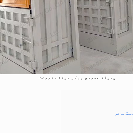
چھوٹا عمودی بیلر برائے فروخت
جنگ سائز