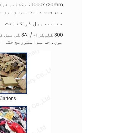
1000x720mm کے 
ہے، جس سے ایک ہموار اور ب
مناسب بیل کی کثافت
ہوں، جس سے اسٹوریج جگہ او