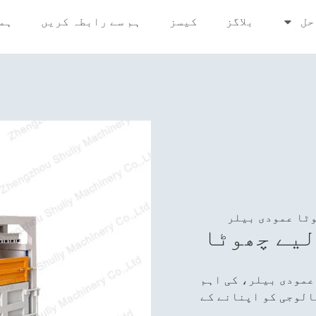
حل
بلاگز
کیسز
ہم سے رابطہ کریں
ہم
وٹا عمودی بیلر
لیے چھوٹا
صوص ماڈل، SL40QT چھوٹا عمودی بیلر، کی اہم
الوجی کو اپنانے کے