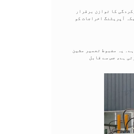
S طاقت اور توانائی کی کارکردگی کا توازن برقرار
بکہ آپریٹنگ اخراجات کو
ظاہرہ کرتا ہے۔ یہ مضبوط تعمیر مشین
تی ہے، جس سے قابل