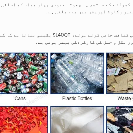
کشادہ فیڈ کھولنے کے ساتھ، یہ چھوٹا عمودی بیلر مواد کو آسان
غیر رکاوٹ آپریشن میں مدد ملتی ہے۔
300 کلوگرام/م^3 کی بیل کی کثافت حاصل کرتے ہوئے
ر نقل و حمل کی کارکردگی بہتر ہوتی ہے۔