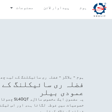
ہوم
پیداوار لائن
مصنوعات
ہوم
-
بلاگز
-
فضلہ ری سائیکلنگ کے لیے چھ
فضلہ ری سائیکلنگ کے 
عمودی بیلر
یہ مضمون ایک مخ
خصوصیات میں غوطہ لگاتا ہے، اور اس ٹیکن
فوائد کو تلاش کرتا ہے۔