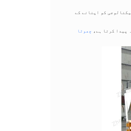
ے، اور اس ٹیکنالوجی کو اپنانے کے
ہ پیدا کرتا ہے،
چھوٹا