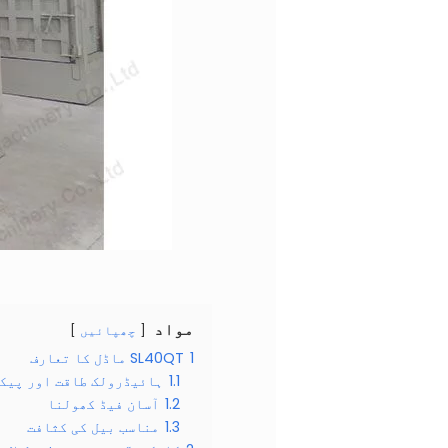
مواد
چھپائیں
1
SL40QT ماڈل کا تعارف
1.1
ہائیڈرولک طاقت اور پیک
1.2
آسان فیڈ کھولنا
1.3
مناسب بیل کی کثافت