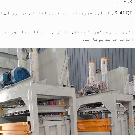
 کرتا ہے۔
یہ مضمون ایک مخصوص ماڈل، SL40QT، کی اہم خصوصیات میں غوطہ لگاتا ہ
یٹی، مینوفیکچرنگ پلانٹ، یا کوئی بھی کاروبار جو فضل
اثاثہ ثابت ہوتا ہے۔