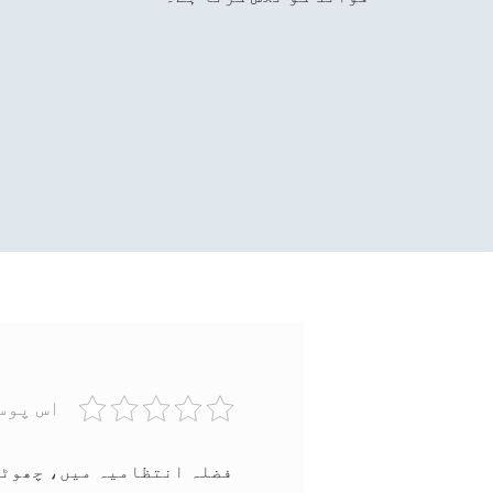
اس پوس
فضلہ انتظامیہ میں، چھوٹا 