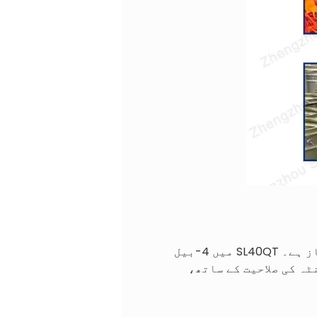
چھوٹا عمودی بیلر نہ صرف اپنے ڈیزائن میں بلکہ اپنی عملی صلاحیتوں میں بھی ممتاز ہے۔ SL40QT میں 4-بیل
کی مجموعی کارکردگی کو بڑھاتا ہے۔ 1 سے 3 ٹن فی گھنٹہ کی صلاحیت کے ساتھ،