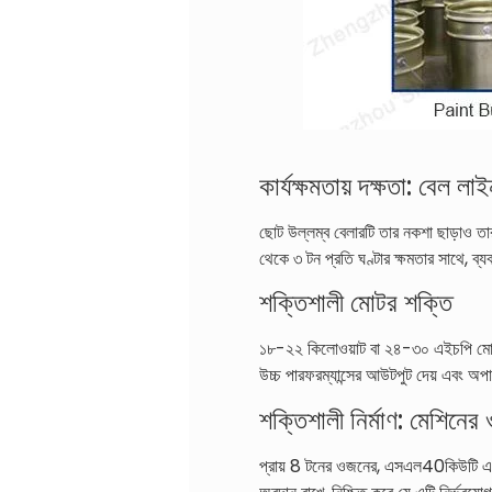
কার্যক্ষমতায় দক্ষতা: বেল লা
ছোট উল্লম্ব বেলারটি তার নকশা ছাড়াও তার
থেকে ৩ টন প্রতি ঘণ্টার ক্ষমতার সাথে, ব্য
শক্তিশালী মোটর শক্তি
১৮-২২ কিলোওয়াট বা ২৪-৩০ এইচপি মোটর 
উচ্চ পারফরম্যান্সের আউটপুট দেয় এবং অপার
শক্তিশালী নির্মাণ: মেশিনের
প্রায় 8 টনের ওজনের, এসএল40কিউটি একটি 