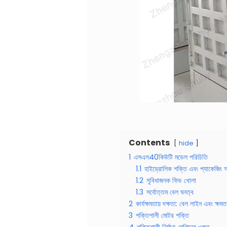
Contents
hide
1
এসএল40কিউটি মডেল পরিচিতি
1.1
হাইড্রোলিক শক্তি এবং প্যাকেজিং
1.2
সুবিধাজনক ফিড খোলা
1.3
সর্বোত্তম বেল ঘনত্ব
2
কার্যক্ষমতায় দক্ষতা: বেল লাইন এবং ক্ষমত
3
শক্তিশালী মোটর শক্তি
4
শক্তিশালী নির্মাণ: মেশিনের ওজন