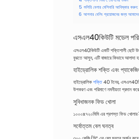
5
শুলিয়ি বেলার মেশিনারি আবিষ্কার করুন
6
আপনার বেলিং প্রয়োজনের জন্য আমাদে
এসএল40কিউটি মডেল পরি
এসএল40কিউটি একটি শক্তিশালী ছোট উল্লম্
বুঝতে আসুন, এটি বাজারে কিভাবে আলাদা 
হাইড্রোলিক শক্তি এবং প্যাকেজ
হাইড্রোলিক
শক্তি
40 টনের, এসএল40কিউট
উপকরণ এবং পরিমাণে নমনীয়তা প্রদান কর
সুবিধাজনক ফিড খোলা
১০০০x৭২০মিমি এর প্রশস্ত ফিড খোলার বৈশ
সর্বোত্তম বেল ঘনত্ব
৩০০ কেজি/মি³ এর বেল ঘনত্ব অর্জন করে, 