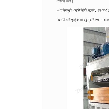
প্রদান করে।
এই নিবন্ধটি একটি নির্দিষ্ট মডেল, এসএল40
আপনি যদি পুনর্ব্যবহার কেন্দ্র, উৎপাদন কা