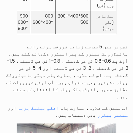
وزن (ٹن)
بیل سائز
600*400*200-
800
900
1100
(ملی
500
*400*600
*600
*800
میٹر)
*800
*1000
تصویر میں 5 سب سے زیادہ فروخت ہونے والے
ہائیڈرولک بیلرز کے پیرامیٹرز دکھائے گئے ہیں۔
آؤٹ پٹ 0.6-0.8 ٹن فی گھنٹہ، 0.8-1 ٹن فی گھنٹہ، 1.5-
2 ٹن فی گھنٹہ، 2-3 ٹن فی گھنٹہ اور 4-5 ٹن فی
گھنٹہ ہے۔ اس کے علاوہ، ہمارے پاس دیگر ہائیڈرولک
بیلر مشینیں بھی دستیاب ہیں۔ آپ اپنی ضروریات کے
مطابق صحیح ہائیڈرولک بیلر کا انتخاب کر سکتے
ہیں۔
اس مشین کے علاوہ، ہمارے پاس
افقی بیلنگ پریس
اور
صنعتی بیلرز
بھی دستیاب ہیں۔