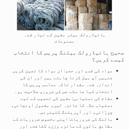
ہائیڈرولک بیلر مشین کے تیار شدہ
مصنوعات
صحیح ہائیڈرولک بیلنگ پریس کا انتخاب
کیسے کریں؟
مواد کی قسم اور حجم: ان مواد کا تعین کریں
جنہیں آپ بیل کرنا چاہتے ہیں اور ان کی
اندازہ شدہ مقدار تاکہ مناسب پریس کا
انتخاب کیا جا سکے جس کی ضروری صلاحیت ہو۔
مقام کی دستیابی: مشین کی تنصیب کے لیے
دستیاب جگہ کا جائزہ لیں، بشمول اونچائی،
چوڑائی، اور آپریٹنگ کلیئرنس۔
بالنگ کی ضروریات: اپنی مخصوص ضروریات کے
مطابق بالوں کے سائز، وزن، کثافت، اور