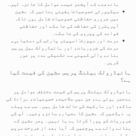
باندھنے کے آپشنز جیسے عوامل کا جائزہ لیں۔
سیکیورٹی خصوصیات: یقینی بنائیں کہ مشین
میں ضروری حفاظتی خصوصیات شامل ہوں تاکہ
آپریٹرز کی حفاظت کی جا سکے اور حفاظتی
قواعد کی پیروی کی جا سکے۔
مرمت اور سپورٹ: اسپیئر پارٹس کی دستیابی،
مرمت کی ضروریات، اور ہائیڈرولک بیل پریس
بنانے والی کمپنی سے تکنیکی مدد پر غور
کریں۔
ہائیڈرولک بیلنگ پریس مشین کی قیمت کیا
ہے؟
ہائیڈرولک بیلنگ پریس کی قیمت مختلف عوامل پر
منحصر ہوتی ہے، جن میں صلاحیت، خصوصیات، برانڈ کی
ساکھ، اور مارکیٹ کی حالت شامل ہیں۔ سب سے پہلے
یہ دیکھیں کہ مشین کا معیار، سائز، وغیرہ آپ کی
ضروریات کو پورا کرتا ہے یا نہیں۔ پھر مشین کے
بنانے والے سے پوچھیں کہ آیا بعد از فروخت سروس
مکمل ہے یا نہیں۔ صرف ابتدائی قیمت پر توجہ نہ