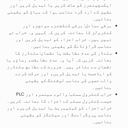
ایکسچینجرز کو صاف کریں یا تبدیل کریں اور
مشین کے ارد گرد مناسب ہوا کے بہاؤ کو یقینی
بنائیں۔
برقی مسائل: برقی کنکشنز، سوئچز، اور
کنٹرولز کا معائنہ کریں کہ کہیں وہ خراب تو
نہیں ہیں۔ خراب اجزاء کو تبدیل کریں اور
مناسب گراؤنڈنگ کو یقینی بنائیں۔
سلنڈر کی عدم مطابقت یا نقصان: سلنڈرز کا
معائنہ کریں کہ آیا وہ عدم مطابقت، رساؤ، یا
نقصان سے متاثر ہیں۔ ضرورت کے مطابق سلنڈرز
کو ایڈجسٹ یا تبدیل کریں، اور حرکت کرنے
والے حصوں کی مناسب لوشننگ کو یقینی
بنائیں۔
خراب کنٹرول سسٹم: والو، سینسر، اور PLC
جیسے کنٹرول سسٹم کے اجزاء کا معائنہ کریں۔
خراب اجزاء کو کیلیبریٹ یا تبدیل کریں، اور
مناسب پروگرامنگ اور سیٹنگز کو یقینی
بنائیں۔