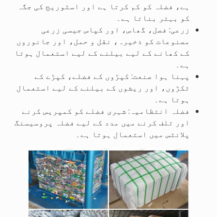
ہے، فضلہ کو کم کرتا ہے اور اسٹوریج کی جگہ
کو بہتر بناتا ہے۔
زرعی: فصل، گھاس، اور کپاس جیسی زرعی
مصنوعات کو ذخیرہ، نقل و حمل، اور جانوروں
کے کھانے کے لیے بیلنے کے لیے استعمال ہوتا
ہے۔
پہنا ہوا صنعت: کپڑوں کے فضلے، کپڑے کے
ٹکڑوں، اور ریشوں کے بیلنے کے لیے استعمال
ہوتا ہے۔
فضلہ انتظامیہ: شہری فضلے کو کمپریس کرنے
اور تلف کرنے میں مدد کے لیے فضلہ پروسیسنگ
پلانٹس میں استعمال ہوتا ہے۔