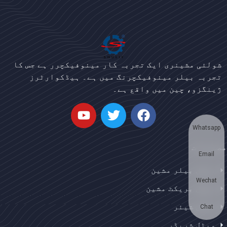
Bengali
شولئی مشینری ایک تجربہ کار مینوفیکچرر ہے جس کا
Japanese
تجربہ بیلر مینوفیکچرنگ میں ہے۔ ہیڈکوارٹرز
ژینگزو، چین میں واقع ہے۔
Korean
German
Swahili
Whatsapp
Thai
مصنوعات
Email
Turkish
میٹل بیلر مشین
Bulgarian
Wechat
میٹل بریکٹ مشین
Chinese
میٹل شیئر
Portuguese
Chat
میٹل شریڈر
Russian