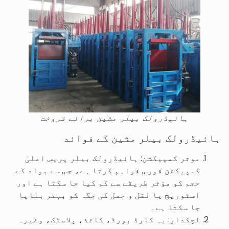
ہائیڈرولک بیلر مشین برائے فروخت
ہائیڈرولک بیلر مشین کے فوائد
موثر کمپیکشن: ہائیڈرولک بیلر پریس اعلیٰ
کمپیکشن فورس فراہم کرتا ہے، جس سے مواد کے
حجم کو مؤثر طریقے سے کم کیا جا سکتا ہے اور
اسٹوریج یا نقل و حمل کی جگہ کو بہتر بنایا
جا سکتا ہے۔
لچکدار: یہ کارڈ بورڈ، کاغذ، پلاسٹک، وغیرہ