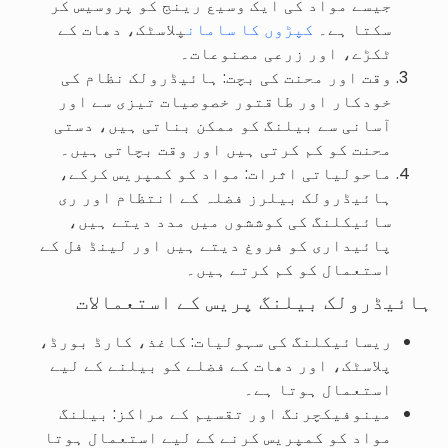
جیسے مواد کی ایک وسیع رینج کو پروسیس کر
سکتا ہے۔
کپڑوں کا سامان
پلاسٹک، دھات کے
ٹکڑے، اور زرعی مصنوعات۔
وقت اور محنت کی بچت: ہائیڈرولک نظام کی
خودکار اور طاقتور خصوصیات تیزی سے اور
آسانی سے بیلنگ کو ممکن بناتی ہیں، دستی
محنت کو کم کرتی ہیں اور وقت بچاتی ہیں۔
ماحولیاتی اثرات: مواد کو کمپریس کرکے،
ہائیڈرولک بیلرز فضلہ کے انتظام اور ری
سائیکلنگ کی کوششوں میں مدد دیتے ہیں،
پائیداری کو فروغ دیتے ہیں اور لینڈ فل کے
استعمال کو کم کرتے ہیں۔
ہائیڈرولک بیلنگ پریس کے استعمالات
ریسائیکلنگ کی سہولیات: کاغذ، کارڈ بورڈ،
پلاسٹک، اور دھات کے فضلے کو بیلنے کے لیے
استعمال ہوتا ہے۔
مینوفیکچرنگ اور تقسیم کے مراکز: بیلنگ
مواد کو کمپریس کرنے کے لیے استعمال ہوتا