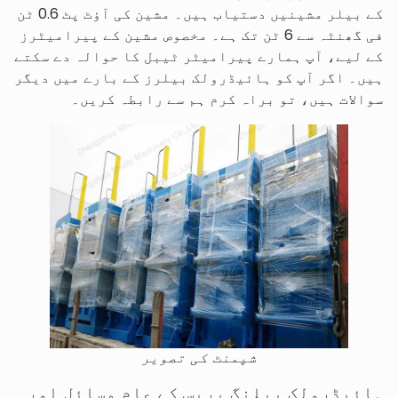
کے بیلر مشینیں دستیاب ہیں۔ مشین کی آؤٹ پٹ 0.6 ٹن
فی گھنٹہ سے 6 ٹن تک ہے۔ مخصوص مشین کے پیرامیٹرز
کے لیے، آپ ہمارے پیرامیٹر ٹیبل کا حوالہ دے سکتے
ہیں۔ اگر آپ کو ہائیڈرولک بیلرز کے بارے میں دیگر
سوالات ہیں، تو براہ کرم ہم سے رابطہ کریں۔
شپمنٹ کی تصویر
ہائیڈرولک بیلنگ پریس کے عام مسائل اور