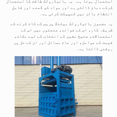
استعمال ہوتا ہے۔ یہ ہائیڈرولک طاقت کا استعمال
کرکے دباؤ ڈالتی ہے اور مواد کو گھنے اور قابلِ
انتظام بالز میں کمپیکٹ کرتی ہے۔
یہ مضمون ہائیڈرولک بیلنگ پریس کے کام کرنے کے
طریقہ کار، اس کے فوائد، صنعتوں میں اس کے
استعمالات، صحیح مشین کے انتخاب کے لیے نکات،
قیمت کے عوامل، اور عام مسائل اور ان کے حل پر
روشنی ڈالتا ہے۔