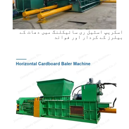
اسکریپ اسٹیل ری سائیکلنگ میں دھات کے
بیلرز کے کردار اور فوائد