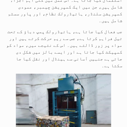
استعمال کیا جاتا ہے۔ اس عمل میں کئی اہم اجزاء
شامل ہیں، جن میں ایک کمپریشن چیمبر، عمودی
کمپریشن سلنڈر، ہائیڈرولک نظام، اور پاور سسٹم
شامل ہیں۔
جب فعال کیا جاتا ہے، ہائیڈرولک پمپ دباؤ کے تحت
تیل فراہم کرتا ہے، جس سے ریم حرکت کرتے ہیں اور
مواد پر زور ڈالتے ہیں۔ اس کے نتیجے میں، مواد کو
کمپیکٹ کیا جاتا ہے اور ایسے بالز میں شکل دی
جاتی ہے جنہیں آسانی سے ہینڈل اور نقل کیا جا
سکتا ہے۔