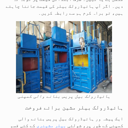
دیں۔ اگر آپ ہائیڈرولک بیلر کی قیمت جاننا چاہتے
ہیں، تو براہ کرم ہم سے رابطہ کریں۔
ہائیڈرولک بیل پریس بنانے والی کمپنی
ہائیڈرولک بیلر مشین برائے فروخت
ایک پیشہ ور ہائیڈرولک بیل پریس بنانے والی
کمپنی کے طور پر، شولئی
بیلر مشینری
کے کئی قسم