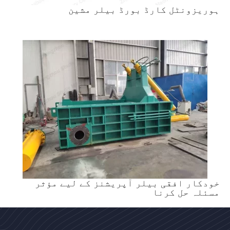
ہوریزونٹل کارڈ بورڈ بیلر مشین
خودکار افقی بیلر آپریشنز کے لیے مؤثر
مسئلہ حل کرنا