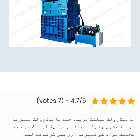
4.7/5 - (7 votes)
ہائیڈرولک بیلنگ پریس، جسے ہائیڈرولک بیلر یا
بیلنگ مشین بھی کہا جاتا ہے، ایک اہم آلات ہے جو
مختلف مواد کو کمپریس اور بیل کرنے کے لیے