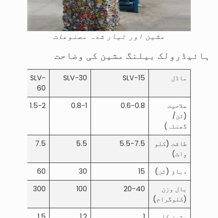
مشین اور تیار شدہ مصنوعات
ہائیڈرولک بیلنگ مشین کی وضاحت
ماڈل
SLV-15
SLV-30
SLV-
SLV-
80
60
صلاحیت
0.6-0.8
0.8-1
1.5-2
2-3
(ٹن/
گھنٹہ)
طاقت (کلو
5.5-7.5
5.5
7.5
11
واٹ)
دباؤ (ٹن)
15
30
60
80
بال وزن
20-40
100
300
400-
(کلوگرام)
500
مشین کا
1
1.2
1.5
2