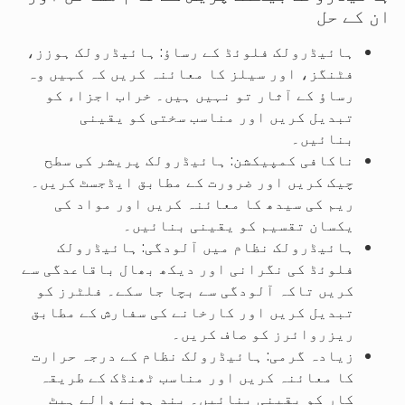
ان کے حل
ہائیڈرولک فلوئڈ کے رساؤ: ہائیڈرولک ہوزز،
فٹنگز، اور سیلز کا معائنہ کریں کہ کہیں وہ
رساؤ کے آثار تو نہیں ہیں۔ خراب اجزاء کو
تبدیل کریں اور مناسب سختی کو یقینی
بنائیں۔
ناکافی کمپیکشن: ہائیڈرولک پریشر کی سطح
چیک کریں اور ضرورت کے مطابق ایڈجسٹ کریں۔
ریم کی سیدھ کا معائنہ کریں اور مواد کی
یکسان تقسیم کو یقینی بنائیں۔
ہائیڈرولک نظام میں آلودگی: ہائیڈرولک
فلوئڈ کی نگرانی اور دیکھ بھال باقاعدگی سے
کریں تاکہ آلودگی سے بچا جا سکے۔ فلٹرز کو
تبدیل کریں اور کارخانے کی سفارش کے مطابق
ریزروائرز کو صاف کریں۔
زیادہ گرمی: ہائیڈرولک نظام کے درجہ حرارت
کا معائنہ کریں اور مناسب ٹھنڈک کے طریقہ
کار کو یقینی بنائیں۔ بند ہونے والے ہیٹ