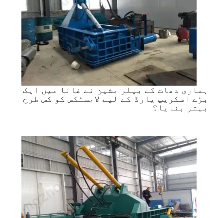
ہماری دھات کے بیلر مشین نے غانا میں ایک
بڑے اسکریپ یارڈ کے لیے لاجسٹکس کو کس طرح
بہتر بنایا؟