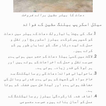
دھات کا بیلر مشین برائے فروخت
میٹل اسکریپ بیلنگ مشین کے فوائد
جگہ کی بچت: ہائیڈرولک دھات کے بیلر میں دھات
کو کمپریس کرکے، بیلرز اسٹوریج اور نقل و
حمل کے لیے درکار جگہ کو نمایاں طور پر کم
کرتے ہیں۔
لاگت میں کمی: بیلڈ دھات کم حجم میں ہوتی ہے،
جس سے نقل و حمل کے اخراجات کم ہوتے ہیں اور
ہر لوڈ کی قدر زیادہ ہوتی ہے۔
ماحولیاتی فوائد: دھات کی ری سائیکلنگ سے
خام مواد کی کھپت کم ہوتی ہے، قدرتی وسائل کی
حفاظت ہوتی ہے، اور لینڈ فل میں فضلہ کم ہوتا
ہے۔
اضافہ شدہ کارکردگی: بیلرز ری سائیکلنگ کے
عمل کو آسان بناتے ہیں، جس سے مجموعی