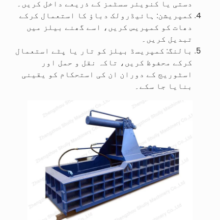
دستی یا کنویئر سسٹمز کے ذریعے داخل کریں۔
کمپریشن: ہائیڈرولک دباؤ کا استعمال کرکے
دھات کو کمپریس کریں، اسے گھنے بیلز میں
تبدیل کریں۔
بالنگ: کمپریسڈ بیلز کو تار یا پٹے استعمال
کرکے محفوظ کریں، تاکہ نقل و حمل اور
اسٹوریج کے دوران ان کی استحکام کو یقینی
بنایا جا سکے۔