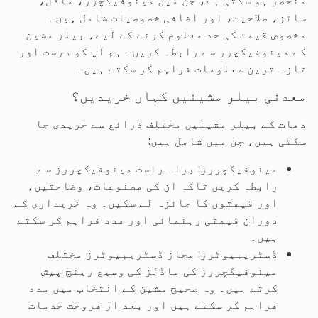
منحصر ہو سکتی ہے، جن میں مینوفیکچرر، ماڈل،
سائز، صلاحیت، اور اضافی خصوصیات شامل ہیں۔
مخصوص قیمت کی حد معلوم کرنے کے لیے، بیلر مشین
کے مینوفیکچرر سے رابطہ کریں۔ ہم آپ کو درست اور
تازہ ترین معلومات فراہم کر سکتے ہیں۔
معدنی بیلر مشینیں کہاں خریدیں؟
دھات کے بیلر مشینیں مختلف ذرائع سے خریدی جا
سکتی ہیں، جن میں شامل ہیں:
مینوفیکچررز: براہ راست مینوفیکچررز سے
رابطہ کریں تاکہ ان کی مصنوعات، وضاحتیں،
اور قیمتوں کا جائزہ لے سکیں۔ وہ خریداری کے
دوران قیمتی رہنمائی اور مدد فراہم کر سکتے
ہیں۔
ڈسٹریبیوٹرز: مجاز ڈسٹریبیوٹرز مختلف
مینوفیکچررز کی ماڈلز کی وسیع رینج پیش
کرتے ہیں۔ وہ صحیح مشین کے انتخاب میں مدد
فراہم کر سکتے ہیں اور بعد از فروخت خدمات