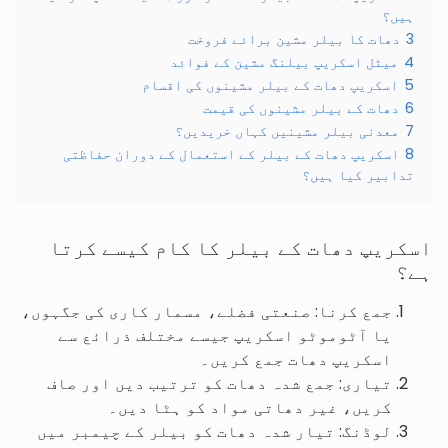
ہیں؟
3
دھات کا بیلر مشین برائے فروخت
4
میٹل اسکریپ بیلنگ مشین کے فوائد
5
اسکریپ دھات کے بیلر مشینوں کی اقسام
6
دھات کے بیلر مشینوں کی قیمت
7
معدنی بیلر مشینیں کہاں خریدیں؟
8
اسکریپ دھات کے بیلر کے استعمال کے دوران حفاظتی
تدابیر کیا ہیں؟
اسکریپ دھات کے بیلر کا کام کیسے کرتا
ہے؟
جمع کرنا: صنعتی فضلے، مسمار کاری کی جگہوں،
یا آٹوموٹو اسکریپ جیسے مختلف ذرائع سے
اسکریپ دھات جمع کریں۔
تیاری: جمع شدہ دھات کو ترتیب دیں اور صاف
کریں، غیر دھاتی مواد کو ہٹا دیں۔
لوڈنگ: تیار شدہ دھات کو بیلر کے چیمبر میں