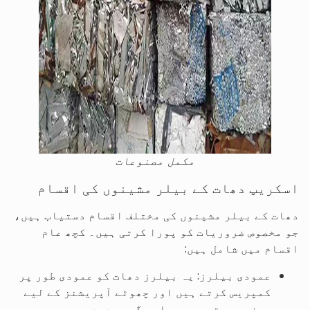
مکمل مصنوعات
اسکریپ دھات کے بیلر مشینوں کی اقسام
دھات کے بیلر مشینوں کی مختلف اقسام دستیاب ہیں،
جو مخصوص ضروریات کو پورا کرتی ہیں۔ کچھ عام
اقسام میں شامل ہیں:
عمودی بیلرز: یہ بیلرز دھات کو عمودی طور پر
کمپریس کرتے ہیں اور چھوٹے آپریشنز کے لیے
موزوں ہوتے ہیں جہاں جگہ محدود ہو۔