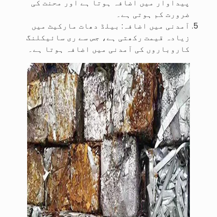
پیداوار میں اضافہ ہوتا ہے اور محنت کی
ضرورت کم ہوتی ہے۔
آمدنی میں اضافہ: بیلڈ دھات مارکیٹ میں
زیادہ قیمت رکھتی ہے، جس سے ری سائیکلنگ
کاروباروں کی آمدنی میں اضافہ ہوتا ہے۔