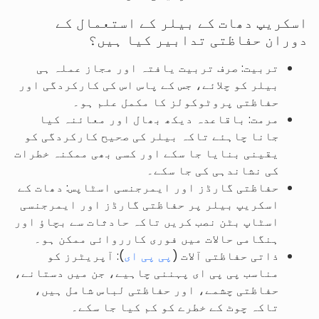
اسکریپ دھات کے بیلر کے استعمال کے
دوران حفاظتی تدابیر کیا ہیں؟
تربیت: صرف تربیت یافتہ اور مجاز عملہ ہی
بیلر کو چلائے، جس کے پاس اس کی کارکردگی اور
حفاظتی پروٹوکولز کا مکمل علم ہو۔
مرمت: باقاعدہ دیکھ بھال اور معائنہ کیا
جانا چاہئے تاکہ بیلر کی صحیح کارکردگی کو
یقینی بنایا جا سکے اور کسی بھی ممکنہ خطرات
کی نشاندہی کی جا سکے۔
حفاظتی گارڈز اور ایمرجنسی اسٹاپس: دھات کے
اسکریپ بیلر پر حفاظتی گارڈز اور ایمرجنسی
اسٹاپ بٹن نصب کریں تاکہ حادثات سے بچاؤ اور
ہنگامی حالات میں فوری کارروائی ممکن ہو۔
ذاتی حفاظتی آلات (
پی پی ای
): آپریٹرز کو
مناسب پی پی ای پہننی چاہیے، جن میں دستانے،
حفاظتی چشمے، اور حفاظتی لباس شامل ہیں،
تاکہ چوٹ کے خطرے کو کم کیا جا سکے۔