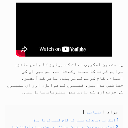
یہ مضمون اسکریپ دھات کے بیلرز کا جامع جائزہ
فراہم کرنے کا مقصد رکھتا ہے، جس میں ان کی
اقسام، کام کرنے کے طریقے، سائز کے آپشنز،
حفاظتی تدابیر، قیمتوں کے عوامل، اور ان مشینوں
کی خریداری کے بارے میں معلومات شامل ہیں۔
مواد
چھپائیں
1
اسکریپ دھات کے بیلر کا کام کیسے کرتا ہے؟
2
اسکریپ دھات کے بیلر کے سائز اور صلاحیت کے آپشنز کیا