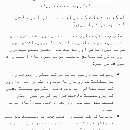
اسکریپ دھات کا بیلر
اسکریپ دھات کے بیلر کے سائز اور صلاحیت
کے آپشنز کیا ہیں؟
اسکریپ میٹل بیلرز مختلف سائز اور صلاحیتوں میں
آتے ہیں، جو مختلف ری سائیکلنگ ضروریات کو پورا
کرتے ہیں۔ سائز اور صلاحیت کے آپشنز مینوفیکچرر
اور ماڈل کے مطابق مختلف ہوتے ہیں۔ عام اختیارات
میں شامل ہیں:
چھوٹے سے درمیانے سائز کے بیلرز: چھوٹے ری
سائیکلنگ کاروبار یا محدود جگہ والے اداروں
کے لیے مثالی، یہ دھات کے اسکریپ بیلنگ مشین
کم پروسیسنگ صلاحیت فراہم کرتی ہیں، مگر
قیمت میں مناسب اور نقل و حمل میں آسان ہوتی
ہیں۔
بڑے سائز کے بیلرز: اعلی حجم پروسیسنگ کے لیے
ڈیزائن کیے گئے، یہ بیلر مشینیں عموماً بڑے
ری سائیکلنگ آپریشنز میں استعمال ہوتی ہیں۔