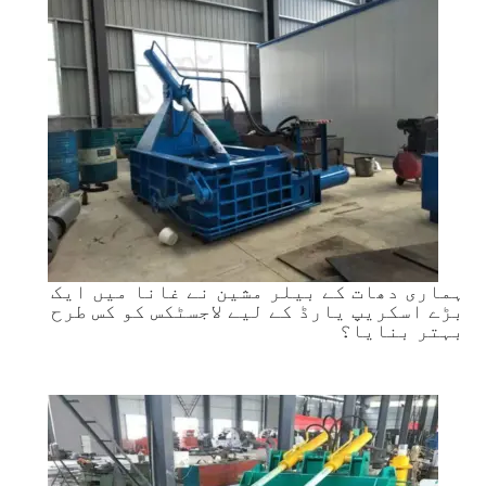
ہماری دھات کے بیلر مشین نے غانا میں ایک
بڑے اسکریپ یارڈ کے لیے لاجسٹکس کو کس طرح
بہتر بنایا؟