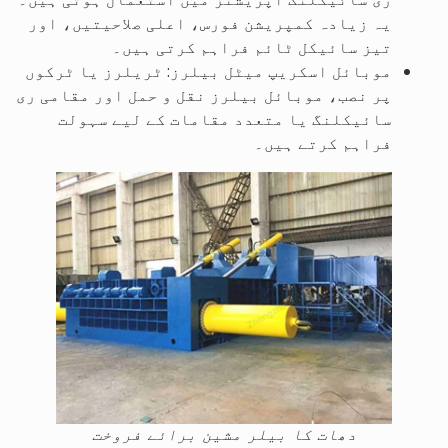
یہ زیادہ کمپریشن فورس، اعلی صلاحیتیں، اور
تیز سائیکل ٹائم فراہم کرتی ہیں۔
موبائل اسکریپ میٹل بیلرز: ٹریلرز یا ٹرکوں
پر نصب، موبائل بیلرز نقل و حمل اور مقامی ری
سائیکلنگ یا متعدد مقامات کے لیے سہولت
فراہم کرتے ہیں۔
دھات کا بیلر مشین برائے فروخت