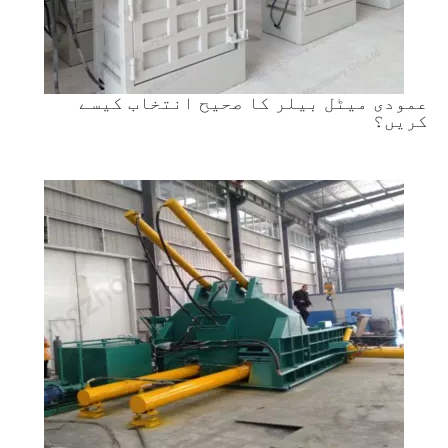
عمودی میٹل بیلر کا صحیح انتخاب کیسے
کریں؟