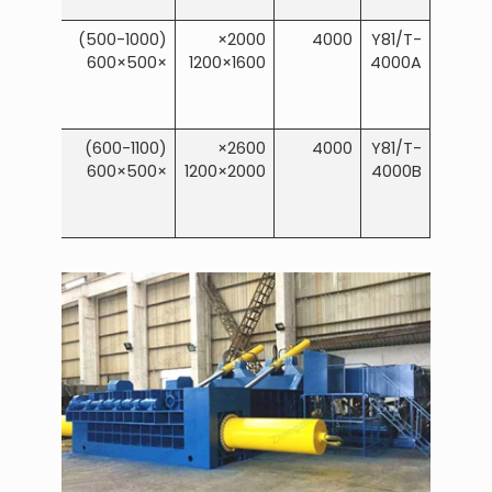
≥4000
(500-1000)
2000×
4000
Y81/T-
×500×600
1600×1200
4000A
≥4000
(600-1100)
2600×
4000
Y81/T-
×500×600
2000×1200
4000B