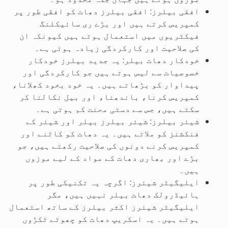
افقی بیلرز: افقی بیلرز دھات کو افقی طور پر
کمپریس کرتے ہیں اور بڑے ری سائیکلنگ
فیکٹریوں میں استعمال ہوتے ہیں کیونکہ ان
کی صلاحیت اور کارکردگی زیادہ ہوتی ہے۔
خودکار دھات بیلر: یہ جدید بیلرز خودکار
خصوصیات سے لیس ہوتے ہیں جو کارکردگی اور
پیداوار کو بڑھاتے ہیں۔ یہ خود بخود کھلانا،
کمپریس کرنا، باندھنا، اور بیل نکالنا کر
سکتے ہیں، جس سے دستی محنت کم ہوتی ہے۔
شیئر بیلرز: شیئر بیلرز بیلر اور شیئر کے
فنکشنز کو ملاتے ہیں۔ یہ دھات کو کاٹنے اور
کمپریس کرنے دونوں کی صلاحیت رکھتے ہیں، جو
بڑے اور بھاری دھات کے مواد کے لیے موزوں
ہیں۔
ایلیگیٹر شیئرز: اگرچہ یہ تکنیکی طور پر
ہائیڈرولک دھات بیلر نہیں ہیں، مگر
ایلیگیٹر شیئرز اکثر بیلرز کے ساتھ استعمال
ہوتے ہیں۔ یہ اسکریپ دھات کو چھوٹے ٹکڑوں