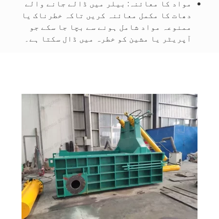
مواد کا معائنہ: بیلر میں ڈالے جانے والے
دھات کا مکمل معائنہ کریں تاکہ خطرناک یا
ممنوعہ مواد شامل ہونے سے بچا جا سکے جو
آپریٹر یا مشین کو خطرہ میں ڈال سکتا ہے۔