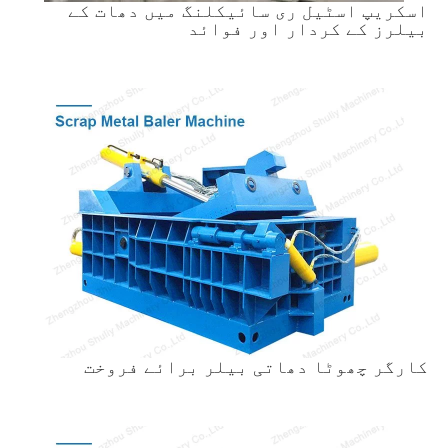
اسکریپ اسٹیل ری سائیکلنگ میں دھات کے
بیلرز کے کردار اور فوائد
کارگر چھوٹا دھاتی بیلر برائے فروخت