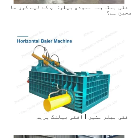
افقی بمقابلہ عمودی بیلر: آپ کے لیے کون سا
صحیح ہے؟
افقی بیلر مشین | افقی بیلنگ پریس