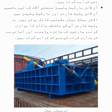
بھی فراہم کرتے ہیں۔
آن لائن مارکیٹ پلیسز: صنعتی آلات کے لیے مخصوص
آن لائن پلیٹ فارمز اور مارکیٹ پلیسز میں
اکثر میٹل بیلر مشینیں شامل ہوتی ہیں۔ یہ
پلیٹ فارمز آپ کو مختلف ماڈلز کا موازنہ
کرنے، صارفین کے جائزے پڑھنے، اور آسانی سے
خریداری کرنے کی سہولت فراہم کرتے ہیں۔
ترسیلی عمل