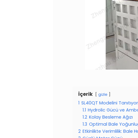
İçerik
gizle
1
SL40QT Modelini Tanıtıyo
1.1
Hydrolic Gücü ve Amba
1.2
Kolay Besleme Ağızı
1.3
Optimal Bale Yoğunl
2
Etkinlikte Verimlilik: Bale