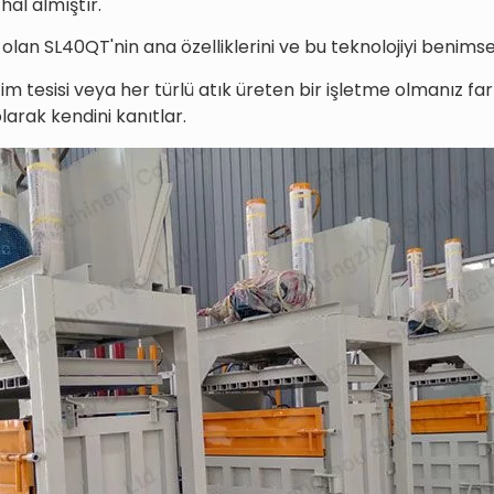
hal almıştır.
 olan SL40QT'nin ana özelliklerini ve bu teknolojiyi benims
tim tesisi veya her türlü atık üreten bir işletme olmanız f
olarak kendini kanıtlar.