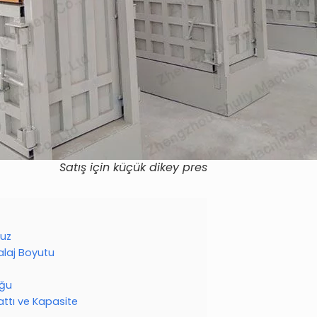
Satış için küçük dikey pres
ruz
laj Boyutu
uğu
 Hattı ve Kapasite