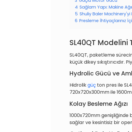
3
Güçlü Motor Gücü
4
Sağlam Yapı: Makine Ağır
5
Shuliy Baler Machinery'y
6
Presleme İhtiyaçlarınız İç
SL40QT Modelini 
SL40QT, paketleme sürecini 
küçük dikey sıkıştırıcıdır. 
Hydrolic Gücü ve Am
Hidrolik
güç
ton pres ile SL
720x720x300mm ile 1600mm 
Kolay Besleme Ağızı
1000x720mm genişliğinde bi
sağlar ve kesintisiz bir op