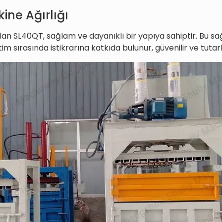
ine Ağırlığı
olan SL40QT, sağlam ve dayanıklı bir yapıya sahiptir. Bu s
letim sırasında istikrarına katkıda bulunur, güvenilir ve tuta