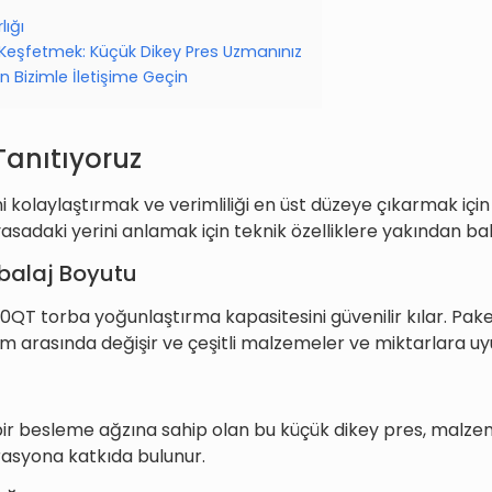
lığı
i Keşfetmek: Küçük Dikey Pres Uzmanınız
in Bizimle İletişime Geçin
Tanıtıyoruz
kolaylaştırmak ve verimliliği en üst düzeye çıkarmak için
Piyasadaki yerini anlamak için teknik özelliklere yakından ba
balaj Boyutu
40QT torba yoğunlaştırma kapasitesini güvenilir kılar. Pa
arasında değişir ve çeşitli malzemeler ve miktarlara uy
r besleme ağzına sahip olan bu küçük dikey pres, malzem
erasyona katkıda bulunur.