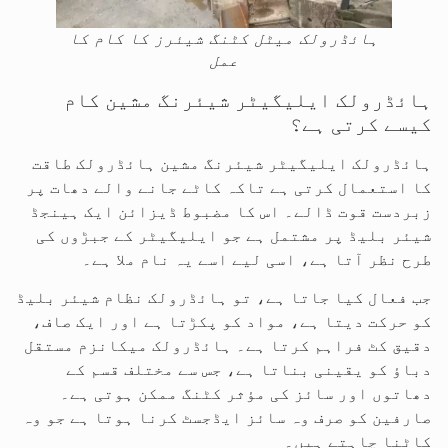
ہائڈرولک میٹل کٹنگ شیئرز کا کام کا
عمل
ہائڈرولک ایلیگیٹر شیئرنگ مشین کام
کیسے کرتی ہے؟
ہائڈرولک ایلیگیٹر شیئرنگ مشین ہائڈرولک طاقت
کا استعمال کرتی ہے تاکہ کاٹے جانے والے دھات پر
زبردست قوت ڈالے۔ اس کا مضبوط ڈیزائن ایک ہینجڈ
شیئر بلیڈ پر مشتمل ہے جو ایلیگیٹر کے جبڑوں کی
طرح نظر آتا ہے، اسی لیے اسے یہ نام ملا ہے۔
جب فعال کیا جاتا ہے، تو ہائڈرولک نظام شیئر بلیڈ
کو حرکت دیتا ہے، مواد کو پکڑتا ہے اور ایک صاف،
دقیق کٹ فراہم کرتا ہے۔ ہائڈرولک میکانزم مستقل
دباؤ کو یقینی بناتا ہے، جس سے مختلف قسم کے
دھاتوں اور سائز کی مؤثر کٹنگ ممکن ہوتی ہے۔
صارفین کو صرف وہ سائز ایڈجسٹ کرنا ہوتا ہے جو وہ
کاٹنا چاہتے ہیں۔