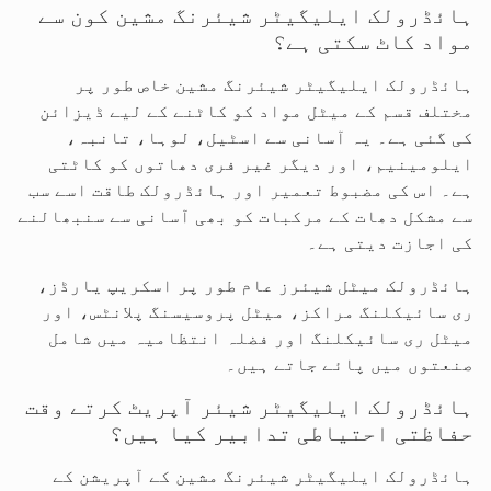
ہائڈرولک ایلیگیٹر شیئرنگ مشین کون سے
مواد کاٹ سکتی ہے؟
ہائڈرولک ایلیگیٹر شیئرنگ مشین خاص طور پر
مختلف قسم کے میٹل مواد کو کاٹنے کے لیے ڈیزائن
کی گئی ہے۔ یہ آسانی سے اسٹیل، لوہا، تانبہ،
ایلومینیم، اور دیگر غیر فری دھاتوں کو کاٹتی
ہے۔ اس کی مضبوط تعمیر اور ہائڈرولک طاقت اسے سب
سے مشکل دھات کے مرکبات کو بھی آسانی سے سنبھالنے
کی اجازت دیتی ہے۔
ہائڈرولک میٹل شیئرز عام طور پر اسکریپ یارڈز،
ری سائیکلنگ مراکز، میٹل پروسیسنگ پلانٹس، اور
میٹل ری سائیکلنگ اور فضلہ انتظامیہ میں شامل
صنعتوں میں پائے جاتے ہیں۔
ہائڈرولک ایلیگیٹر شیئر آپریٹ کرتے وقت
حفاظتی احتیاطی تدابیر کیا ہیں؟
ہائڈرولک ایلیگیٹر شیئرنگ مشین کے آپریشن کے