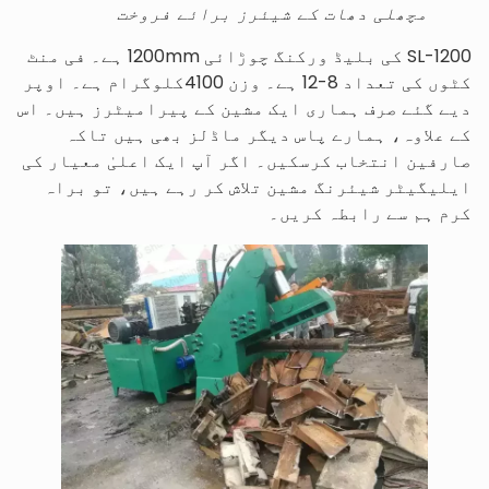
مچھلی دھات کے شیئرز برائے فروخت
SL-1200 کی بلیڈ ورکنگ چوڑائی 1200mm ہے۔ فی منٹ
کٹوں کی تعداد 8-12 ہے۔ وزن 4100کلوگرام ہے۔ اوپر
دیے گئے صرف ہماری ایک مشین کے پیرامیٹرز ہیں۔ اس
کے علاوہ، ہمارے پاس دیگر ماڈلز بھی ہیں تاکہ
صارفین انتخاب کرسکیں۔ اگر آپ ایک اعلیٰ معیار کی
ایلیگیٹر شیئرنگ مشین تلاش کر رہے ہیں، تو براہ
کرم ہم سے رابطہ کریں۔