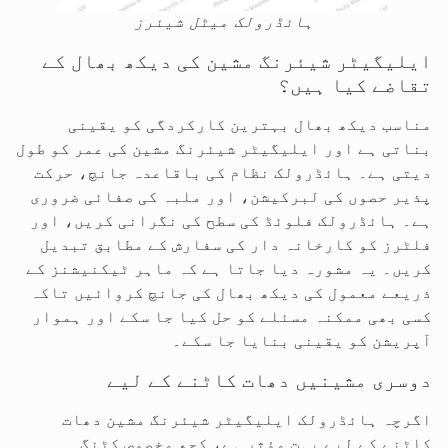
ہائڈرولک میٹل شیئرز
ایلیگیٹر شیئرنگ مشین کی دیکھ بھال کے
تقاضے کیا ہیں؟
مناسب دیکھ بھال بہترین کارکردگی کو یقینی
بناتی ہے اور ایلیگیٹر شیئرنگ مشین کی عمر کو طول
دیتی ہے۔ ہائڈرولک نظام کی باقاعدہ جانچ، حرکت
پذیر حصوں کی لبرکیشن، اور ملبہ کی صفائی ضروری
ہے۔ ہائڈرولک فلوئڈ کی سطح کی نگرانی کریں، اور
فلٹرز کو کارخانہ دار کی سفارش کے مطابق تبدیل
کریں۔ یہ مشورہ دیا جاتا ہے کہ ماہر ٹیکنیشنز کے
ذریعے معمول کی دیکھ بھال کی جانچ کروائیں تاکہ
کسی بھی ممکنہ مسئلے کو حل کیا جا سکے اور ہموار
آپریشن کو یقینی بنایا جا سکے۔
دوسری مشینیں دھات کاٹنے کے لیے
اگرچہ ہائڈرولک ایلیگیٹر شیئرنگ مشین دھات
کاٹنے کے لیے بہت مؤثر ہے، کچھ مخصوص کٹنگ