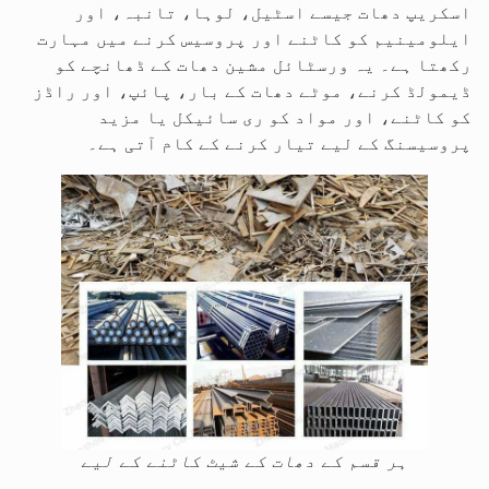
اسکریپ دھات جیسے اسٹیل، لوہا، تانبہ، اور
ایلومینیم کو کاٹنے اور پروسیس کرنے میں مہارت
رکھتا ہے۔ یہ ورسٹائل مشین دھات کے ڈھانچے کو
ڈیمولڈ کرنے، موٹے دھات کے بار، پائپ، اور راڈز
کو کاٹنے، اور مواد کو ری سائیکل یا مزید
پروسیسنگ کے لیے تیار کرنے کے کام آتی ہے۔
ہر قسم کے دھات کے شیٹ کاٹنے کے لیے