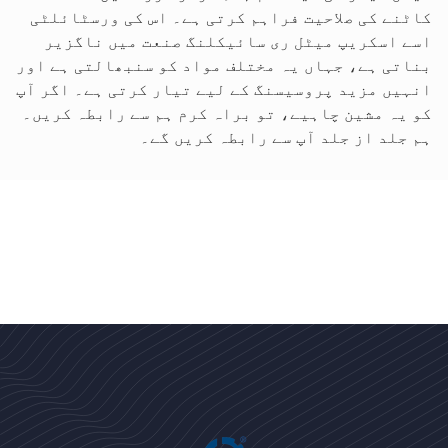
کاٹنے کی صلاحیت فراہم کرتی ہے۔ اس کی ورسٹائلٹی
اسے اسکریپ میٹل ری سائیکلنگ صنعت میں ناگزیر
بناتی ہے، جہاں یہ مختلف مواد کو سنبھالتی ہے اور
انہیں مزید پروسیسنگ کے لیے تیار کرتی ہے۔ اگر آپ
کو یہ مشین چاہیے، تو براہ کرم ہم سے رابطہ کریں۔
ہم جلد از جلد آپ سے رابطہ کریں گے۔