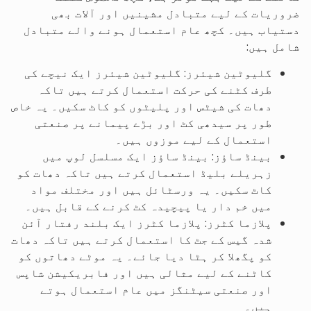
ضروریات کے لیے متبادل مشینیں اور آلات بھی
دستیاب ہیں۔ کچھ عام استعمال ہونے والے متبادل
شامل ہیں:
گلیوٹین شیئرز: گلیوٹین شیئرز ایک نیچے کی
طرف کٹنے کی حرکت استعمال کرتے ہیں تاکہ
دھات کی شیٹس اور پلیٹوں کو کاٹ سکیں۔ یہ خاص
طور پر سیدھی کٹ اور بڑے پیمانے پر صنعتی
استعمال کے لیے موزوں ہیں۔
بینڈ ساؤز: بینڈ ساؤز ایک مسلسل لوپ میں
زہریلے بلیڈ استعمال کرتے ہیں تاکہ دھات کو
کاٹ سکیں۔ یہ ورسٹائل ہیں اور مختلف مواد
میں خم دار یا پیچیدہ کٹ کرنے کے قابل ہیں۔
پلازما کٹرز: پلازما کٹرز ایک بلند رفتار آئن
شدہ گیس کے جٹ کا استعمال کرتے ہیں تاکہ دھات
کو پگھلا کر ہٹا دیا جائے۔ یہ موٹے دھاتوں کو
کاٹنے کے لیے مثالی ہیں اور فابریکیشن شاپس
اور صنعتی سیٹنگز میں عام استعمال ہوتے
ہیں۔