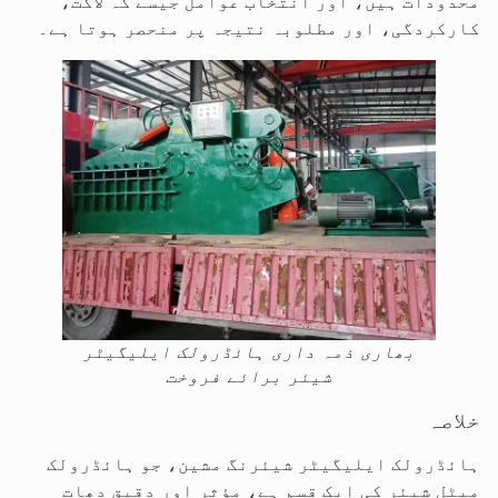
محدودات ہیں، اور انتخاب عوامل جیسے کہ لاگت،
کارکردگی، اور مطلوبہ نتیجہ پر منحصر ہوتا ہے۔
بھاری ذمہ داری ہائڈرولک ایلیگیٹر
شیئر برائے فروخت
خلاصہ
ہائڈرولک ایلیگیٹر شیئرنگ مشین، جو ہائڈرولک
میٹل شیئر کی ایک قسم ہے، مؤثر اور دقیق دھات