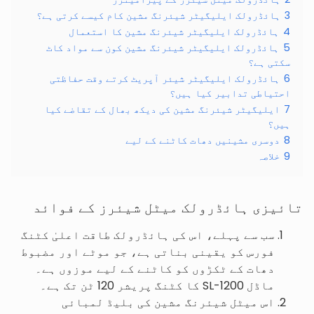
3
ہائڈرولک ایلیگیٹر شیئرنگ مشین کام کیسے کرتی ہے؟
4
ہائڈرولک ایلیگیٹر شیئرنگ مشین کا استعمال
5
ہائڈرولک ایلیگیٹر شیئرنگ مشین کون سے مواد کاٹ
سکتی ہے؟
6
ہائڈرولک ایلیگیٹر شیئر آپریٹ کرتے وقت حفاظتی
احتیاطی تدابیر کیا ہیں؟
7
ایلیگیٹر شیئرنگ مشین کی دیکھ بھال کے تقاضے کیا
ہیں؟
8
دوسری مشینیں دھات کاٹنے کے لیے
9
خلاصہ
تائیزی ہائڈرولک میٹل شیئرز کے فوائد
سب سے پہلے، اس کی ہائڈرولک طاقت اعلیٰ کٹنگ
فورس کو یقینی بناتی ہے، جو موٹے اور مضبوط
دھات کے ٹکڑوں کو کاٹنے کے لیے موزوں ہے۔
ماڈل SL-1200 کا کٹنگ پریشر 120 ٹن تک ہے۔
اس میٹل شیئرنگ مشین کی بلیڈ لمبائی