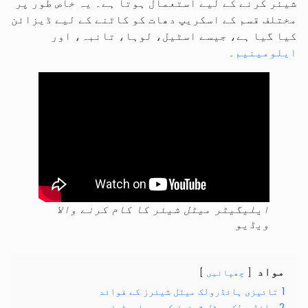
شیئر کرنے کے لیے استعمال ہوتا ہے۔ یہ خاص طور پر
مختلف قسم کے اسکریپ دھات کو کاٹنے کے لیے ڈیزائن
کیا گیا ہے، جیسے اسٹیل، لوہا، تانبہ، اور
ایلومینیم
۔
ایلیگیٹر میٹل شیئر کا کام کرنے والا
ویڈیو
مواد
چھپائیں
1
تائیزی ہائڈرولک میٹل شیئرز کے فوائد
2
ہائڈرولک میٹل شیئرز کے پیرامیٹرز