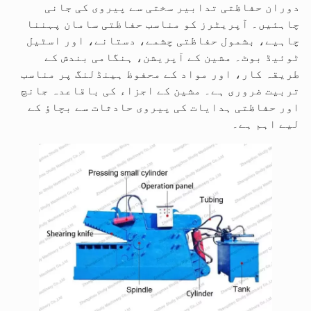
دوران حفاظتی تدابیر سختی سے پیروی کی جانی
چاہئیں۔ آپریٹرز کو مناسب حفاظتی سامان پہننا
چاہیے، بشمول حفاظتی چشمے، دستانے، اور اسٹیل
ٹوئیڈ بوٹ۔ مشین کے آپریشن، ہنگامی بندش کے
طریقہ کار، اور مواد کے محفوظ ہینڈلنگ پر مناسب
تربیت ضروری ہے۔ مشین کے اجزاء کی باقاعدہ جانچ
اور حفاظتی ہدایات کی پیروی حادثات سے بچاؤ کے
لیے اہم ہے۔