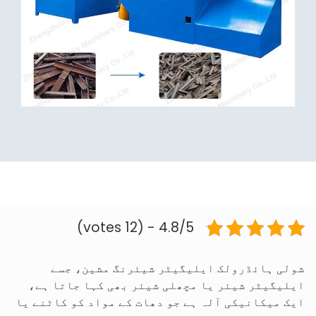
4.8/5 - (12 votes)
شولی ہائڈرولک ایلیگیٹر شیئرنگ مشین، جسے
ایلیگیٹر شیئر یا مچھلی شیئر بھی کہا جاتا ہے،
ایک میکانیکی آلہ ہے جو دھات کے مواد کو کاٹنے یا