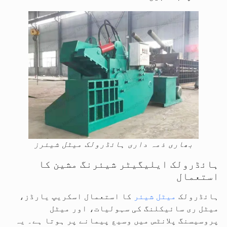
بھاری ذمہ داری ہائڈرولک میٹل شیئرز
ہائڈرولک ایلیگیٹر شیئرنگ مشین کا
استعمال
ہائڈرولک
میٹل شیئر
کا استعمال اسکریپ یارڈز،
میٹل ری سائیکلنگ کی سہولیات، اور میٹل
پروسیسنگ پلانٹس میں وسیع پیمانے پر ہوتا ہے۔ یہ