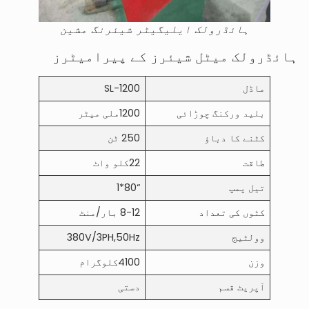
ہائڈرولک ایلیگیٹر شیئرنگ مشین
ہائڈرولک میٹل شیئرز کے پیرامیٹرز
ماڈل
SL-1200
بلید ورکنگ چوڑائی
1200ملی میٹر
کٹنے کا دباؤ
250 ٹن
طاقت
22کلو واٹ
تیل پمپ
“80*1
کٹوں کی تعداد
8-12 بار/منٹ
وولٹیج
380V/3PH,50Hz
وزن
4100کلوگرام
آپریٹ قسم
دستی