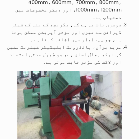
400mm، 600mm، 700mm، 800mm،
1000mm، 1200mm، اور دیگر مخصوصات میں
دستیاب ہے۔
دوسری بات یہ ہے کہ، مگرمچھ کے منہ کے شیئر
ڈیزائن سے تیزی اور مؤثر آپریشن ممکن ہوتا
ہے، جو پیداوار میں اضافہ کرتا ہے۔
مزید برآں، ہائڈرولک ایلیگیٹر شیئرنگ مشین
کی دیکھ بھال آسان ہے، جو طویل مدتی اعتماد
اور لاگت کی مؤثر ثابت ہوتی ہے۔