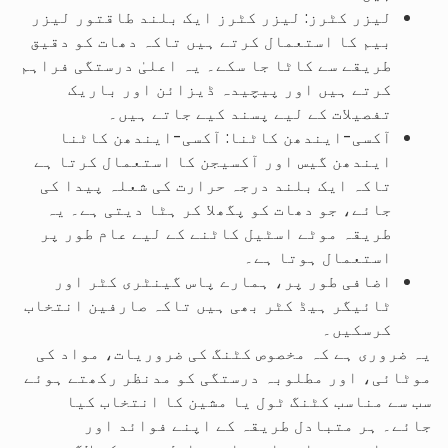
لیزر کٹرز: لیزر کٹرز ایک بلند طاقتور لیزر
بیم کا استعمال کرتے ہیں تاکہ دھات کو دقیق
طریقے سے کاٹا جا سکے۔ یہ اعلیٰ درستگی فراہم
کرتے ہیں اور پیچیدہ ڈیزائن اور باریک
تفصیلات کے لیے پسند کیے جاتے ہیں۔
آکسی-ایندھن کاٹنا: آکسی-ایندھن کاٹنا
ایندھن گیس اور آکسیجن کا استعمال کرتا ہے
تاکہ ایک بلند درجہ حرارت کی شعلہ پیدا کی
جائے، جو دھات کو پگھلا کر ہٹا دیتی ہے۔ یہ
طریقہ موٹے اسٹیل کاٹنے کے لیے عام طور پر
استعمال ہوتا ہے۔
اضافی طور پر، ہمارے پاس گینٹری کٹر اور
ٹائیگر ہیڈ کٹر بھی ہیں تاکہ صارفین انتخاب
کرسکیں۔
یہ ضروری ہے کہ مخصوص کٹنگ کی ضروریات، مواد کی
موٹائی، اور مطلوبہ درستگی کو مدنظر رکھتے ہوئے
سب سے مناسب کٹنگ ٹول یا مشین کا انتخاب کیا
جائے۔ ہر متبادل طریقہ کے اپنے فوائد اور