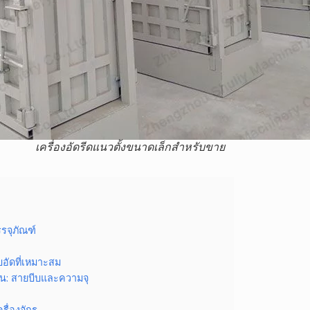
เครื่องอัดรีดแนวตั้งขนาดเล็กสำหรับขาย
รจุภัณฑ์
อัดที่เหมาะสม
น: สายบีบและความจุ
รื่องจักร