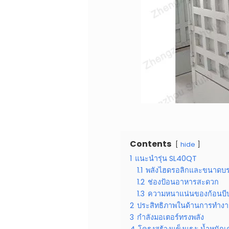
Contents
hide
1
แนะนำรุ่น SL40QT
1.1
พลังไฮดรอลิกและขนาดบร
1.2
ช่องป้อนอาหารสะดวก
1.3
ความหนาแน่นของก้อนบีบ
2
ประสิทธิภาพในด้านการทำงา
3
กำลังมอเตอร์ทรงพลัง
4
โครงสร้างแข็งแรง: น้ำหนักเค