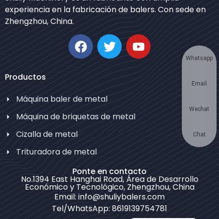
Urdu
experiencia en la fabricación de balers. Con sede en
Zhengzhou, China.
Japanese
Korean
German
Whatsapp
Swahili
Productos
Email
Thai
Máquina baler de metal
Turkish
Wechat
Máquina de briquetas de metal
Bulgarian
Cizalla de metal
Chinese
Chat
Trituradora de metal
Portuguese
Russian
Ponte en contacto
No.1394 East Hanghai Road, Área de Desarrollo
Arabic
Económico y Tecnológico, Zhengzhou, China
Email: info@shuliybalers.com
French
Tel/WhatsApp: 8619139754781
English