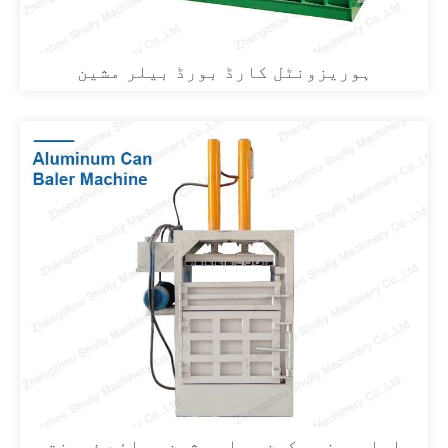
ہوریزونٹل کارڈ بورڈ بیلر مشین
ایلومینیم کین بیلر مشین برائے فروخت