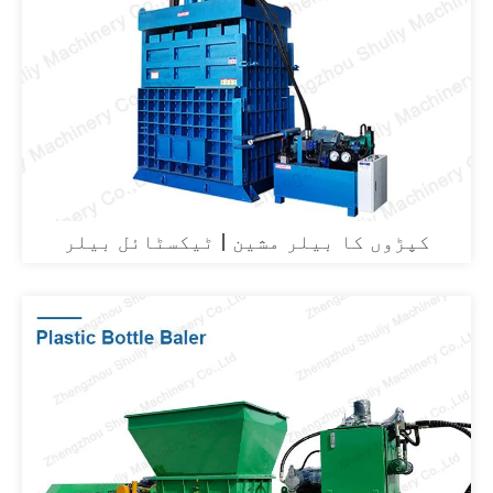
کپڑوں کا بیلر مشین | ٹیکسٹائل بیلر