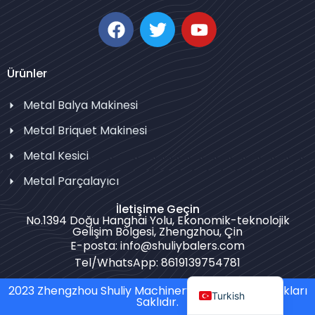
Korean
German
Swahili
Ürünler
Thai
Metal Balya Makinesi
Bulgarian
Metal Briquet Makinesi
Chinese
Metal Kesici
Portuguese
Metal Parçalayıcı
Russian
Spanish
İletişime Geçin
No.1394 Doğu Hanghai Yolu, Ekonomik-teknolojik
Arabic
Gelişim Bölgesi, Zhengzhou, Çin
E-posta: info@shuliybalers.com
French
Tel/WhatsApp: 8619139754781
English
2023 Zhengzhou Shuliy Machinery Co. LTD. Tüm Hakları
Turkish
Saklıdır.