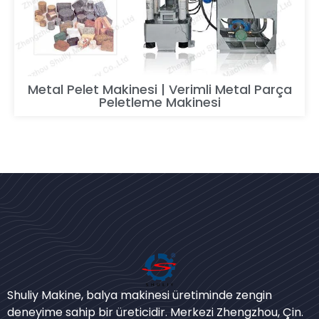
Metal Pelet Makinesi | Verimli Metal Parça
Peletleme Makinesi
Bengali
Urdu
Shuliy Makine, balya makinesi üretiminde zengin
deneyime sahip bir üreticidir. Merkezi Zhengzhou, Çin.
Japanese