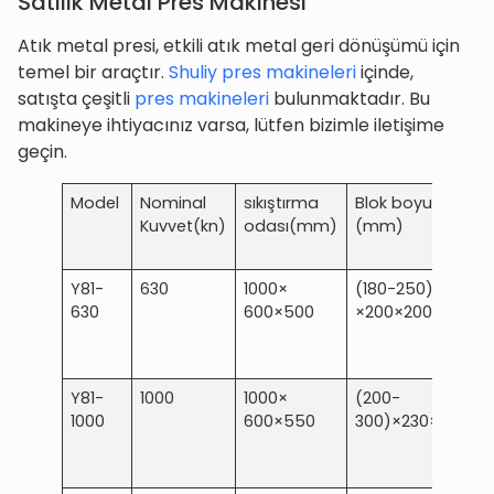
Satılık Metal Pres Makinesi
Atık metal presi, etkili atık metal geri dönüşümü için
temel bir araçtır.
Shuliy pres makineleri
içinde,
satışta çeşitli
pres makineleri
bulunmaktadır. Bu
makineye ihtiyacınız varsa, lütfen bizimle iletişime
geçin.
Model
Nominal
sıkıştırma
Blok boyutu
Kuvvet(kn)
odası(mm)
(mm)
Y81-
630
1000×
(180-250)
630
600×500
×200×200
Y81-
1000
1000×
(200-
1000
600×550
300)×230×230