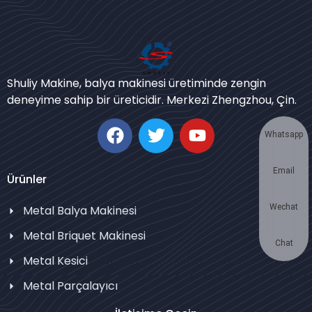
Bengali
Urdu
Shuliy Makine, balya makinesi üretiminde zengin
Japanese
deneyime sahip bir üreticidir. Merkezi Zhengzhou, Çin.
Korean
German
Whatsapp
Swahili
Email
Thai
Ürünler
Bulgarian
Wechat
Metal Balya Makinesi
Chinese
Metal Briquet Makinesi
Portuguese
Chat
Metal Kesici
Russian
Metal Parçalayıcı
Spanish