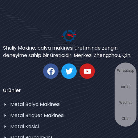
Bengali
Urdu
Shuliy Makine, balya makinesi üretiminde zengin
Japanese
deneyime sahip bir üreticidir. Merkezi Zhengzhou, Çin.
Korean
German
Whatsapp
Swahili
Email
Thai
Ürünler
Bulgarian
Wechat
Metal Balya Makinesi
Chinese
Metal Briquet Makinesi
Portuguese
Chat
Metal Kesici
Russian
Metal Parçalayıcı