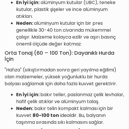
En İyi için:
alüminyum kutular (UBC), teneke
kutular, plastik şişeler ve ince alüminyum
atıkları.
Neden:
alüminyum kutular için bir pres
genellikle 30-40 ton civarında mükemmel
çalışır. Malzeme kolayca ezilir ve aşırı basınç
önemli ölçüde değer katmaz.
Orta Tonaj (60 – 100 Ton): Dayanıklı Hurda
İçin
"Hafıza" (sıkıştırmadan sonra geri yayılma eğilimi)
olan malzemeler, yüksek yoğunluklu bir hurda
balyası sağlamak için daha fazla kuvvet gerektirir.
En İyi için:
bakır teller, paslanmaz çelik levhalar,
hafif çelik atıklar ve alüminyum talaş.
Neden:
bakır telin kompakt kalması için bir
kuvvet
80-100 ton
idealdir. Bu, balyanın
taşınma sırasında sıkı kalmasını sağlar.