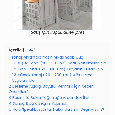
Satış için küçük dikey pres
İçerik
gizle
1
Tonajı Anlamak: Presin Arkasındaki Güç
1.1
Düşük Tonaj (20 – 50 Ton): Hafif Malzemeler İçin
1.2
Orta Tonaj (60 – 100 Ton): Dayanıklı Hurda İçin
1.3
Yüksek Tonaj (120 – 200 Ton): Ağır Hizmet
Uygulamaları
2
Besleme Açıklığı Boyutu: Verimlilik İçin Neden
Önemlidir?
3
Basınç ile Balya Yoğunluğu Arasındaki İlişki
4
Sonuç: Doğru Seçimi Yapmak
5
Hala Spesifikasyonlar Hakkında Emin Değil Misiniz?