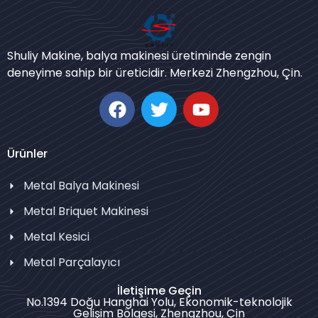
Bengali
Urdu
Shuliy Makine, balya makinesi üretiminde zengin
deneyime sahip bir üreticidir. Merkezi Zhengzhou, Çin.
Japanese
Korean
German
Swahili
Ürünler
Thai
Metal Balya Makinesi
Bulgarian
Metal Briquet Makinesi
Chinese
Metal Kesici
Portuguese
Metal Parçalayıcı
Russian
Spanish
İletişime Geçin
No.1394 Doğu Hanghai Yolu, Ekonomik-teknolojik
Arabic
Gelişim Bölgesi, Zhengzhou, Çin