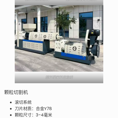
塑料硬废料造粒线
颗粒切割机
滚切系统
刀片材质：合金Y78
颗粒尺寸：3–4毫米