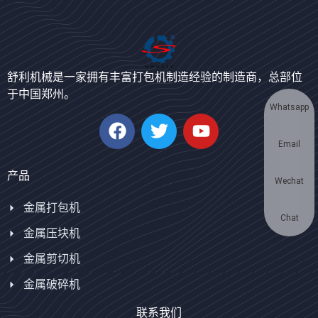
Bengali
Urdu
Japanese
舒利机械是一家拥有丰富打包机制造经验的制造商，总部位
Korean
于中国郑州。
German
Whatsapp
Swahili
Email
Thai
Turkish
产品
Wechat
Bulgarian
金属打包机
Portuguese
Chat
金属压块机
Russian
金属剪切机
Spanish
金属破碎机
Arabic
联系我们
French