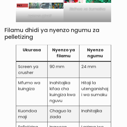
Bidhaa za kumaliza
nyenzo ghafi
Filamu dhidi ya nyenzo ngumu za
pelletizing
Ukurasa
Nyenzo ya
Nyenzo
filamu
ngumu
Screen ya
90 mm
24 mm
crusher
Mfumo wa
Inahitajika
Hitaji la
kuingiza
kifaa cha
utenganishaj
kuingiza kwa
i wa sumaku
nguvu
Kuondoa
Chaguo la
Inahitajika
maji
ziada