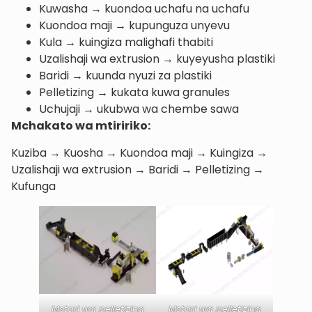
Kuwasha → kuondoa uchafu na uchafu
Kuondoa maji → kupunguza unyevu
Kula → kuingiza malighafi thabiti
Uzalishaji wa extrusion → kuyeyusha plastiki
Baridi → kuunda nyuzi za plastiki
Pelletizing → kukata kuwa granules
Uchujaji → ukubwa wa chembe sawa
Mchakato wa mtiririko:
Kuziba → Kuosha → Kuondoa maji → Kuingiza →
Uzalishaji wa extrusion → Baridi → Pelletizing →
Kufunga
Mstari wa pelletizing
Mstari wa pelletizing