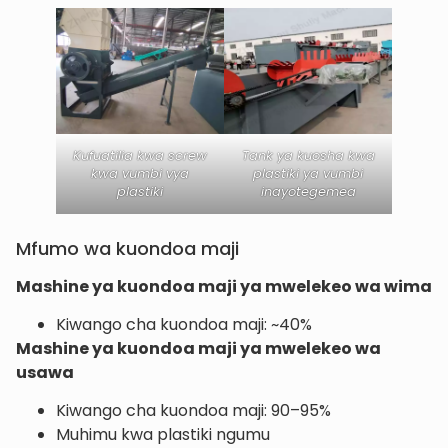
Kufuatilia kwa screw
Tank ya kuosha kwa
kwa vumbi vya
plastiki ya vumbi
plastiki
inayotegemea
Mfumo wa kuondoa maji
Mashine ya kuondoa maji ya mwelekeo wa wima
Kiwango cha kuondoa maji: ~40%
Mashine ya kuondoa maji ya mwelekeo wa
usawa
Kiwango cha kuondoa maji: 90–95%
Muhimu kwa plastiki ngumu