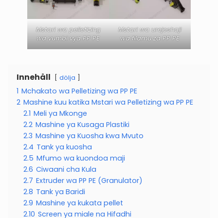
Mstari wa pelletizing
Mstari wa urejeshaji
wa vumbi vya PP PE
wa filamu za PP PE
Innehåll
dölja
1
Mchakato wa Pelletizing wa PP PE
2
Mashine kuu katika Mstari wa Pelletizing wa PP PE
2.1
Meli ya Mkonge
2.2
Mashine ya Kusaga Plastiki
2.3
Mashine ya Kuosha kwa Mvuto
2.4
Tank ya kuosha
2.5
Mfumo wa kuondoa maji
2.6
Ciwaani cha Kula
2.7
Extruder wa PP PE (Granulator)
2.8
Tank ya Baridi
2.9
Mashine ya kukata pellet
2.10
Screen ya miale na Hifadhi