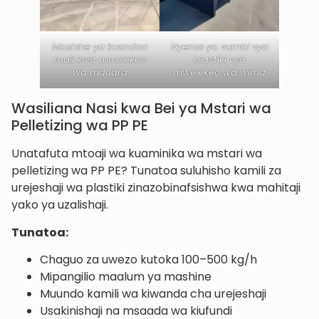
Mashine ya kuondoa
Nyenzo ya vumbi vya
maji kwa mwelekeo
plastiki vya
wa mduara
mwelekeo wa wima
Wasiliana Nasi kwa Bei ya Mstari wa
Pelletizing wa PP PE
Unatafuta mtoaji wa kuaminika wa mstari wa
pelletizing wa PP PE? Tunatoa suluhisho kamili za
urejeshaji wa plastiki zinazobinafsishwa kwa mahitaji
yako ya uzalishaji.
Tunatoa:
Chaguo za uwezo kutoka 100–500 kg/h
Mipangilio maalum ya mashine
Muundo kamili wa kiwanda cha urejeshaji
Usakinishaji na msaada wa kiufundi