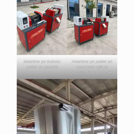
Mashine ya kukata
mashine ya pellet ya
pellet za plastiki
nyuzi kwa ajili ya
uzalishaji wa plastiki