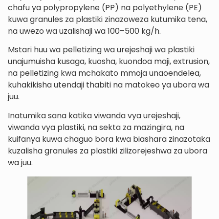
chafu ya polypropylene (PP) na polyethylene (PE)
kuwa granules za plastiki zinazoweza kutumika tena,
na uwezo wa uzalishaji wa 100–500 kg/h.
Mstari huu wa pelletizing wa urejeshaji wa plastiki
unajumuisha kusaga, kuosha, kuondoa maji, extrusion,
na pelletizing kwa mchakato mmoja unaoendelea,
kuhakikisha utendaji thabiti na matokeo ya ubora wa
juu.
Inatumika sana katika viwanda vya urejeshaji,
viwanda vya plastiki, na sekta za mazingira, na
kuifanya kuwa chaguo bora kwa biashara zinazotaka
kuzalisha granules za plastiki zilizorejeshwa za ubora
wa juu.