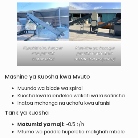
Kipakizi cha hopper
Mashine ya kusaga
cha plastiki
plastiki chafu kwa
kiotomatiki
mstari wa urejeshaji
Mashine ya Kuosha kwa Mvuto
Muundo wa blade wa spiral
Kuosha kwa kuendelea wakati wa kusafirisha
Inatoa mchanga na uchafu kwa ufanisi
Tank ya kuosha
Matumizi ya maji:
~0.5 t/h
Mfumo wa paddle hupeleka malighafi mbele