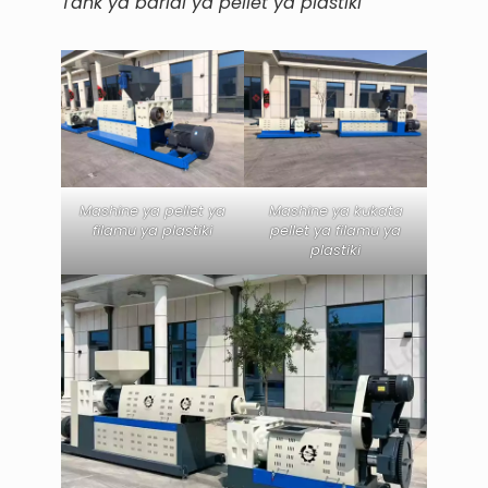
Tank ya baridi ya pellet ya plastiki
Mashine ya pellet ya
Mashine ya kukata
filamu ya plastiki
pellet ya filamu ya
plastiki