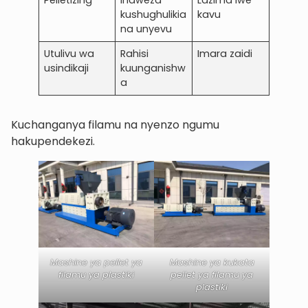
Pelletizing
Inaweza
Lazima iwe
kushughulikia
kavu
na unyevu
Utulivu wa
Rahisi
Imara zaidi
usindikaji
kuunganishw
a
Kuchanganya filamu na nyenzo ngumu
hakupendekezi.
Mashine ya pellet ya
Mashine ya kukata
filamu ya plastiki
pellet ya filamu ya
plastiki