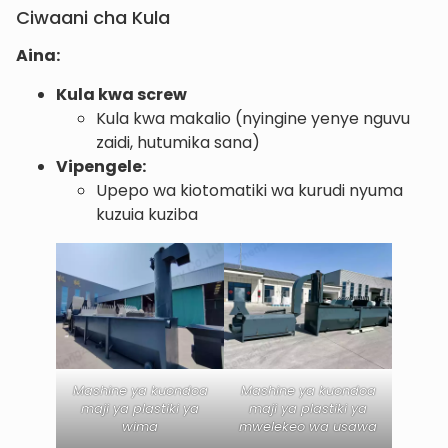
Ciwaani cha Kula
Aina:
Kula kwa screw
Kula kwa makalio (nyingine yenye nguvu
zaidi, hutumika sana)
Vipengele:
Upepo wa kiotomatiki wa kurudi nyuma
kuzuia kuziba
Mashine ya kuondoa
Mashine ya kuondoa
maji ya plastiki ya
maji ya plastiki ya
wima
mwelekeo wa usawa