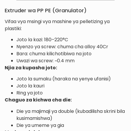
Extruder wa PP PE (Granulator)
Vifaa vya msingi vya mashine ya pelletizing ya
plastiki:
Joto la kazi: 180–220°C
Nyenzo ya screw: chuma cha alloy 40Cr
Bara: chuma kilichotibiwa na joto
Uwazi wa screw: ~0.4 mm
Njia za kupasha joto:
Joto la sumaku (haraka na yenye ufanisi)
Joto la kauri
Ring ya joto
Chaguo za kichwa cha die:
Die ya majimaji ya double (kubadilisha skrini bila
kusimamishwa)
Die ya umeme ya gia