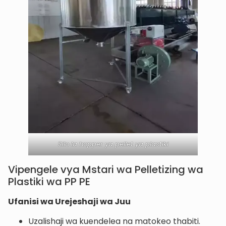
Silo la hopper ya pellet ya plastiki
Vipengele vya Mstari wa Pelletizing wa
Plastiki wa PP PE
Ufanisi wa Urejeshaji wa Juu
Uzalishaji wa kuendelea na matokeo thabiti.