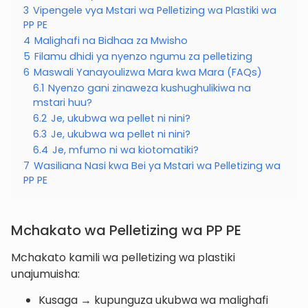
3
Vipengele vya Mstari wa Pelletizing wa Plastiki wa
PP PE
4
Malighafi na Bidhaa za Mwisho
5
Filamu dhidi ya nyenzo ngumu za pelletizing
6
Maswali Yanayoulizwa Mara kwa Mara (FAQs)
6.1
Nyenzo gani zinaweza kushughulikiwa na
mstari huu?
6.2
Je, ukubwa wa pellet ni nini?
6.3
Je, ukubwa wa pellet ni nini?
6.4
Je, mfumo ni wa kiotomatiki?
7
Wasiliana Nasi kwa Bei ya Mstari wa Pelletizing wa
PP PE
Mchakato wa Pelletizing wa PP PE
Mchakato kamili wa pelletizing wa plastiki
unajumuisha:
Kusaga → kupunguza ukubwa wa malighafi