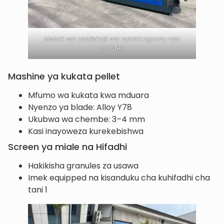
Mstari wa uzalishaji wa vumbi ngumu vya
plastiki
Mashine ya kukata pellet
Mfumo wa kukata kwa mduara
Nyenzo ya blade: Alloy Y78
Ukubwa wa chembe: 3–4 mm
Kasi inayoweza kurekebishwa
Screen ya miale na Hifadhi
Hakikisha granules za usawa
Imek equipped na kisanduku cha kuhifadhi cha
tani 1