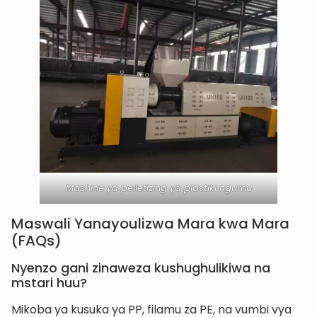
Mashine ya pelletizing ya plastiki ngumu
Maswali Yanayoulizwa Mara kwa Mara
(FAQs)
Nyenzo gani zinaweza kushughulikiwa na
mstari huu?
Mikoba ya kusuka ya PP, filamu za PE, na vumbi vya