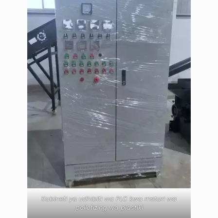
Kabineti ya udhibiti wa PLC kwa mstari wa
pelletizing wa plastiki