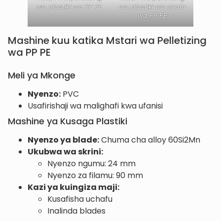
wa plastiki wa PP PE
wa plastiki wa chafu
wa PP PE
Mashine kuu katika Mstari wa Pelletizing
wa PP PE
Meli ya Mkonge
Nyenzo:
PVC
Usafirishaji wa malighafi kwa ufanisi
Mashine ya Kusaga Plastiki
Nyenzo ya blade:
Chuma cha alloy 60Si2Mn
Ukubwa wa skrini:
Nyenzo ngumu: 24 mm
Nyenzo za filamu: 90 mm
Kazi ya kuingiza maji:
Kusafisha uchafu
Inalinda blades