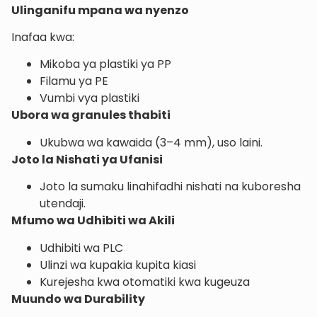
Ulinganifu mpana wa nyenzo
Inafaa kwa:
Mikoba ya plastiki ya PP
Filamu ya PE
Vumbi vya plastiki
Ubora wa granules thabiti
Ukubwa wa kawaida (3–4 mm), uso laini.
Joto la Nishati ya Ufanisi
Joto la sumaku linahifadhi nishati na kuboresha
utendaji.
Mfumo wa Udhibiti wa Akili
Udhibiti wa PLC
Ulinzi wa kupakia kupita kiasi
Kurejesha kwa otomatiki kwa kugeuza
Muundo wa Durability