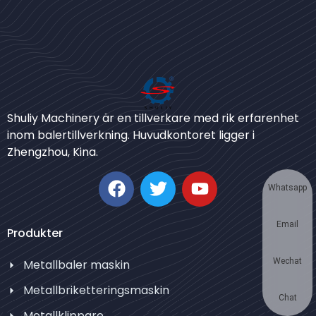
Bengali
Urdu
Shuliy Machinery är en tillverkare med rik erfarenhet
inom balertillverkning. Huvudkontoret ligger i
Japanese
Zhengzhou, Kina.
Korean
German
Whatsapp
Thai
Email
Turkish
Produkter
Bulgarian
Wechat
Metallbaler maskin
Chinese
Metallbriketteringsmaskin
Portuguese
Chat
Metallklippare