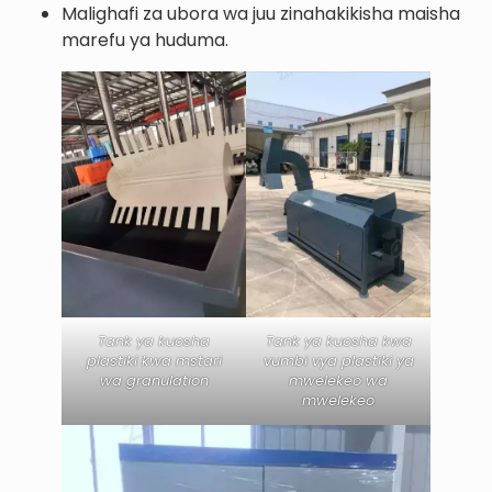
Malighafi za ubora wa juu zinahakikisha maisha
marefu ya huduma.
Tank ya kuosha
Tank ya kuosha kwa
plastiki kwa mstari
vumbi vya plastiki ya
wa granulation
mwelekeo wa
mwelekeo