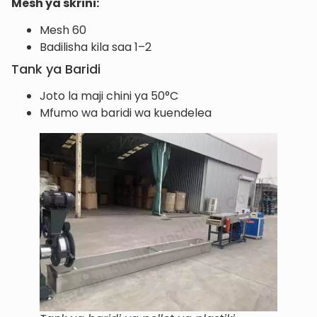
Mesh ya skrini:
Mesh 60
Badilisha kila saa 1–2
Tank ya Baridi
Joto la maji chini ya 50°C
Mfumo wa baridi wa kuendelea