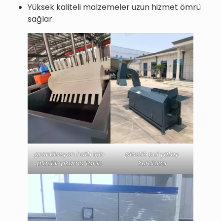
Yüksek kaliteli malzemeler uzun hizmet ömrü
sağlar.
granülasyon hattı için
plastik pul yatay
plastik yıkama tankı
kurutucu