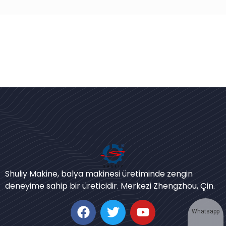
Bengali
Urdu
Shuliy Makine, balya makinesi üretiminde zengin
Japanese
deneyime sahip bir üreticidir. Merkezi Zhengzhou, Çin.
Korean
German
Whatsapp
Swahili