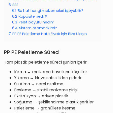
6
SSS
6.1
Bu hat hangi malzemeleri işleyebilir?
6.2
Kapasite nedir?
6.3
Pelet boyutu nedir?
6.4
Sistem otomatik mi?
7
PP PE Peletleme Hattı Fiyatı için Bize Ulaşın
PP PE Peletleme Süreci
Tam plastik peletleme süreci şunları içerir:
Kırma → malzeme boyutunu küçültür
Yıkama → kir ve safsızlıkları giderir
Su Alma → nemi azaltma
Besleme → stabil malzeme girişi
Ekstrüzyon → eriyen plastik
Soğutma → şekillendirme plastik şeritler
Peletleme → granüllere kesme