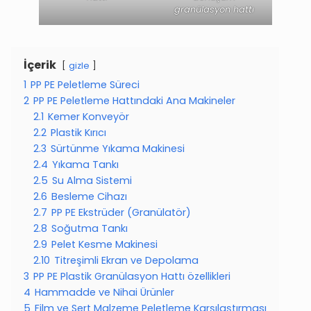
granülasyon hattı
İçerik
gizle
1
PP PE Peletleme Süreci
2
PP PE Peletleme Hattındaki Ana Makineler
2.1
Kemer Konveyör
2.2
Plastik Kırıcı
2.3
Sürtünme Yıkama Makinesi
2.4
Yıkama Tankı
2.5
Su Alma Sistemi
2.6
Besleme Cihazı
2.7
PP PE Ekstrüder (Granülatör)
2.8
Soğutma Tankı
2.9
Pelet Kesme Makinesi
2.10
Titreşimli Ekran ve Depolama
3
PP PE Plastik Granülasyon Hattı özellikleri
4
Hammadde ve Nihai Ürünler
5
Film ve Sert Malzeme Peletleme Karşılaştırması