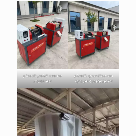
plastik pelet kesme
plastik granülasyon
makinesi
için şerit peletleyici