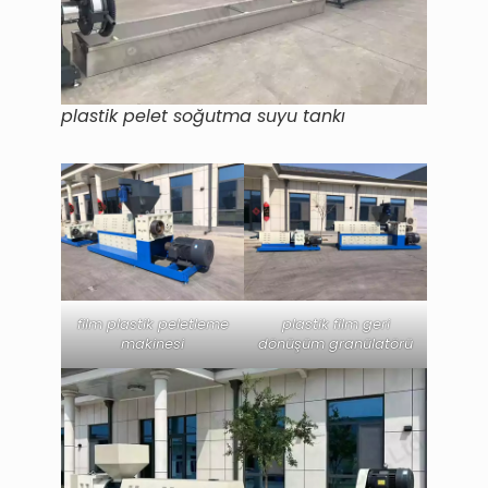
plastik pelet soğutma suyu tankı
film plastik peletleme
plastik film geri
makinesi
dönüşüm granülatörü