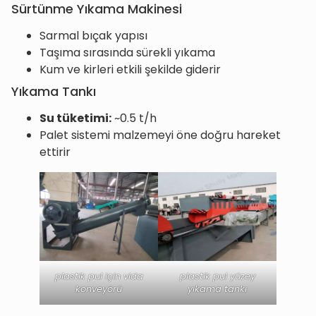
Sürtünme Yıkama Makinesi
Sarmal bıçak yapısı
Taşıma sırasında sürekli yıkama
Kum ve kirleri etkili şekilde giderir
Yıkama Tankı
Su tüketimi:
~0.5 t/h
Palet sistemi malzemeyi öne doğru hareket
ettirir
plastik pul için vida
plastik pul yüzey
konveyörü
yıkama tankı