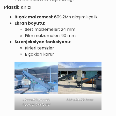
Plastik Kırıcı
Bıçak malzemesi:
60Si2Mn alaşımlı çelik
Ekran boyutu:
Sert malzemeler: 24 mm
Film malzemeleri: 90 mm
Su enjeksiyon fonksiyonu:
Kirleri temizler
Bıçakları korur
otomatik plastik
Atık plastik kırıcı
hopper besleyici