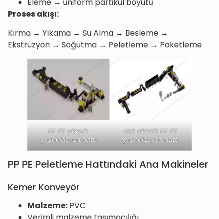
Eleme → uniform partikül boyutu
Proses akışı:
Kırma → Yıkama → Su Alma → Besleme →
Ekstrüzyon → Soğutma → Peletleme → Paketleme
PP PE plastik
Atık plastik PP PE
granülasyon hattı
granülasyon hattı
PP PE Peletleme Hattındaki Ana Makineler
Kemer Konveyör
Malzeme:
PVC
Verimli malzeme taşımacılığı