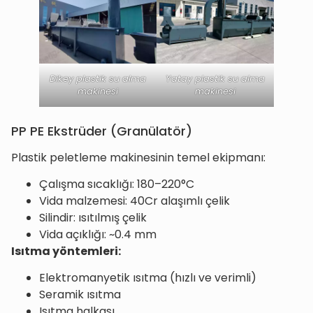
Dikey plastik su alma
Yatay plastik su alma
makinesi
makinesi
PP PE Ekstrüder (Granülatör)
Plastik peletleme makinesinin temel ekipmanı:
Çalışma sıcaklığı: 180–220°C
Vida malzemesi: 40Cr alaşımlı çelik
Silindir: ısıtılmış çelik
Vida açıklığı: ~0.4 mm
Isıtma yöntemleri:
Elektromanyetik ısıtma (hızlı ve verimli)
Seramik ısıtma
Isıtma halkası