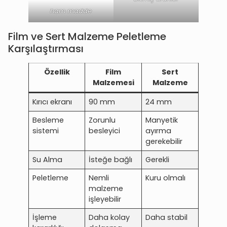
ham madde
Film ve Sert Malzeme Peletleme
Karşılaştırması
Özellik
Film
Sert
Malzemesi
Malzeme
Kırıcı ekranı
90 mm
24 mm
Besleme
Zorunlu
Manyetik
sistemi
besleyici
ayırma
gerekebilir
Su Alma
İsteğe bağlı
Gerekli
Peletleme
Nemli
Kuru olmalı
malzeme
işleyebilir
İşleme
Daha kolay
Daha stabil