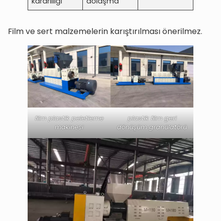
kararlılığı
dolaşma
Film ve sert malzemelerin karıştırılması önerilmez.
film plastik peletleme
plastik film geri
makinesi
dönüşüm granülatörü