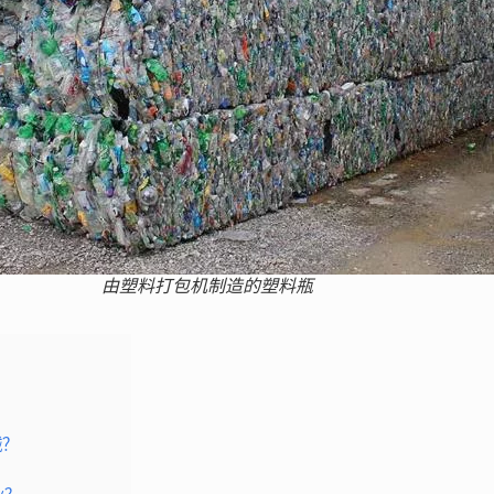
由塑料打包机制造的塑料瓶
械？
？