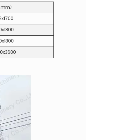
（mm）
2x1700
0x1800
0x1800
00x3600