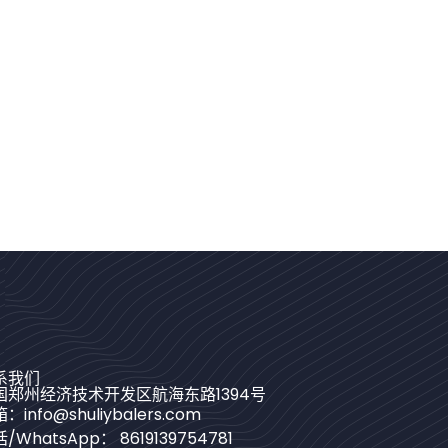
Bengali
Urdu
Japanese
Korean
German
系我们
Swahili
国郑州经济技术开发区航海东路1394号
：info@shuliybalers.com
Thai
/WhatsApp： 8619139754781
Turkish