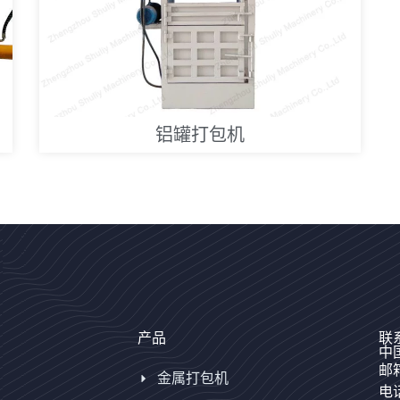
铝罐打包机
产品
联
中
邮箱
金属打包机
电话