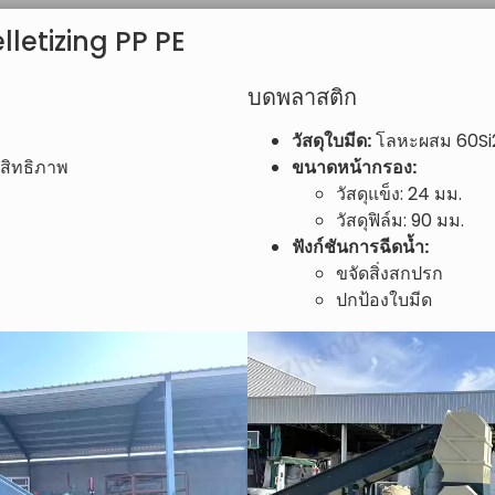
elletizing PP PE
บดพลาสติก
วัสดุใบมีด:
โลหะผสม 60S
ะสิทธิภาพ
ขนาดหน้ากรอง:
วัสดุแข็ง: 24 มม.
วัสดุฟิล์ม: 90 มม.
ฟังก์ชันการฉีดน้ำ:
ขจัดสิ่งสกปรก
ปกป้องใบมีด