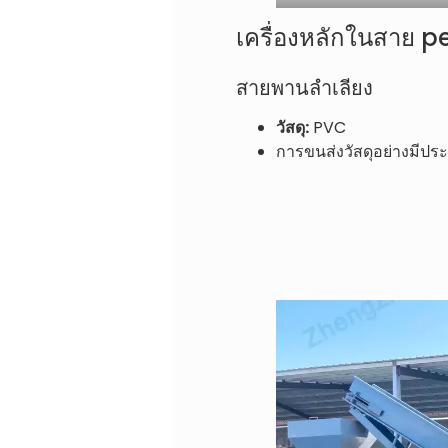
เครื่องหลักในสาย p
สายพานลำเลียง
วัสดุ:
PVC
การขนส่งวัสดุอย่างมีปร