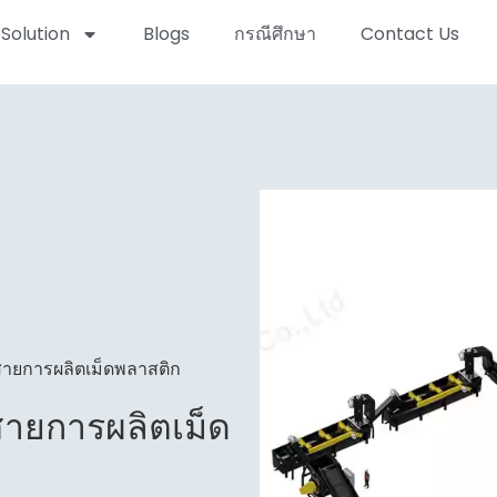
Solution
Blogs
กรณีศึกษา
Contact Us
 สายการผลิตเม็ดพลาสติก
สายการผลิตเม็ด