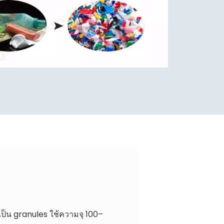
ปเป็น granules ใช้ความจุ 100–