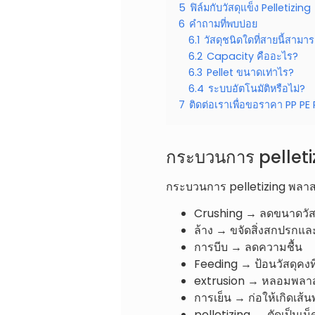
5
ฟิล์มกับวัสดุแข็ง Pelletizing
6
คำถามที่พบบ่อย
6.1
วัสดุชนิดใดที่สายนี้สาม
6.2
Capacity คืออะไร?
6.3
Pellet ขนาดเท่าไร?
6.4
ระบบอัตโนมัติหรือไม่?
7
ติดต่อเราเพื่อขอราคา PP PE 
กระบวนการ pelleti
กระบวนการ pelletizing พลาส
Crushing → ลดขนาดวัส
ล้าง → ขจัดสิ่งสกปรกแ
การบีบ → ลดความชื้น
Feeding → ป้อนวัสดุคงที
extrusion → หลอมพลา
การเย็น → ก่อให้เกิดเส้
pelletizing → ตัดเป็นเม็