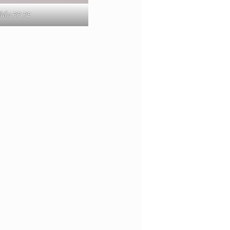
ิล์ม PP PE