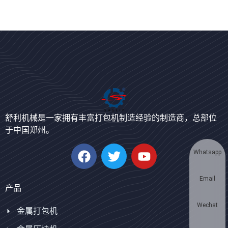
Bengali
Urdu
Japanese
舒利机械是一家拥有丰富打包机制造经验的制造商，总部位
于中国郑州。
Korean
German
Whatsapp
Swahili
Email
Thai
产品
Turkish
Wechat
金属打包机
Bulgarian