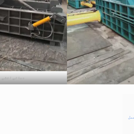
دھاتی افقی 
مل