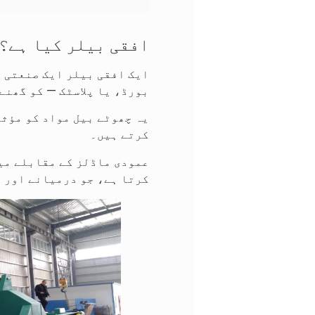
افقی بیلر کیا ہے؟
ایک افقی بیلر ایک صنعتی 
بورڈ، یا پلاسٹک — کو گھنے
یہ چھوٹے بیل مواد کو مؤثر
کرتے ہیں۔
عمودی ماڈلز کے مقابلے می
کرتا ہے، جو درمیانے اور 