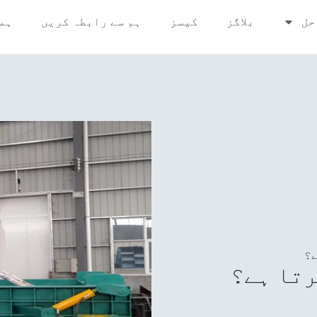
حل
بلاگز
کیسز
ہم سے رابطہ کریں
ہم
ے؟
رتا ہے؟