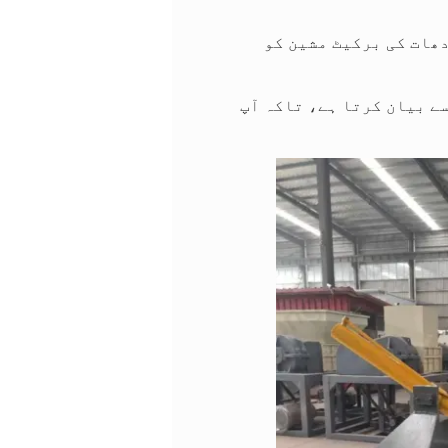
دھات کی برکیٹ مشین کو
ے بیان کرتا ہے، تاکہ آپ