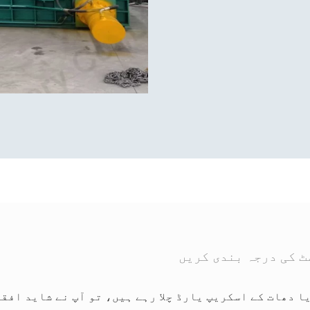
ٹ کی درجہ بندی کریں
یا دھات کے اسکریپ یارڈ چلا رہے ہیں، تو آپ نے شاید افق