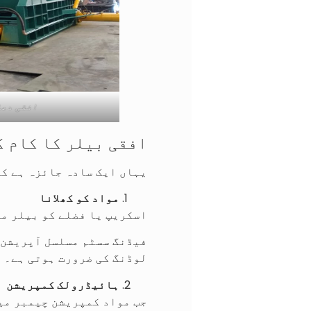
افقی دھا
افقی بیلر کا کام ک
یہاں ایک سادہ جائزہ ہے کہ
مواد کو کھلانا
اسکریپ یا فضلے کو بیلر می
فیڈنگ سسٹم مسلسل آپریشن 
لوڈنگ کی ضرورت ہوتی ہے۔
ہائیڈرولک کمپریشن