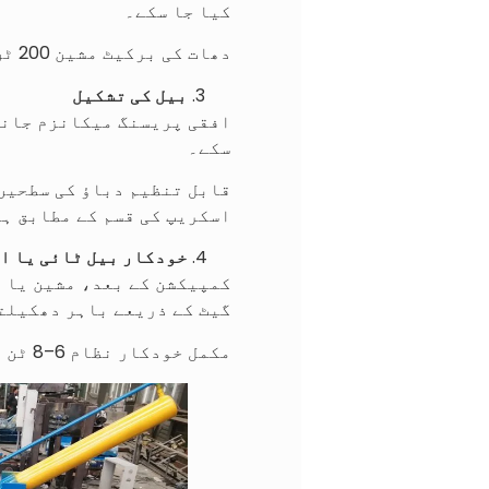
کیا جا سکے۔
دھات کی برکیٹ مشین 200 ٹن تک کے دباؤ تک پہنچ سکتی ہے، جس سے بیل انتہائی گھنی اور مستحکم ہوتی ہے۔
بیل کی تشکیل
افقی پریسنگ میکانزم جانب 
سکے۔
قابل تنظیم دباؤ کی سطحیں
اسکریپ کی قسم کے مطابق ہ
خودکار بیل ٹائی یا ا
کمپیکشن کے بعد، مشین یا ت
گیٹ کے ذریعے باہر دھکیلت
مکمل خودکار نظام 6–8 ٹن فی گھنٹہ تک کا ہینڈل کر سکتے ہیں، وقت اور محنت دونوں بچاتے ہیں۔