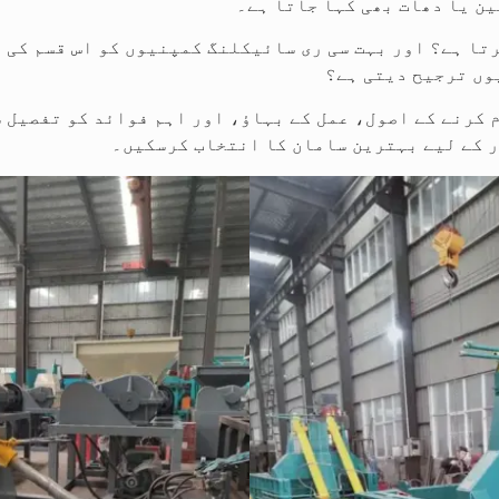
ن یا دھات بھی کہا جاتا ہے۔
تا ہے؟ اور بہت سی ری سائیکلنگ کمپنیوں کو اس قسم کی 
وں ترجیح دیتی ہے؟
 کرنے کے اصول، عمل کے بہاؤ، اور اہم فوائد کو تفصیل س
 کے لیے بہترین سامان کا انتخاب کرسکیں۔