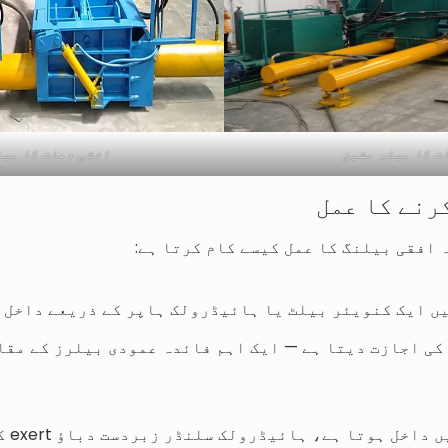
ت کا بیلر مشین
افقی دھات کا بیل
رنے کا عمل
 افقی بیلنگ کا عمل کیسے کام کرتا ہے:
ں ایک کنویئر بیلٹ یا ہائیڈرولک ہاپر کے ذریعے داخل 
کی اجازت دیتا ہے — ایک اہم فائدہ عمودی بیلرز کے مقا
جب مو