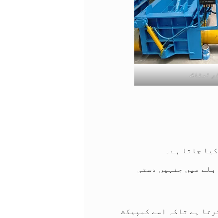
ر اسٹاک
کیا جاتا ہے۔
بلے میں جنہیں دستی
اد کمپریشن چیمبر میں داخل ہوتا ہے، ہائیڈرولک سلنڈر زبردست دباؤ exert کرتا ہے تاکہ اسے کمپیکٹ