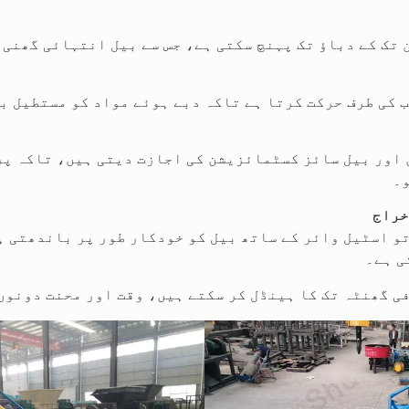
کی طرف حرکت کرتا ہے تاکہ دبے ہوئے مواد کو مستطیل بلا
 اور بیل سائز کسٹمائزیشن کی اجازت دیتی ہیں، تاکہ پر
و۔
خراج
و اسٹیل وائر کے ساتھ بیل کو خودکار طور پر باندھتی ہ
ی ہے۔