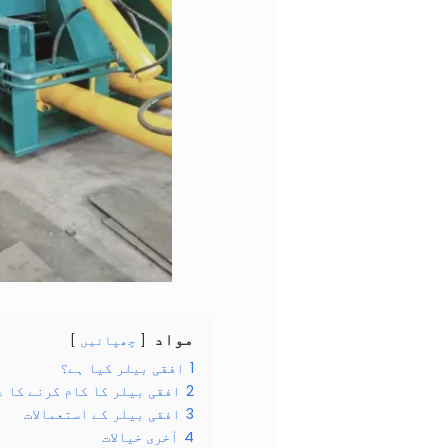
مواد
چھپائیں
1
افقی بیلر کیا ہے؟
2
افقی بیلر کا کام کرنے کا ع
3
افقی بیلر کے استعمالات
4
آخری خیالات