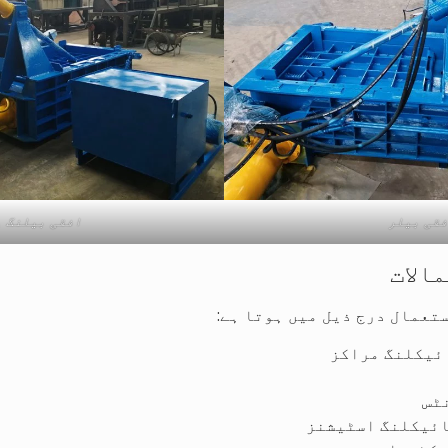
قی بیلر
افقی بیلنگ 
الات
تعمال درج ذیل میں ہوتا ہے:
ائیکلنگ مراکز
ٹس
ائیکلنگ اسٹیشنز