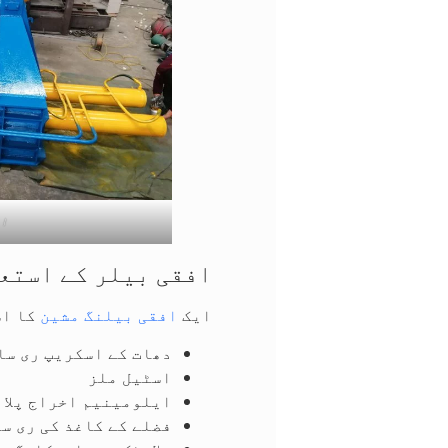
اف
افقی بیلر کے استعم
ایک
افقی بیلنگ مشین
کا اس
دھات کے اسکریپ ری س
اسٹیل ملز
ایلومینیم اخراج پلان
فضلے کے کاغذ کی ری س