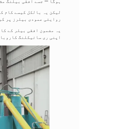
ہوگا — جسے افقی بیلنگ مشی
لیکن یہ بالکل کیسے کام کر
روایتی عمودی بیلرز پر کی
یہ مضمون افقی بیلر کے کام
اپنی ری سائیکلنگ کاروبار