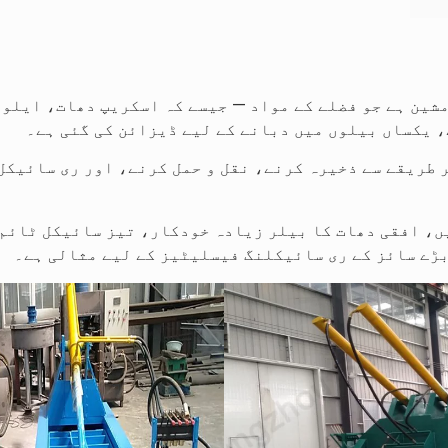
مشین ہے جو فضلے کے مواد — جیسے کہ اسکریپ دھات، ایلو
، یکساں بیلوں میں دبانے کے لیے ڈیزائن کی گئی ہے۔
 طریقے سے ذخیرہ کرنے، نقل و حمل کرنے، اور ری سائیکل
ں، افقی دھات کا بیلر زیادہ خودکار، تیز سائیکل ٹائم
بڑے سائز کے ری سائیکلنگ فیسلیٹیز کے لیے مثالی ہے۔