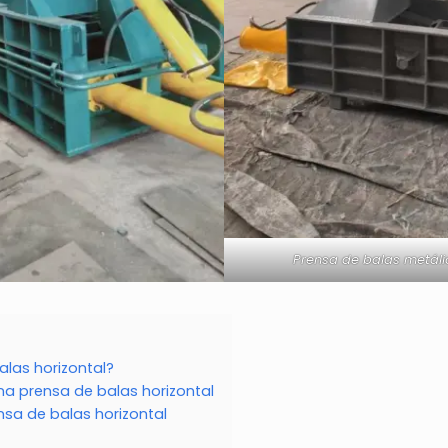
Prensa de balas metáli
las horizontal?
na prensa de balas horizontal
nsa de balas horizontal