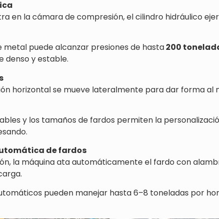
ica
tra en la cámara de compresión, el cilindro hidráulico e
e metal puede alcanzar presiones de hasta
200 tonelad
 denso y estable.
s
n horizontal se mueve lateralmente para dar forma al 
tables y los tamaños de fardos permiten la personalizació
esando.
automática de fardos
n, la máquina ata automáticamente el fardo con alambr
carga.
utomáticos pueden manejar hasta 6–8 toneladas por hor