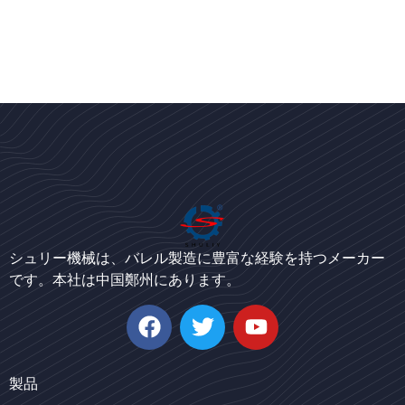
Bengali
Urdu
Korean
シュリー機械は、バレル製造に豊富な経験を持つメーカー
です。本社は中国鄭州にあります。
German
Swahili
Whatsapp
Thai
Email
Turkish
製品
Bulgarian