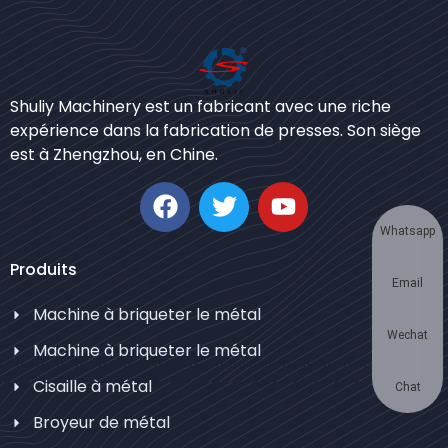
Bengali
Shuliy Machinery est un fabricant avec une riche
Urdu
expérience dans la fabrication de presses. Son siège
est à Zhengzhou, en Chine.
Japanese
Korean
German
Whatsapp
Swahili
Produits
Email
Thai
Machine à briqueter le métal
Turkish
Wechat
Machine à briqueter le métal
Bulgarian
Cisaille à métal
Chinese
Chat
Broyeur de métal
Portuguese