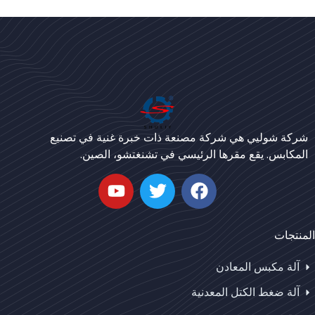
Bengali
Urdu
شركة شوليي هي شركة مصنعة ذات خبرة غنية في تصنيع
Japanese
المكابس. يقع مقرها الرئيسي في تشنغتشو، الصين.
Korean
German
Whatsapp
Swahili
المنتجات
Email
Thai
Turkish
آلة مكبس المعادن
Wechat
Bulgarian
آلة ضغط الكتل المعدنية
Chinese
Chat