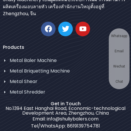
Urdu
ผลิตเครื่องมอบลายหัว เครื่องสำนักงานใหญ่ตั้งอยู่ที่
Zhengzhou, จีน
Japanese
Korean
German
Whatsapp
Swahili
Products
Email
Turkish
Metal Baler Machine
Bulgarian
Wechat
Metal Briquetting Machine
Chinese
Metal Shear
Portuguese
Chat
Metal Shredder
Russian
Spanish
Get in Touch
No.1394 East Hanghai Road, Economic-technological
Arabic
Development Area, Zhengzhou, China
Email: info@shuliybalers.com
French
Tel/WhatsApp: 8619139754781
English