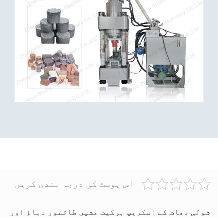
اس پوسٹ کی درجہ بندی کریں
شولی دھات کے اسکریپ برکیٹ مشین طاقتور دباؤ اور