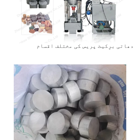
دھاتی برِکیٹ پریس کی مختلف اقسام