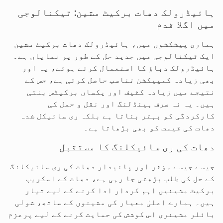
ہائیڈرولک دھات برکیٹ مشین: ٹیکنالوجی
میں اگلا قدم
ہماری پیشکشوں میں، ہائیڈرولک دھات برکیٹ مشین
ایک ٹیکنالوجی میں جدید حل کے طور پر نمایاں ہے۔
ہائیڈرولک دباؤ کا استعمال کرتے ہوئے، یہ اور
بھی زیادہ کمپیکشن تناسب حاصل کرتی ہے، جس کے
نتیجے میں زیادہ کثیف اور یکساں برکیٹس بنتی
ہیں۔ یہ نہ صرف ہینڈلنگ اور نقل و حمل کی
کارکردگی کو بہتر بناتا ہے بلکہ ری سائیکل شدہ
دھات کی قیمت کو بھی بڑھاتا ہے۔
دھات کی ری سائیکلنگ کا مستقبل
جیسے جیسے مؤثر اور پائیدار دھات کی ری سائیکلنگ
کے حل کی طلب بڑھتی جا رہی ہے، دھات کے اسکریپ
برکیٹ مشینیں اہم کردار ادا کرنے کے لیے تیار
ہیں۔ ہمارے اعلیٰ معیار کی مشینوں کے ساتھ، شولی
بائلر مشینری اس کوشش کی حمایت کرنے کے لیے پرعزم