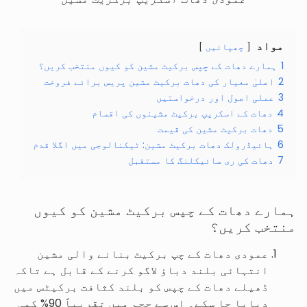
مواد
چھپائیں
1
ہمارے دھات کے چپس برکیٹ مشین کو کیوں منتخب کریں؟
2
اعلیٰ معیار کی دھات برکیٹ مشین پریس برائے فروخت
3
عملی اصول اور درخواستیں
4
دھات کے اسکریپ برکیٹ مشینوں کی اقسام
5
دھات برکیٹ مشین کی قیمت
6
ہائیڈرولک دھات برکیٹ مشین: ٹیکنالوجی میں اگلا قدم
7
دھات کی ری سائیکلنگ کا مستقبل
ہمارے دھات کے چپس برکیٹ مشین کو کیوں
منتخب کریں؟
عمودی دھات کے چپ برکیٹ بنانے والی مشین
انتہائی بلند دباؤ لاگو کرنے کے قابل ہے تاکہ
ڈھیلے دھات کے چپس کو بلند کثافت برکیٹس میں
دبایا جا سکے۔ اس سے حجم میں تقریباً 90% کمی