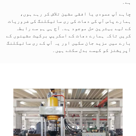
ہے۔
چاہے آپ عمودی یا افقی مشین تلاش کر رہے ہوں،
ہمارے پاس آپ کی دھات کی ری سائیکلنگ کی ضروریات
کے لیے بہترین حل موجود ہے۔ آج ہی ہم سے رابطہ
کریں تاکہ ہمارے دھات کے اسکریپ برکیٹ مشینوں کے
بارے میں مزید جان سکیں اور یہ آپ کے ری سائیکلنگ
آپریشنز کو کیسے بدل سکتے ہیں۔