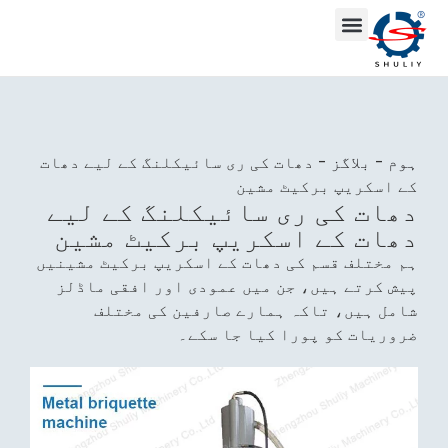
ہوم
-
بلاگز
-
دھات کی ری سائیکلنگ کے لیے دھات
کے اسکریپ برکیٹ مشین
دھات کی ری سائیکلنگ کے لیے
دھات کے اسکریپ برکیٹ مشین
ہم مختلف قسم کی دھات کے اسکریپ برکیٹ مشینیں
پیش کرتے ہیں، جن میں عمودی اور افقی ماڈلز
شامل ہیں، تاکہ ہمارے صارفین کی مختلف
ضروریات کو پورا کیا جا سکے۔