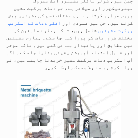
چین میں، شولی بائلر مشینری ایک معروف
مینوفیکچرر اور سپلائر ہے، جو دھات برکیٹ مشین
پریس فراہم کرتا ہے۔ ہم مختلف قسم کی مشینیں پیش
کرتے ہیں، جن میں عمودی اور
افقی دھات کے اسکریپ
برکیٹ مشینیں
شامل ہیں، تاکہ ہمارے صارفین کی
مختلف ضروریات کو پورا کیا جا سکے۔ ہماری مشینیں
عین مطابق اور پائیدار بنائی گئی ہیں، تاکہ مؤثر
اور قابل اعتماد آپریشن یقینی بنایا جا سکے۔ اگر
آپ اسکریپ دھات برکیٹ مشین خریدنا چاہتے ہیں، تو
براہ کرم ہم سے بلا جھجک رابطہ کریں۔