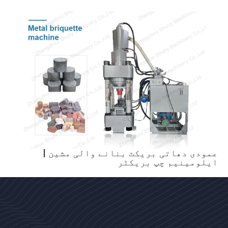
عمودی دھاتی بریکٹ بنانے والی مشین |
ایلومینیم چپ بریکٹر