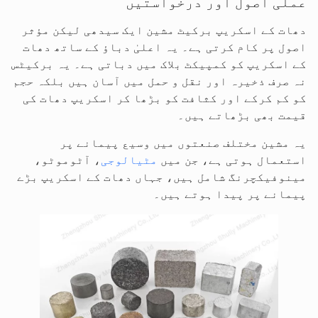
عملی اصول اور درخواستیں
دھات کے اسکریپ برکیٹ مشین ایک سیدھی لیکن مؤثر
اصول پر کام کرتی ہے۔ یہ اعلیٰ دباؤ کے ساتھ دھات
کے اسکریپ کو کمپیکٹ بلاک میں دباتی ہے۔ یہ برکیٹس
نہ صرف ذخیرہ اور نقل و حمل میں آسان ہیں بلکہ حجم
کو کم کرکے اور کثافت کو بڑھا کر اسکریپ دھات کی
قیمت بھی بڑھاتے ہیں۔
یہ مشین مختلف صنعتوں میں وسیع پیمانے پر
استعمال ہوتی ہے، جن میں
مٹیالوجی
، آٹوموٹو،
مینوفیکچرنگ شامل ہیں، جہاں دھات کے اسکریپ بڑے
پیمانے پر پیدا ہوتے ہیں۔