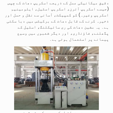
دقیق میکانیکی عمل کے ذریعے اسکریپ دھات کے چپس
(جیسے اسکریپ آئرن، اسکریپ اسٹیل، ایلومینیم
اسکریپ وغیرہ) کو کمپیکٹ، آسانی سے نقل و حمل اور
ذخیرہ کرنے کے قابل دھات کے برکیٹس میں دبا سکتی
ہے۔ یہ مشین دھات کی ری سائیکلنگ، اسٹیل کے
پگھلنے، فاؤنڈری، اور دیگر شعبوں میں وسیع
پیمانے پر استعمال ہوتی ہے۔
عمودی دھات اسکریپ برکریٹ مشین