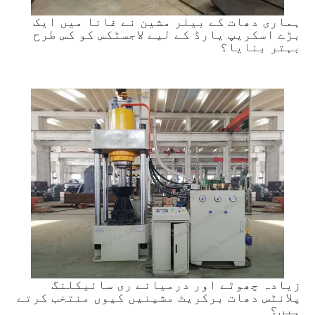
ہماری دھات کے بیلر مشین نے غانا میں ایک
بڑے اسکریپ یارڈ کے لیے لاجسٹکس کو کس طرح
بہتر بنایا؟
زیادہ چھوٹے اور درمیانے ری سائیکلنگ
پلانٹس دھات برکریٹ مشینیں کیوں منتخب کرتے
ہیں؟