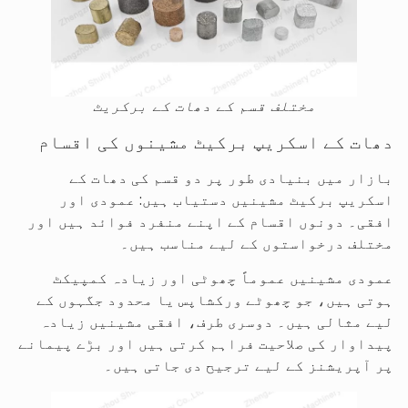
مختلف قسم کے دھات کے برکریٹ
دھات کے اسکریپ برکیٹ مشینوں کی اقسام
بازار میں بنیادی طور پر دو قسم کی دھات کے
اسکریپ برکیٹ مشینیں دستیاب ہیں: عمودی اور
افقی۔ دونوں اقسام کے اپنے منفرد فوائد ہیں اور
مختلف درخواستوں کے لیے مناسب ہیں۔
عمودی مشینیں عموماً چھوٹی اور زیادہ کمپیکٹ
ہوتی ہیں، جو چھوٹے ورکشاپس یا محدود جگہوں کے
لیے مثالی ہیں۔ دوسری طرف، افقی مشینیں زیادہ
پیداوار کی صلاحیت فراہم کرتی ہیں اور بڑے پیمانے
پر آپریشنز کے لیے ترجیح دی جاتی ہیں۔