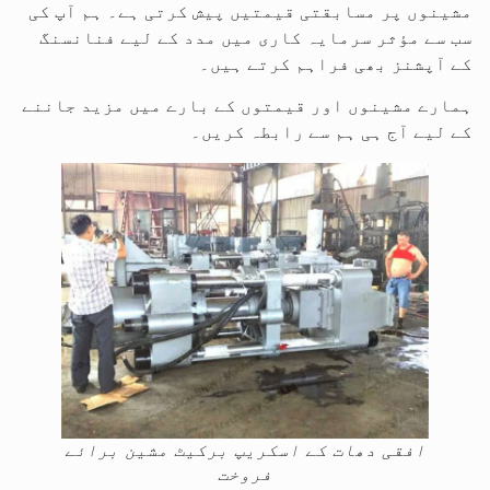
مشینوں پر مسابقتی قیمتیں پیش کرتی ہے۔ ہم آپ کی
سب سے مؤثر سرمایہ کاری میں مدد کے لیے فنانسنگ
کے آپشنز بھی فراہم کرتے ہیں۔
ہمارے مشینوں اور قیمتوں کے بارے میں مزید جاننے
کے لیے آج ہی ہم سے رابطہ کریں۔
افقی دھات کے اسکریپ برکیٹ مشین برائے
فروخت