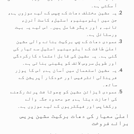
آ سکتی ہے۔
یہ مشین مختلف دھات کے چپس کے لیے موزوں ہے،
جن میں ایلومینیم، اسٹیل، کاسٹ آئرن،
تانبہ، اور دیگر شامل ہیں۔ اس لیے یہ بہت
ورسٹائل ہے۔
عمودی دھات کے چپ برکیٹ بنانے والی مشین
اعلیٰ طاقت کے ایلومینیم اسٹیل سے تیار کی
گئی ہے۔ یہ مشین کی قابل اعتماد کارکردگی
اور طویل سروس لائف کو یقینی بناتی ہے۔
یہ مشین استعمال میں آسان ہے، اس کا یوزر
فرینڈلی انٹرفیس اور خودکار آپریشن کے
ساتھ۔
عمودی ڈیزائن مشین کو چھوٹا فٹ پرنٹ رکھنے
کی اجازت دیتا ہے، جو محدود جگہ والے
ورکشاپس اور فیکٹریوں کے لیے موزوں ہے۔
اعلیٰ معیار کی دھات برکیٹ مشین پریس
برائے فروخت