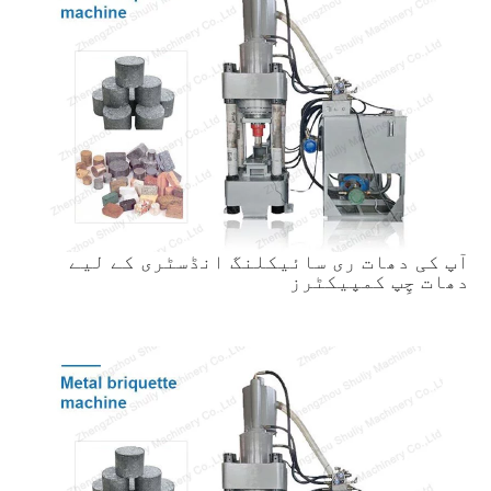
آپ کی دھات ری سائیکلنگ انڈسٹری کے لیے
دھات چِپ کمپیکٹرز