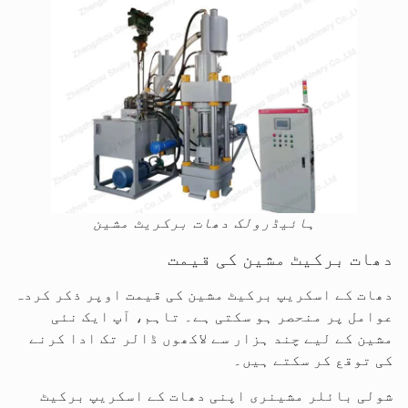
ہائیڈرولک دھات برکریٹ مشین
دھات برکیٹ مشین کی قیمت
دھات کے اسکریپ برکیٹ مشین کی قیمت اوپر ذکر کردہ
عوامل پر منحصر ہو سکتی ہے۔ تاہم، آپ ایک نئی
مشین کے لیے چند ہزار سے لاکھوں ڈالر تک ادا کرنے
کی توقع کر سکتے ہیں۔
شولی بائلر مشینری اپنی دھات کے اسکریپ برکیٹ