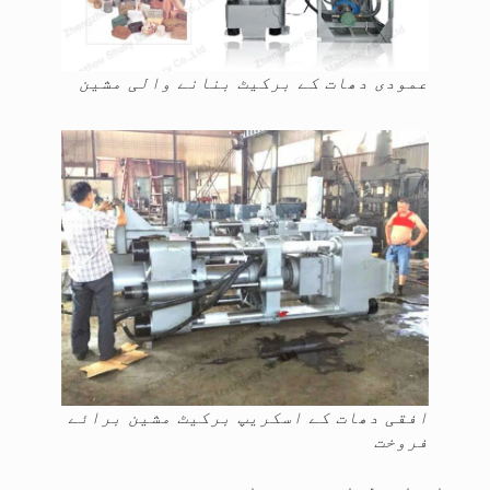
عمودی دھات کے برکیٹ بنانے والی مشین
افقی دھات کے اسکریپ برکیٹ مشین برائے
فروخت