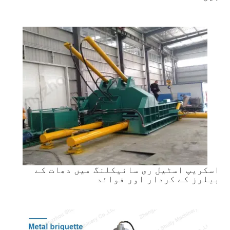
اسکریپ اسٹیل ری سائیکلنگ میں دھات کے
بیلرز کے کردار اور فوائد