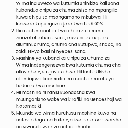
Wima ina uwezo wa kutumia shinikizo kali sana
kubandua chipu za chuma zisizo na mpangilio
kuwa chipu za msongamano mkubwa. Hii
inaweza kupunguza ujazo kwa hadi 90%.
Hii mashine inafaa kwa chipu za chuma
zinazotofautiana sana, ikiwa ni pamoja na
alumini, chuma, chuma cha kutupwa, shaba, na
zaidi. Hivyo basi ni nyepesi sana.
Mashine ya Kubandika Chipu za Chuma za
Wima inatengenezwa kwa kutumia chuma cha
alloy chenye nguvu kubwa. Hii inahakikisha
utendaji wa kuaminika na maisha marefu ya
huduma kwa mashine.
Hii mashine ni rahisi kuendesha kwa
muunganisho wake wa kirafiki na uendeshaji wa
kiotomatiki.
Muundo wa wima huruhusu mashine kuwa na
nafasi ndogo, na kuifanya iwe bora kwa warsha
na viwanda vyenye nafasi chache.