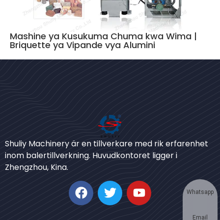
Mashine ya Kusukuma Chuma kwa Wima |
Briquette ya Vipande vya Alumini
Bengali
Urdu
Shuliy Machinery är en tillverkare med rik erfarenhet
inom balertillverkning. Huvudkontoret ligger i
Japanese
Zhengzhou, Kina.
Korean
German
Whatsapp
Thai
Email