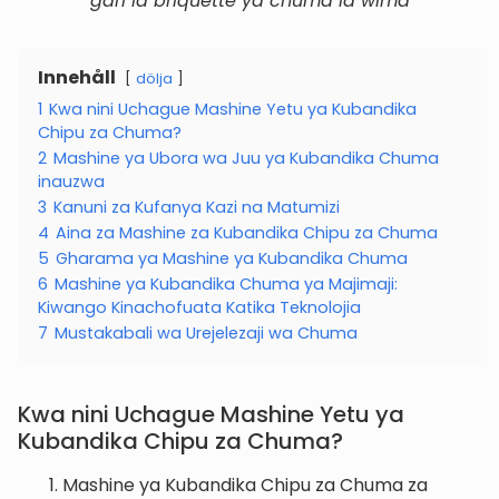
gari la briquette ya chuma la wima
Innehåll
dölja
1
Kwa nini Uchague Mashine Yetu ya Kubandika
Chipu za Chuma?
2
Mashine ya Ubora wa Juu ya Kubandika Chuma
inauzwa
3
Kanuni za Kufanya Kazi na Matumizi
4
Aina za Mashine za Kubandika Chipu za Chuma
5
Gharama ya Mashine ya Kubandika Chuma
6
Mashine ya Kubandika Chuma ya Majimaji:
Kiwango Kinachofuata Katika Teknolojia
7
Mustakabali wa Urejelezaji wa Chuma
Kwa nini Uchague Mashine Yetu ya
Kubandika Chipu za Chuma?
Mashine ya Kubandika Chipu za Chuma za