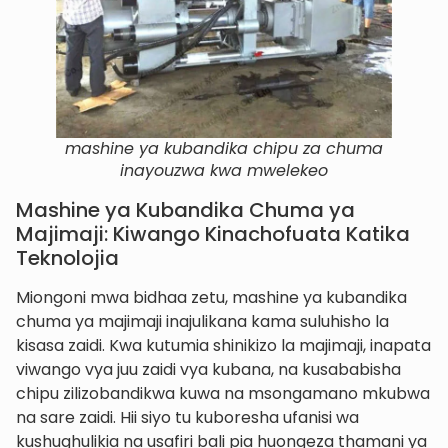
mashine ya kubandika chipu za chuma
inayouzwa kwa mwelekeo
Mashine ya Kubandika Chuma ya
Majimaji: Kiwango Kinachofuata Katika
Teknolojia
Miongoni mwa bidhaa zetu, mashine ya kubandika
chuma ya majimaji inajulikana kama suluhisho la
kisasa zaidi. Kwa kutumia shinikizo la majimaji, inapata
viwango vya juu zaidi vya kubana, na kusababisha
chipu zilizobandikwa kuwa na msongamano mkubwa
na sare zaidi. Hii siyo tu kuboresha ufanisi wa
kushughulikia na usafiri bali pia huongeza thamani ya