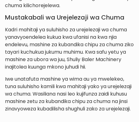
chuma kilichorejelewa.
Mustakabali wa Urejelezaji wa Chuma
Kadri mahitaji ya suluhisho za urejelezaji wa chuma
yanavyoendelea kukua kwa ufanisi na kwa njia
endelevu, mashine za kubandika chipu za chuma ziko
tayari kuchukua jukumu muhimu. Kwa safu yetu ya
mashine za ubora wa juu, Shuliy Baler Machinery
inajitolea kuunga mkono juhudi hii.
Iwe unatafuta mashine ya wima au ya mwelekeo,
tuna suluhisho kamili kwa mahitaji yako ya urejelezaji
wa chuma. Wasiliana nasi leo kujifunza zaidi kuhusu
mashine zetu za kubandika chipu za chuma na jinsi
zinavyoweza kubadilisha shughuli zako za urejelezaji.