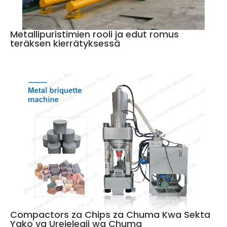
Metallipuristimien rooli ja edut romus
teräksen kierrätyksessä
Compactors za Chips za Chuma Kwa Sekta
Yako ya Urejeleaji wa Chuma