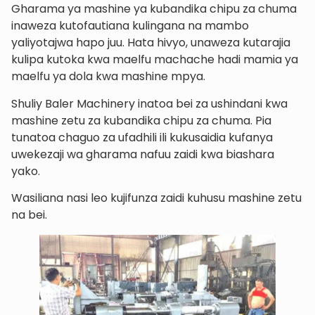
Gharama ya mashine ya kubandika chipu za chuma
inaweza kutofautiana kulingana na mambo
yaliyotajwa hapo juu. Hata hivyo, unaweza kutarajia
kulipa kutoka kwa maelfu machache hadi mamia ya
maelfu ya dola kwa mashine mpya.
Shuliy Baler Machinery inatoa bei za ushindani kwa
mashine zetu za kubandika chipu za chuma. Pia
tunatoa chaguo za ufadhili ili kukusaidia kufanya
uwekezaji wa gharama nafuu zaidi kwa biashara
yako.
Wasiliana nasi leo kujifunza zaidi kuhusu mashine zetu
na bei.