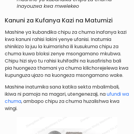
inayouzwa kwa mwelekeo
Kanuni za Kufanya Kazi na Matumizi
Mashine ya kubandika chipu za chuma inafanya kazi
kwa kanuni rahisi lakini yenye ufanisi. Inatumia
shinikizo la juu la kuimarisha ili kusukuma chipu za
chuma kuwa bloksi zenye msongamano mkubwa.
Chipu hizi siyo tu rahisi kuhifadhi na kusafirisha bali
pia huongeza thamani ya chuma kilichorejelewa kwa
kupunguza ujazo na kuongeza msongamano wake.
Mashine inatumika sana katika sekta mbalimbali,
ikiwa ni pamoja na magari, utengenezaji, na
ufundi wa
chuma
, ambapo chipu za chuma huzalishwa kwa
wingi.