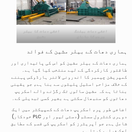
افقی دھات بیلنگ
افقی دھات کا بیلر
پریس کا سامان
مشین
ہماری دھات کے بیلر مشین کے فوائد
ہماری دھات کے بیلر مشین کو اس کی پائیداری اور
طاقتور کارکردگی کے لیے منتخب کیا گیا ہے۔
کمپریشن چیمبر کا اندرونی لائنر ہارڈوکس پہننے
کے خلاف مزاحم اسٹیل پلیٹوں سے بنا ہے، جو یقینی
بناتا ہے کہ مشین سالوں تک رگڑنے والے اسکریپ
دھاتوں کو سنبھال سکتی ہے بغیر کسی تبدیلی کے۔
اضافی طور پر، اسکریپ دھات کے کمپیکٹر میں ایک
دوہری کنٹرول سسٹم (دستی لیور اور PLC خودکار)
شامل ہے، جو آپریٹرز کو اسکریپ کی قسم کے مطابق
لچک فراہم کرتا ہے۔