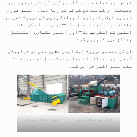
تھے، اور ٹما کے بندرگاہ پر “ہوا” والی ٹرکوں میں
بھیجنا ان کے منافع کو کم کر رہا تھا۔ انہیں فوری
طور پر ایک ہائیڈرولک بیلنگ پریس کی ضرورت تھی جو
مختلف مواد کو سنبھال سکے—نرمی سے لے کر سخت
اسٹیل کے اسکریپ تک—اور انہیں یکساں، اسٹیکبل
بنڈلز میں کمپریس کرے۔
ان کی مخصوص ضرورت ایک ایسی مشین تھی جو ٹراپیکل
گرمی اور روزانہ کے بھاری استعمال کو برداشت کر
سکے بغیر اکثر خرابی کے۔
اسکریپ میٹل بیلر
افقی میٹل بیلنگ
پریسر