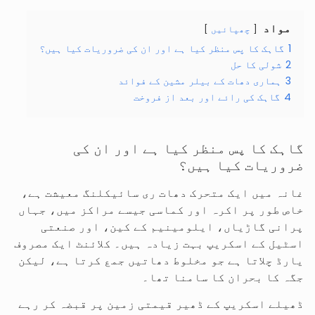
مواد
چھپائیں
1
گاہک کا پس منظر کیا ہے اور ان کی ضروریات کیا ہیں؟
2
شولی کا حل
3
ہماری دھات کے بیلر مشین کے فوائد
4
گاہک کی رائے اور بعد از فروخت
گاہک کا پس منظر کیا ہے اور ان کی
ضروریات کیا ہیں؟
غانہ میں ایک متحرک دھات ری سائیکلنگ معیشت ہے،
خاص طور پر اکرہ اور کماسی جیسے مراکز میں، جہاں
پرانی گاڑیاں، ایلومینیم کے کین، اور صنعتی
اسٹیل کے اسکریپ بہت زیادہ ہیں۔ کلائنٹ ایک مصروف
یارڈ چلاتا ہے جو مخلوط دھاتیں جمع کرتا ہے، لیکن
جگہ کا بحران کا سامنا تھا۔
ڈھیلے اسکریپ کے ڈھیر قیمتی زمین پر قبضہ کر رہے