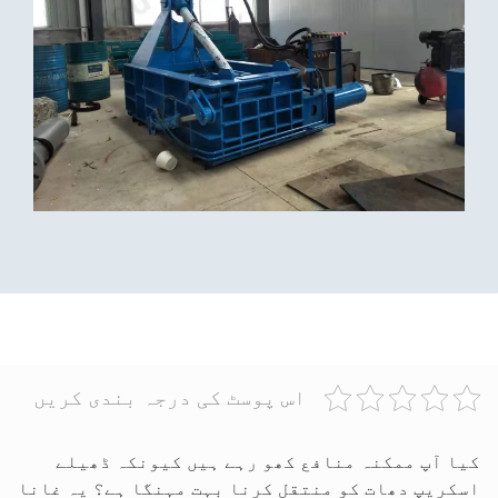
اس پوسٹ کی درجہ بندی کریں
کیا آپ ممکنہ منافع کھو رہے ہیں کیونکہ ڈھیلے
اسکریپ دھات کو منتقل کرنا بہت مہنگا ہے؟ یہ غانا