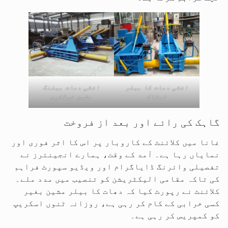
افقی دھات کا بیلر
افقی دھات بیلنگ
اسٹاک
مشین فیکٹری
گاہک کی رائے اور بعد از فروخت
غانا میں کلائنٹ کے کاروبار پر اس کا اثر فوری اور
نمایاں رہا ہے۔ آمد کے وقت، ہمارے انجینئرز نے
تفصیلی وائرنگ ڈایاگرام اور ویڈیو سپورٹ فراہم
کی تاکہ مقامی الیکٹریشن کو تنصیب میں مدد ملے۔
کلائنٹ نے رپورٹ کیا کہ دھات کا بیلر مشین بغیر
کسی خرابی کے کام کر رہی ہے، روزانہ ٹنوں اسکریپ
کو کمپریس کر رہی ہے۔