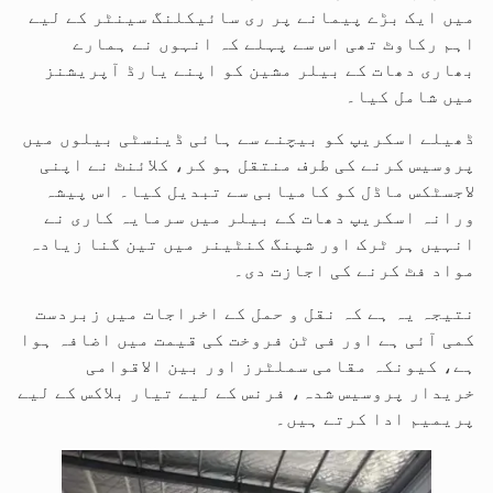
میں ایک بڑے پیمانے پر ری سائیکلنگ سینٹر کے لیے
اہم رکاوٹ تھی اس سے پہلے کہ انہوں نے ہمارے
بھاری دھات کے بیلر مشین کو اپنے یارڈ آپریشنز
میں شامل کیا۔
ڈھیلے اسکریپ کو بیچنے سے ہائی ڈینسٹی بیلوں میں
پروسیس کرنے کی طرف منتقل ہو کر، کلائنٹ نے اپنی
لاجسٹکس ماڈل کو کامیابی سے تبدیل کیا۔ اس پیشہ
ورانہ اسکریپ دھات کے بیلر میں سرمایہ کاری نے
انہیں ہر ٹرک اور شپنگ کنٹینر میں تین گنا زیادہ
مواد فٹ کرنے کی اجازت دی۔
نتیجہ یہ ہے کہ نقل و حمل کے اخراجات میں زبردست
کمی آئی ہے اور فی ٹن فروخت کی قیمت میں اضافہ ہوا
ہے، کیونکہ مقامی سملٹرز اور بین الاقوامی
خریدار پروسیس شدہ، فرنس کے لیے تیار بلاکس کے لیے
پریمیم ادا کرتے ہیں۔