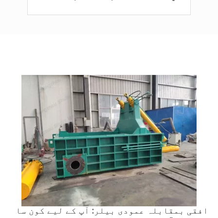
افقی بمقابلہ عمودی بیلر: آپ کے لیے کون سا