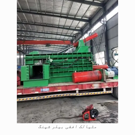
مٹیالک افقی بیلر شپنگ