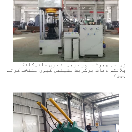
زیادہ چھوٹے اور درمیانے ری سائیکلنگ
پلانٹس دھات برکریٹ مشینیں کیوں منتخب کرتے
ہیں؟