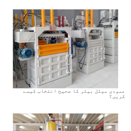
عمودی میٹل بیلر کا صحیح انتخاب کیسے
کریں؟