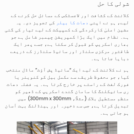
شولی کا حل
کلائنٹ کے کثافت اور لاجسٹکس کے مسائل حل کرنے کے
لیے، ہم نے اپنی
دھات کا بیلر
کی تجویز دی۔ یہ
مشین اعلیٰ کارکردگی کے کمپیکٹ کے لیے تیار کی گئی
ہے۔ نظام میں ایک بڑا کمپریشن چیمبر شامل ہے جو
بھاری اسکریپ کو قبول کر سکتا ہے، جسے پھر ایک
طاقتور مرکزی سلنڈر اور سائیڈ سلنڈرز کے ذریعے
دبایا جاتا ہے۔
ہم نے کلائنٹ کے لیے ایک “سائیڈ پش آؤٹ” ماڈل منتخب
کیا، جو محفوظ طریقے سے مکمل بیل کو کنویئر یا
فورک لفٹ کے راستے پر خارج کرتا ہے۔ یہ فضلہ دھات
ری سائیکلنگ کا سامان گندے اسکریپ کے ڈھیر کو
منظم مستطیل بلاک (مثلاً، 300mm x 300mm) میں
تبدیل کرتا ہے، جس سے ذخیرہ اور ہینڈلنگ بہت آسان
ہو جاتی ہے۔