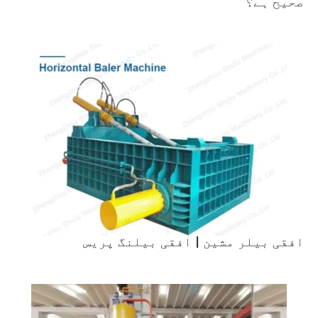
صحیح ہے؟
افقی بیلر مشین | افقی بیلنگ پریس