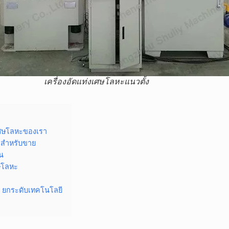
เครื่องอัดแท่งเศษโลหะแนวตั้ง
งเศษโลหะของเรา
ูงสำหรับขาย
น
ษโลหะ
: ยกระดับเทคโนโลยี
ะ