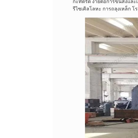
กะทัดรัด ง่ายต่อการขนส่งและ
รีไซเคิลโลหะ การถลุงเหล็ก โร