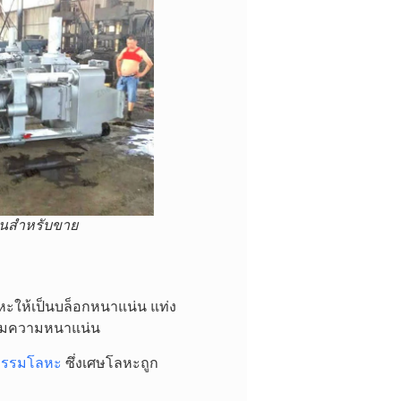
อนสำหรับขาย
หะให้เป็นบล็อกหนาแน่น แท่ง
พิ่มความหนาแน่น
กรรมโลหะ
ซึ่งเศษโลหะถูก