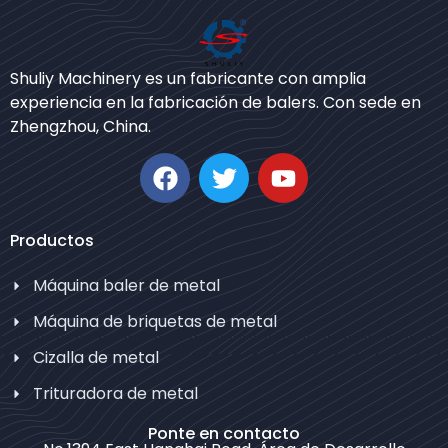
Bengali
Shuliy Machinery es un fabricante con amplia
Urdu
experiencia en la fabricación de balers. Con sede en
Zhengzhou, China.
Japanese
Korean
German
Swahili
Productos
Thai
Máquina baler de metal
Turkish
Máquina de briquetas de metal
Bulgarian
Cizalla de metal
Chinese
Trituradora de metal
Portuguese
Russian
Ponte en contacto