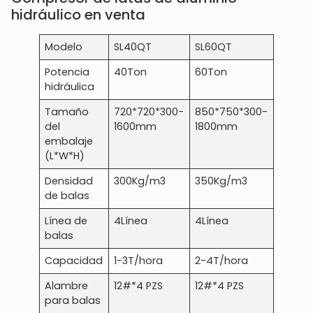
hidráulico en venta
Modelo
SL40QT
SL60QT
SL80Q
Potencia
40Ton
60Ton
80Ton
hidráulica
Tamaño
720*720*300-
850*750*300-
1100*8
del
1600mm
1800mm
2000
embalaje
(L*W*H)
Densidad
300Kg/m3
350Kg/m3
400Kg
de balas
Línea de
4Línea
4Línea
4Línea
balas
Capacidad
1-3T/hora
2-4T/hora
4-7T/
Alambre
12#*4 PZS
12#*4 PZS
12#*4 
para balas