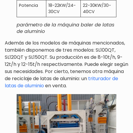
Potencia
18-22KW/24-
22-30KW/30-
30-45
30CV
40CV
60CV
parámetro de la máquina baler de latas
de aluminio
Además de los modelos de máquinas mencionados,
también disponemos de tres modelos: SL100QT,
SL120QT y SL150QT. Su producción es de 8-10t/h, 9-
12t/h y 12-15t/h respectivamente. Puede elegir según
sus necesidades. Por cierto, tenemos otra máquina
de reciclaje de latas de aluminio: un
triturador de
latas de aluminio
en venta.