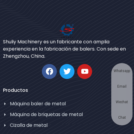
Bengali
Urdu
Shuliy Machinery es un fabricante con amplia
experiencia en la fabricación de balers. Con sede en
Japanese
Zhengzhou, China.
Korean
German
Whatsapp
Swahili
Email
Thai
Productos
Turkish
Wechat
Máquina baler de metal
Bulgarian
Máquina de briquetas de metal
Chinese
Chat
Cizalla de metal
Portuguese