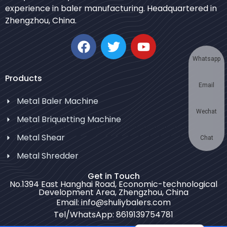
Japanese
experience in baler manufacturing. Headquartered in
Zhengzhou, China.
Korean
German
Swahili
Whatsapp
Thai
Products
Email
Turkish
Metal Baler Machine
Bulgarian
Wechat
Metal Briquetting Machine
Chinese
Metal Shear
Portuguese
Chat
Metal Shredder
Russian
Spanish
Get in Touch
No.1394 East Hanghai Road, Economic-technological
Arabic
Development Area, Zhengzhou, China
Email: info@shuliybalers.com
French
Tel/WhatsApp: 8619139754781
English