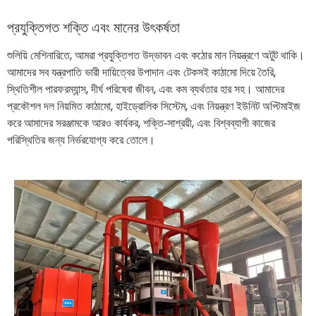
প্রযুক্তিগত শক্তি এবং মানের উৎকর্ষতা
শুলিয়ি মেশিনারিতে, আমরা প্রযুক্তিগত উদ্ভাবন এবং কঠোর মান নিয়ন্ত্রণে অটুট থাকি।
আমাদের সব যন্ত্রপাতি ভারী দায়িত্বের উপাদান এবং টেকসই কাঠামো দিয়ে তৈরি,
স্থিতিশীল পারফরম্যান্স, দীর্ঘ পরিষেবা জীবন, এবং কম ব্যর্থতার হার সহ। আমাদের
প্রকৌশল দল নিয়মিত কাঠামো, হাইড্রোলিক সিস্টেম, এবং নিয়ন্ত্রণ ইউনিট অপ্টিমাইজ
করে আমাদের সরঞ্জামকে আরও কার্যকর, শক্তি‑সাশ্রয়ী, এবং বিশ্বব্যাপী কাজের
পরিস্থিতির জন্য নির্ভরযোগ্য করে তোলে।