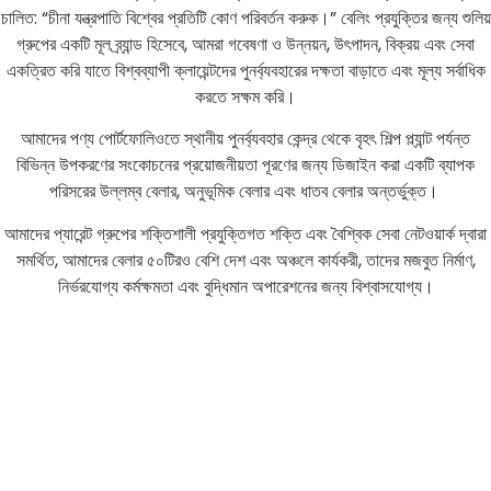
চালিত: “চীনা যন্ত্রপাতি বিশ্বের প্রতিটি কোণ পরিবর্তন করুক।” বেলিং প্রযুক্তির জন্য শুলিয়
গ্রুপের একটি মূল ব্র্যান্ড হিসেবে, আমরা গবেষণা ও উন্নয়ন, উৎপাদন, বিক্রয় এবং সেবা
একত্রিত করি যাতে বিশ্বব্যাপী ক্লায়েন্টদের পুনর্ব্যবহারের দক্ষতা বাড়াতে এবং মূল্য সর্বাধিক
করতে সক্ষম করি।
আমাদের পণ্য পোর্টফোলিওতে স্থানীয় পুনর্ব্যবহার কেন্দ্র থেকে বৃহৎ শিল্প প্ল্যান্ট পর্যন্ত
বিভিন্ন উপকরণের সংকোচনের প্রয়োজনীয়তা পূরণের জন্য ডিজাইন করা একটি ব্যাপক
পরিসরের উল্লম্ব বেলার, অনুভূমিক বেলার এবং ধাতব বেলার অন্তর্ভুক্ত।
আমাদের প্যারেন্ট গ্রুপের শক্তিশালী প্রযুক্তিগত শক্তি এবং বৈশ্বিক সেবা নেটওয়ার্ক দ্বারা
সমর্থিত, আমাদের বেলার ৫০টিরও বেশি দেশ এবং অঞ্চলে কার্যকরী, তাদের মজবুত নির্মাণ,
নির্ভরযোগ্য কর্মক্ষমতা এবং বুদ্ধিমান অপারেশনের জন্য বিশ্বাসযোগ্য।