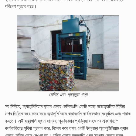
পরিবেশ প্রচার করে।
মেশিন এবং প্রস্তুত পণ্য
সব মিলিয়ে, অ্যালুমিনিয়াম ক্যান বেলার মেশিনগুলি একটি সহজ হাইড্রোলিক নীতির
উপর ভিত্তি করে কাজ করে অ্যালুমিনিয়াম ক্যানগুলি কার্যকরভাবে সংকুচিত এবং প্যাক
করতে। এই যন্ত্রগুলি স্থান সাশ্রয়, পুনর্ব্যবহার প্রক্রিয়া সহজতর এবং খরচ-
কার্যকারিতার সুবিধা প্রদান করে, বিশেষ করে যখন একটি উল্লম্ব অ্যালুমিনিয়াম ক্যান
বেলার মেশিন বেছে নেওয়া হয়। শুলিয় বেলার যন্ত্রপাতি এমন সরঞ্জাম কেনার জন্য