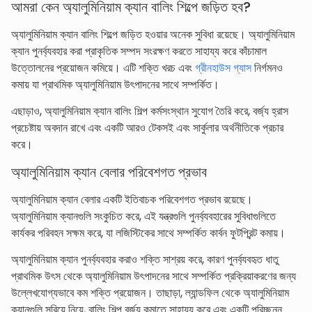
আমরা কেন অ্যালুমিনিয়াম ক্যান বালিং শিল্পে জড়িত হব?
অ্যালুমিনিয়াম ক্যান বালিং শিল্পে জড়িত হওয়ার অনেক সুবিধা রয়েছে। অ্যালুমিনিয়াম
ক্যান পুনর্ব্যবহার করা প্রাকৃতিক সম্পদ সংরক্ষণ করতে সাহায্য করে কাঁচামাল
উত্তোলনের প্রয়োজন কমিয়ে। এটি শক্তি খরচ এবং
গ্রীনহাউস গ্যাস
নির্গমনও
কমায় যা প্রাথমিক অ্যালুমিনিয়াম উৎপাদনের সাথে সম্পর্কিত।
এছাড়াও, অ্যালুমিনিয়াম ক্যান বালিং শিল্প কর্মসংস্থান সুযোগ তৈরি করে, বর্জ্য হ্রাস
প্রচেষ্টায় অবদান রাখে এবং একটি আরও টেকসই এবং সার্কুলার অর্থনীতিকে প্রচার
করে।
অ্যালুমিনিয়াম ক্যান বেলার পরিবেশগত প্রভাব
অ্যালুমিনিয়াম ক্যান বেলার একটি ইতিবাচক পরিবেশগত প্রভাব রয়েছে।
অ্যালুমিনিয়াম ক্যানগুলি সংকুচিত করে, এই যন্ত্রগুলি পুনর্ব্যবহারের সুবিধাগুলিতে
কার্যকর পরিবহন সক্ষম করে, যা লজিস্টিকের সাথে সম্পর্কিত কার্বন ফুটপ্রিন্ট কমায়।
অ্যালুমিনিয়াম ক্যান পুনর্ব্যবহার করাও শক্তি সাশ্রয় করে, কারণ পুনর্ব্যবহৃত ধাতু
প্রাথমিক উৎস থেকে অ্যালুমিনিয়াম উৎপাদনের সাথে সম্পর্কিত প্রক্রিয়াকরণের জন্য
উল্লেখযোগ্যভাবে কম শক্তি প্রয়োজন। তাছাড়া, ল্যান্ডফিল থেকে অ্যালুমিনিয়াম
ক্যানগুলি সরিয়ে নিয়ে, বালিং শিল্প বর্জ্য কমাতে সাহায্য করে এবং একটি পরিচ্ছন্ন