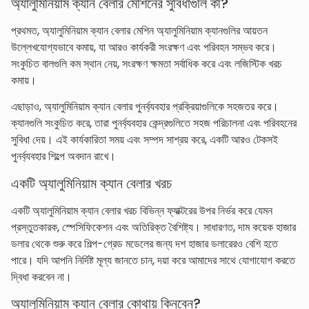
অ্যালুমিনিয়াম ক্যান বেলার মেশিনের সুবিধাগুলি কী?
প্রথমত, অ্যালুমিনিয়াম ক্যান বেলার মেশিন অ্যালুমিনিয়াম ক্যানগুলির আয়তন
উল্লেখযোগ্যভাবে কমায়, যা আরও কার্যকরী সংরক্ষণ এবং পরিবহন সম্ভব করে।
সংকুচিত বালগুলি কম স্থান নেয়, সংরক্ষণ ক্ষমতা সর্বাধিক করে এবং লজিস্টিক খরচ
কমায়।
এছাড়াও, অ্যালুমিনিয়াম ক্যান বেলার পুনর্ব্যবহার প্রক্রিয়াগুলিকে সহজতর করে।
ক্যানগুলি সংকুচিত করে, তারা পুনর্ব্যবহার কেন্দ্রগুলিতে সহজ পরিচালনা এবং পরিবহনের
সুবিধা দেয়। এই কার্যকারিতা সময় এবং সম্পদ সাশ্রয় করে, একটি আরও টেকসই
পুনর্ব্যবহার শিল্পে অবদান রাখে।
একটি অ্যালুমিনিয়াম ক্যান বেলার খরচ
একটি অ্যালুমিনিয়াম ক্যান বেলার খরচ বিভিন্ন ফ্যাক্টরের উপর নির্ভর করে যেমন
প্রস্তুতকারক, স্পেসিফিকেশন এবং অতিরিক্ত বৈশিষ্ট্য। সাধারণত, দাম কয়েক হাজার
ডলার থেকে শুরু করে শিল্প-গ্রেড মডেলের জন্য দশ হাজার ডলারেরও বেশি হতে
পারে। যদি আপনি নির্দিষ্ট মূল্য জানতে চান, দয়া করে আমাদের সাথে যোগাযোগ করতে
দ্বিধা করবেন না।
অ্যালুমিনিয়াম ক্যান বেলার কোথায় কিনবেন?