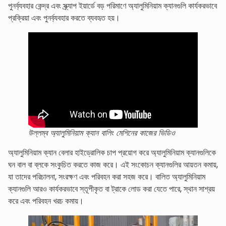
পুনর্ব্যবহার কেন্দ্র এবং স্ক্র্যাপ ইয়ার্ডে বড় পরিমাণে অ্যালুমিনিয়াম ক্যানগুলি কার্যকরভাবে
প্রক্রিয়া এবং পুনর্ব্যবহার করতে ব্যবহৃত হয়।
উল্লম্ব অ্যালুমিনিয়াম ক্যান বালিং মেশিনের কাজের ভিডিও
অ্যালুমিনিয়াম ক্যান বেলার হাইড্রোলিক চাপ প্রয়োগ করে অ্যালুমিনিয়াম ক্যানগুলিকে
ঘন বাল বা ব্লকে সংকুচিত করতে কাজ করে। এই সংকোচন ক্যানগুলির আয়তন কমায়,
যা তাদের পরিচালনা, সংরক্ষণ এবং পরিবহন করা সহজ করে। বালিত অ্যালুমিনিয়াম
ক্যানগুলি আরও কার্যকরভাবে স্তূপীকৃত বা ট্রাকে লোড করা যেতে পারে, স্থান সাশ্রয়
করে এবং পরিবহন খরচ কমায়।