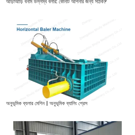
আড়াআড়ি বনাম উল্লম্ব বলার: কোনটি আপনার জন্য সঠিক?
অনুভূমিক ব্যলার মেশিন | অনুভূমিক ব্যালিং প্রেস