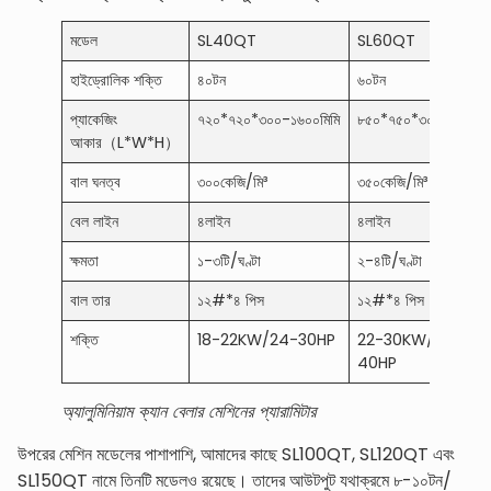
মডেল
SL40QT
SL60QT
হাইড্রোলিক শক্তি
৪০টন
৬০টন
প্যাকেজিং
৭২০*৭২০*৩০০-১৬০০মিমি
৮৫০*৭৫০*৩০০-১৮০০মি
আকার（L*W*H）
বাল ঘনত্ব
৩০০কেজি/মি³
৩৫০কেজি/মি³
বেল লাইন
৪লাইন
৪লাইন
ক্ষমতা
১-৩টি/ঘণ্টা
২-৪টি/ঘণ্টা
বাল তার
১২#*৪ পিস
১২#*৪ পিস
শক্তি
18-22KW/24-30HP
22-30KW/30-
40HP
অ্যালুমিনিয়াম ক্যান বেলার মেশিনের প্যারামিটার
উপরের মেশিন মডেলের পাশাপাশি, আমাদের কাছে SL100QT, SL120QT এবং
SL150QT নামে তিনটি মডেলও রয়েছে। তাদের আউটপুট যথাক্রমে ৮-১০টন/