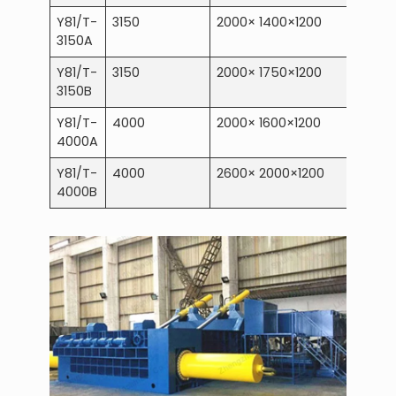
Y81/T-
3150
2000× 1400×1200
(450
3150A
×450
Y81/T-
3150
2000× 1750×1200
(450
3150B
800)
Y81/T-
4000
2000× 1600×1200
(500-
4000A
×500
Y81/T-
4000
2600× 2000×1200
(600-
4000B
×500