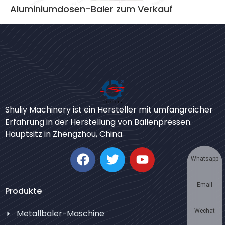
Aluminiumdosen-Baler zum Verkauf
Bengali
Urdu
Shuliy Machinery ist ein Hersteller mit umfangreicher
Erfahrung in der Herstellung von Ballenpressen.
Japanese
Hauptsitz in Zhengzhou, China.
Korean
Swahili
Whatsapp
Thai
Email
Turkish
Produkte
Bulgarian
Wechat
Metallbaler-Maschine
Chinese