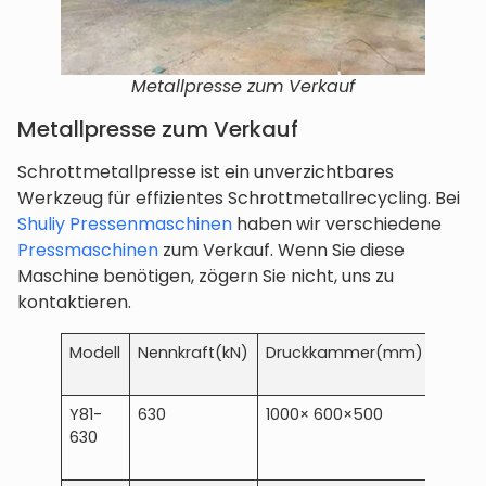
Metallpresse zum Verkauf
Metallpresse zum Verkauf
Schrottmetallpresse ist ein unverzichtbares
Werkzeug für effizientes Schrottmetallrecycling. Bei
Shuliy Pressenmaschinen
haben wir verschiedene
Pressmaschinen
zum Verkauf. Wenn Sie diese
Maschine benötigen, zögern Sie nicht, uns zu
kontaktieren.
Modell
Nennkraft(kN)
Druckkammer(mm)
Block
(mm
Y81-
630
1000× 600×500
(180-
630
×200