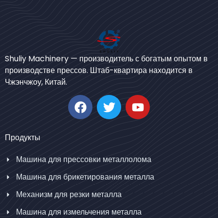
Bengali
Shuliy Machinery — производитель с богатым опытом в
Urdu
производстве прессов. Штаб-квартира находится в
Чжэнчжоу, Китай.
Japanese
Korean
German
Whatsapp
Swahili
Продукты
Email
Thai
Машина для прессовки металлолома
Turkish
Wechat
Машина для брикетирования металла
Bulgarian
Механизм для резки металла
Chinese
Chat
Машина для измельчения металла
Portuguese