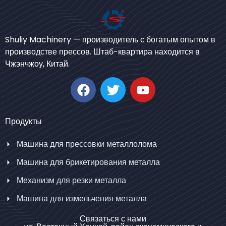
Bengali
Shuliy Machinery — производитель с богатым опытом в
Urdu
производстве прессов. Штаб-квартира находится в
Чжэнчжоу, Китай.
Japanese
Korean
German
Swahili
Продукты
Thai
Машина для прессовки металлолома
Turkish
Машина для брикетирования металла
Bulgarian
Механизм для резки металла
Chinese
Машина для измельчения металла
Portuguese
Spanish
Связаться с нами