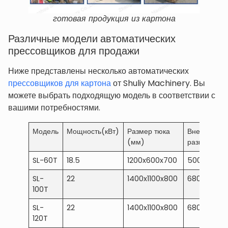
готовая продукция из картона
Различные модели автоматических
прессовщиков для продажи
Ниже представлены несколько автоматических
прессовщиков для картона
от Shuliy Machinery. Вы
можете выбрать подходящую модель в соответствии с
вашими потребностями.
Модель
Мощность(кВт)
Размер тюка
Внешние
(мм)
размеры (
SL-60T
18.5
1200x600x700
5000x1022x
SL-
22
1400x1100x800
6800x1700
100T
SL-
22
1400x1100x800
6800x1700
120T