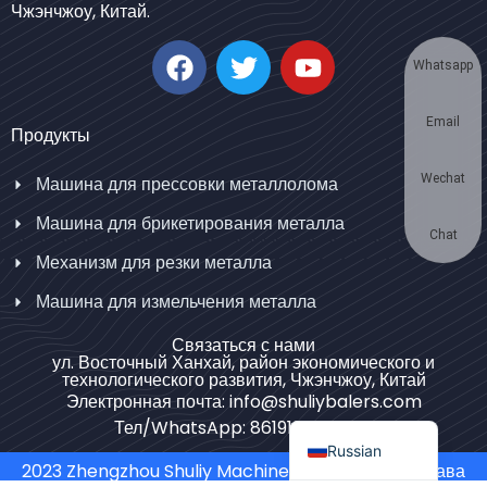
Чжэнчжоу, Китай.
Korean
German
Whatsapp
Swahili
Email
Thai
Продукты
Turkish
Wechat
Машина для прессовки металлолома
Bulgarian
Машина для брикетирования металла
Chinese
Chat
Механизм для резки металла
Portuguese
Машина для измельчения металла
Spanish
Связаться с нами
Arabic
ул. Восточный Ханхай, район экономического и
технологического развития, Чжэнчжоу, Китай
French
Электронная почта: info@shuliybalers.com
English
Тел/WhatsApp: 8619139754781
Russian
2023 Zhengzhou Shuliy Machinery Co. LTD. Все права