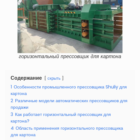
горизонтальный прессовщик для картона
Содержание
скрыть
1
Особенности промышленного прессовщика Shuliy для
картона
2
Различные модели автоматических прессовщиков для
продажи
3
Как работает горизонтальный прессовщик для
картона?
4
Область применения горизонтального прессовщика
для картона