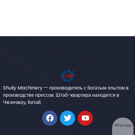
Bengali
Shuliy Machinery — производитель с богатым опытом в
Urdu
производстве прессов. Штаб-квартира находится в
Чжэнчжоу, Китай.
Japanese
Korean
German
Whatsapp
Swahili