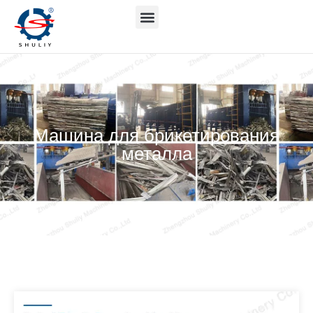
Машина для брикетирования
металла