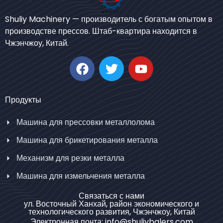
Bengali
Shuliy Machinery — производитель с богатым опытом в
Urdu
производстве прессов. Штаб-квартира находится в
Чжэнчжоу, Китай.
Japanese
Korean
German
Swahili
Продукты
Thai
Машина для прессовки металлолома
Turkish
Машина для брикетирования металла
Bulgarian
Механизм для резки металла
Chinese
Машина для измельчения металла
Portuguese
Spanish
Связаться с нами
ул. Восточный Ханхай, район экономического и
Arabic
технологического развития, Чжэнчжоу, Китай
Электронная почта: info@shuliybalers.com