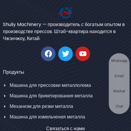
Bengali
Shuliy Machinery — производитель с богатым опытом в
Urdu
производстве прессов. Штаб-квартира находится в
Чжэнчжоу, Китай.
Japanese
Korean
German
Whatsapp
Swahili
Продукты
Email
Thai
Машина для прессовки металлолома
Turkish
Wechat
Машина для брикетирования металла
Bulgarian
Механизм для резки металла
Chinese
Chat
Машина для измельчения металла
Portuguese
Spanish
Связаться с нами