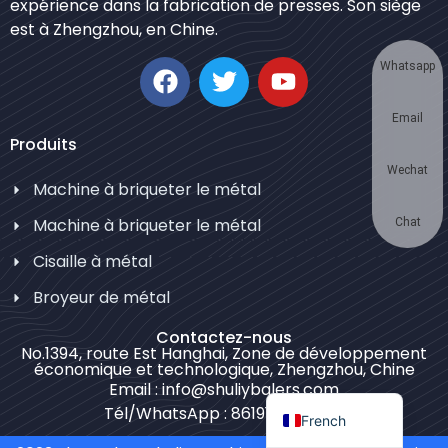
expérience dans la fabrication de presses. Son siège
Korean
est à Zhengzhou, en Chine.
German
Whatsapp
Swahili
Email
Thai
Produits
Turkish
Wechat
Machine à briqueter le métal
Bulgarian
Chinese
Machine à briqueter le métal
Chat
Portuguese
Cisaille à métal
Russian
Broyeur de métal
Spanish
Contactez-nous
No.1394, route Est Hanghai, Zone de développement
Arabic
économique et technologique, Zhengzhou, Chine
Email : info@shuliybalers.com
English
Tél/WhatsApp : 8619139754781
French