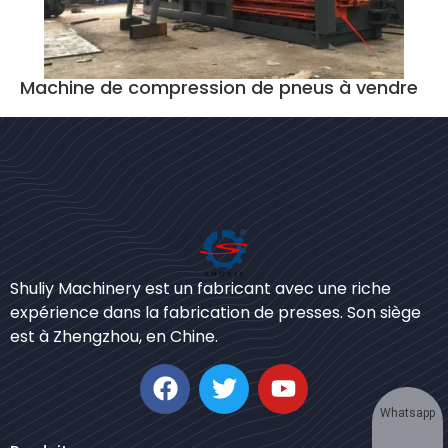
Machine de compression de pneus à vendre
Bengali
Shuliy Machinery est un fabricant avec une riche
Urdu
expérience dans la fabrication de presses. Son siège
est à Zhengzhou, en Chine.
Japanese
Korean
German
Whatsapp
Swahili