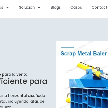
os
Solución
Blogs
Casos
Contáct
 para la venta
iciente para
ina horizontal diseñada
tal, incluyendo latas de
l, etc.