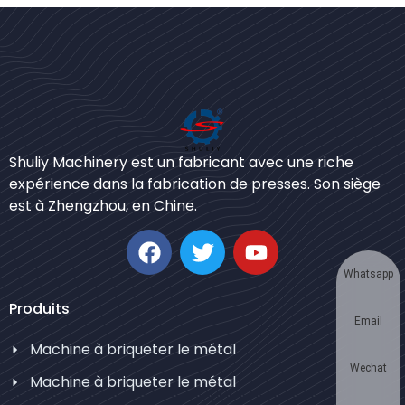
Bengali
Shuliy Machinery est un fabricant avec une riche
Urdu
expérience dans la fabrication de presses. Son siège
est à Zhengzhou, en Chine.
Japanese
Korean
German
Whatsapp
Swahili
Produits
Email
Thai
Machine à briqueter le métal
Turkish
Wechat
Machine à briqueter le métal
Bulgarian