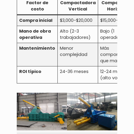
Factor de
Compactadora
Compactado
costo
Vertical
Horizontal
Compra inicial
$3,000-$20,000
$15,000-$50,00
Mano de obra
Alto (2-3
Bajo (1
operativa
trabajadores)
operador)
Mantenimiento
Menor
Más
complejidad
componentes
que mantener
ROI típico
24-36 meses
12-24 meses
(alto volumen)