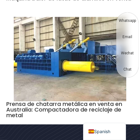
Korean
German
Whatsapp
Swahili
Email
Thai
Turkish
Wechat
Bulgarian
Chinese
Chat
Portuguese
Russian
Arabic
Prensa de chatarra metálica en venta en
Australia: Compactadora de reciclaje de
French
metal
English
Spanish