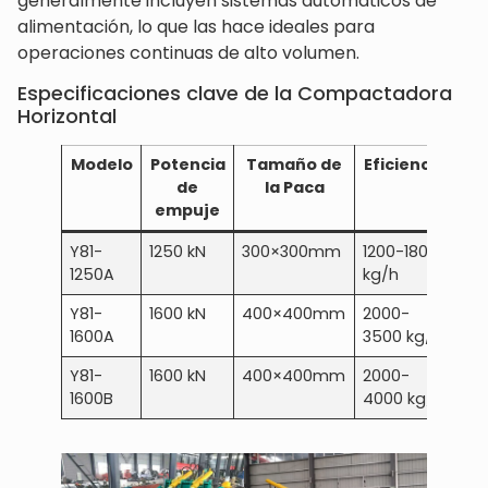
generalmente incluyen sistemas automáticos de
alimentación, lo que las hace ideales para
operaciones continuas de alto volumen.
Especificaciones clave de la Compactadora
Horizontal
Modelo
Potencia
Tamaño de
Eficiencia
Po
de
la Paca
empuje
Y81-
1250 kN
300×300mm
1200-1800
15 
1250A
kg/h
Y81-
1600 kN
400×400mm
2000-
22
1600A
3500 kg/h
Y81-
1600 kN
400×400mm
2000-
30
1600B
4000 kg/h