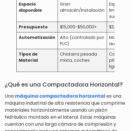
Espacio
Gran
Espacio
disponible
almacén/instalación
limitado e
suelo
Presupuesto
$15,000-$50,000+
$3,000-$2
Automatización
Alto (controlado por
Manual/s
PLC)
automáti
Tipos de
Chatarra pesada
Cartón,
Material
mixta, coches
plástico, 
ligero
¿Qué es una Compactadora Horizontal?
Una
máquina compactadora horizontal
es una
máquina industrial de alta resistencia que comprime
materiales horizontalmente usando un pisón
hidráulico montado en el lateral. Estas máquinas
cuentan con una larga cámara de compresión y