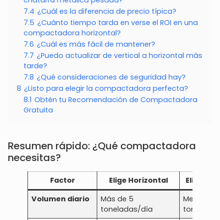
7.4
¿Cuál es la diferencia de precio típica?
7.5
¿Cuánto tiempo tarda en verse el ROI en una
compactadora horizontal?
7.6
¿Cuál es más fácil de mantener?
7.7
¿Puedo actualizar de vertical a horizontal más
tarde?
7.8
¿Qué consideraciones de seguridad hay?
8
¿Listo para elegir la compactadora perfecta?
8.1
Obtén tu Recomendación de Compactadora
Gratuita
Resumen rápido: ¿Qué compactadora
necesitas?
Factor
Elige Horizontal
Elige Ver
Volumen diario
Más de 5
Menos de
toneladas/día
toneladas