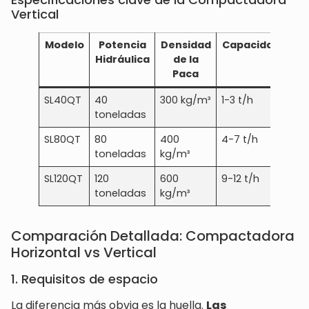
Vertical
Modelo
Potencia
Densidad
Capacidad
Pot
Hidráulica
de la
Paca
SL40QT
40
300 kg/m³
1-3 t/h
18-
toneladas
SL80QT
80
400
4-7 t/h
30
toneladas
kg/m³
kW
SL120QT
120
600
9-12 t/h
60
toneladas
kg/m³
kW
Comparación Detallada: Compactadora
Horizontal vs Vertical
1. Requisitos de espacio
La diferencia más obvia es la huella.
Las