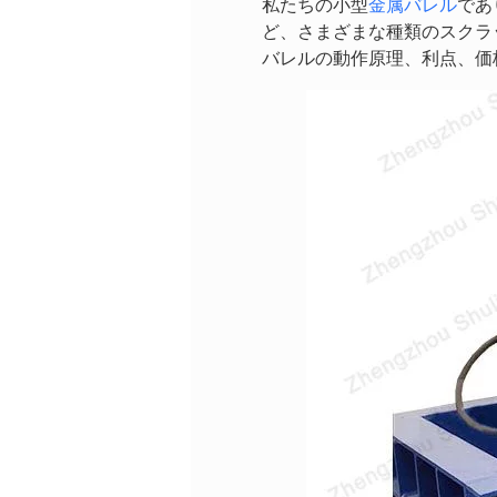
私たちの小型
金属バレル
であ
ど、さまざまな種類のスクラ
バレルの動作原理、利点、価