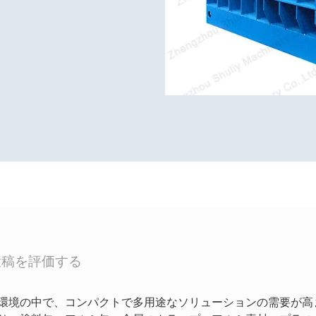
投稿を評価する
境の中で、コンパクトで多用途なソリューションの需要が高まっ