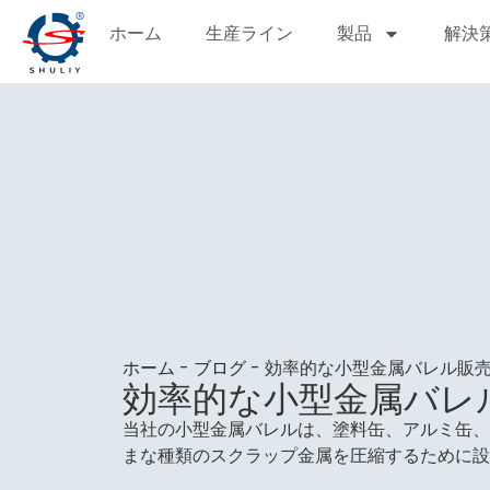
ホーム
生産ライン
製品
解決
ホーム
-
ブログ
-
効率的な小型金属バレル販
効率的な小型金属バレ
当社の小型金属バレルは、塗料缶、アルミ缶、
まな種類のスクラップ金属を圧縮するために設