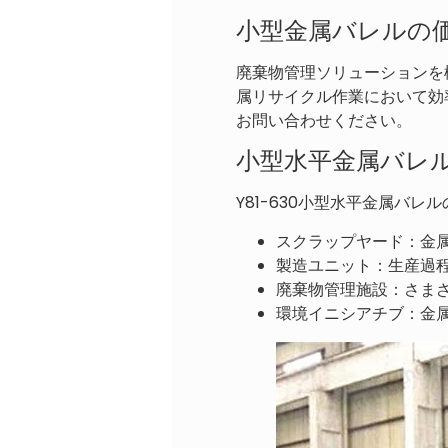
小型金属バレルの
廃棄物管理ソリューションを検
属リサイクル作業において効
お問い合わせください。
小型水平金属バレ
Y81-630小型水平金属バ
スクラップヤード：金
製造ユニット：生産過
廃棄物管理施設：さま
環境イニシアチブ：金