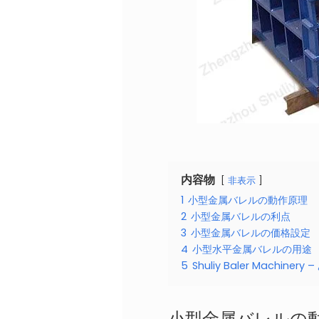
内容物
非表示
1
小型金属バレルの動作原理
2
小型金属バレルの利点
3
小型金属バレルの価格設定
4
小型水平金属バレルの用途
5
Shuliy Baler Mach
小型金属バレルの