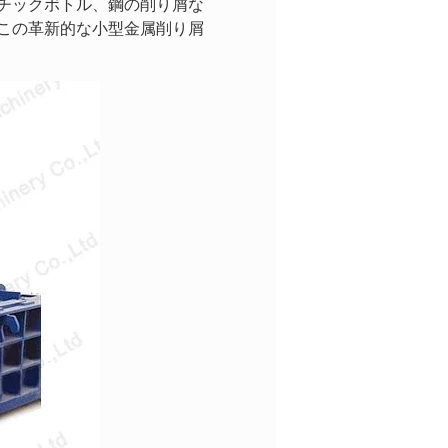
チックボトル、鋼の削り屑な
この革新的な小型金属削り屑