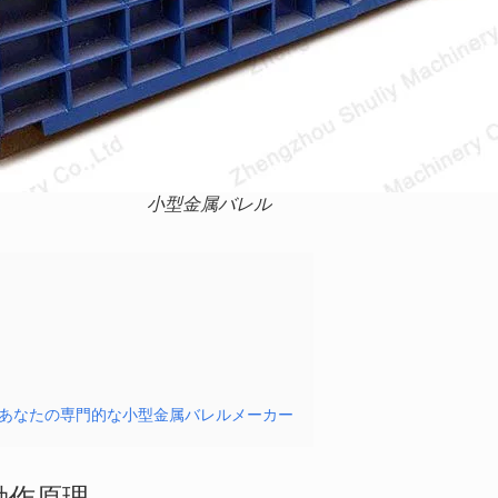
小型金属バレル
inery – あなたの専門的な小型金属バレルメーカー
動作原理