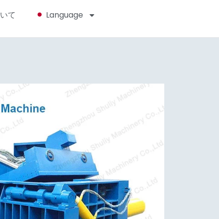
いて
Language