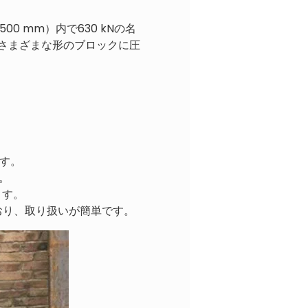
0 mm）内で630 kNの名
さまざまな形のブロックに圧
ます。
。
ます。
おり、取り扱いが簡単です。