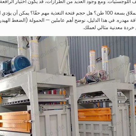
ف اللوجستيات. ومع وجود العديد من الطرازات، قد يكون اختيار الرافعة ا
هل تشتري آلة بسعة 30 طن أم عملاق بسعة 100 طن؟ هل حجم فتحة التغذية مهم حقًا؟ 
ة مهدره. في هذا الدليل، نوضح أهم عاملين — الحمولة (الضغط الهيدرو
ردة معدنية مثالي لعملك.