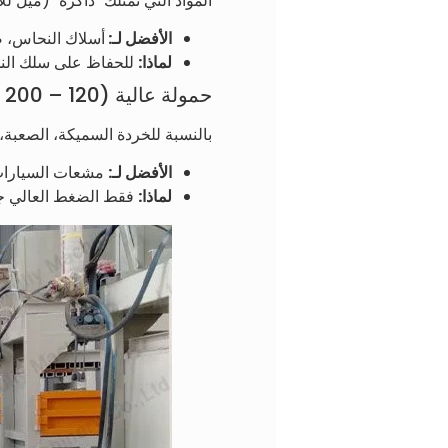
المواد التي تمتلك "ذاكرة" (ميل ل
الأفضل لـ:
أسلاك النحاس، صف
لماذا:
للحفاظ على سلك الن
حمولة عالية (120 – 200 طن): تطبيقات ثقيلة
بالنسبة للخردة السميكة، الصعبة
الأفضل لـ:
مشعات السيارات،
لماذا:
فقط الضغط العالي جدً