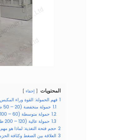
المحتويات
إخفاء
1
فهم الحمولة: القوة وراء المكبس
1.1
حمولة منخفضة (20 – 50 طن): للمواد الخفيفة
1.2
حمولة متوسطة (60 – 100 طن): للخردة المقاومة
1.3
حمولة عالية (120 – 200 طن): تطبيقات ثقيلة
2
حجم فتحة التغذية: لماذا هو مهم 
3
العلاقة بين الضغط وكثافة الحزم