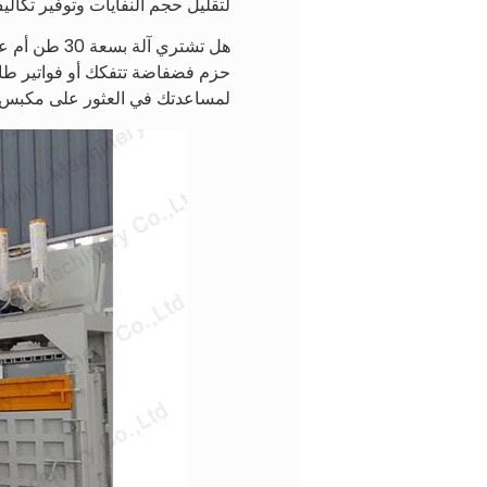
لتقليل حجم النفايات وتوفير تكالي
حزم فضفاضة تتفكك أو فواتير طاق
لمساعدتك في العثور على مكبس خ