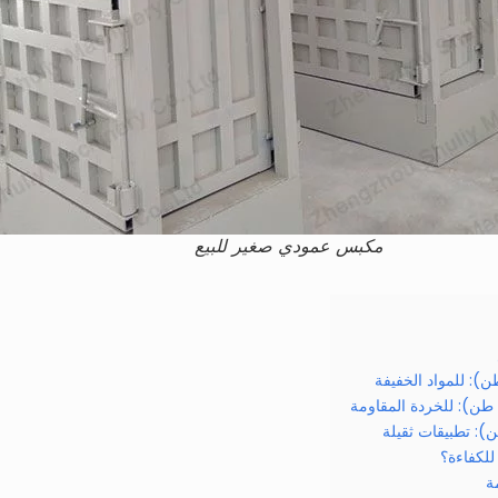
مكبس عمودي صغير للبيع
للكفاءة؟
ة