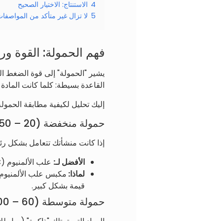
4
الاستنتاج: الاختيار الصحيح
5
لا تزال غير متأكد من المواصفا
فهم الحمولة: القوة ور
يشير "الحمولة" إلى قوة الضغط الت
القاعدة بسيطة: كلما كانت الماد
إليك تحليل لكيفية مطابقة الحمولة
حمولة منخفضة (20 – 50 طن): للمواد الخفيفة
إذا كانت منشأتك تتعامل بشكل رئي
الأفضل لـ:
علب الألمنيوم (UBC)، علب الصفيح، زجاجات بلاستيكية، وبرش الألمنيوم الرقيق.
لماذا:
قيمة بشكل كبير.
حمولة متوسطة (60 – 100 طن): للخردة المقاومة