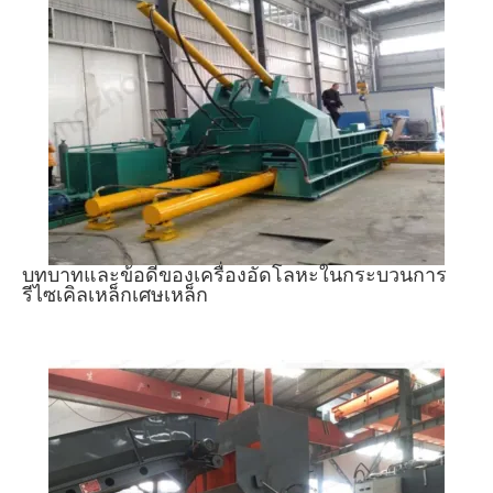
บทบาทและข้อดีของเครื่องอัดโลหะในกระบวนการ
รีไซเคิลเหล็กเศษเหล็ก