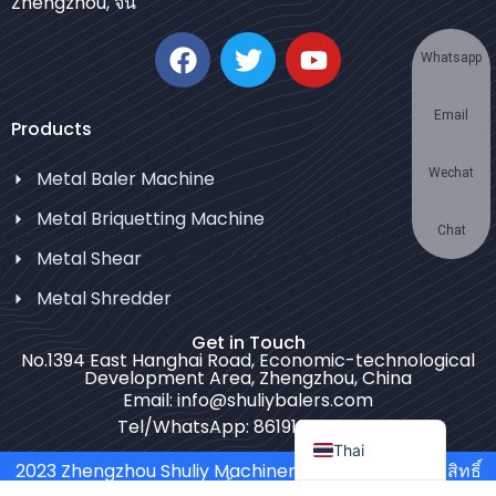
Zhengzhou, จีน
Korean
German
Whatsapp
Swahili
Email
Turkish
Products
Bulgarian
Wechat
Metal Baler Machine
Chinese
Metal Briquetting Machine
Portuguese
Chat
Metal Shear
Russian
Metal Shredder
Spanish
Get in Touch
Arabic
No.1394 East Hanghai Road, Economic-technological
Development Area, Zhengzhou, China
French
Email: info@shuliybalers.com
English
Tel/WhatsApp: 8619139754781
Thai
2023 Zhengzhou Shuliy Machinery Co. LTD. สงวนลิขสิทธิ์
ทั้งหมด