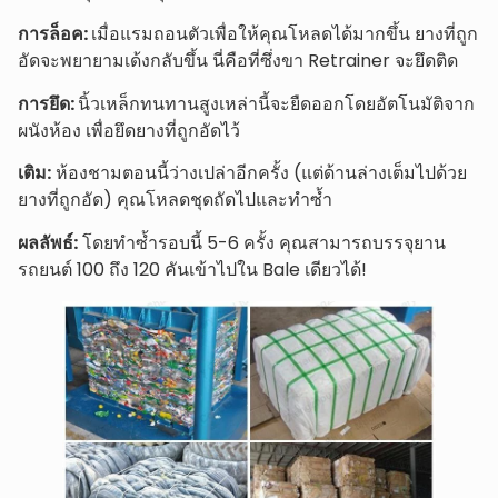
การล็อค:
เมื่อแรมถอนตัวเพื่อให้คุณโหลดได้มากขึ้น ยางที่ถูก
อัดจะพยายามเด้งกลับขึ้น นี่คือที่ซึ่งขา Retrainer จะยึดติด
การยึด:
นิ้วเหล็กทนทานสูงเหล่านี้จะยืดออกโดยอัตโนมัติจาก
ผนังห้อง เพื่อยึดยางที่ถูกอัดไว้
เติม:
ห้องชามตอนนี้ว่างเปล่าอีกครั้ง (แต่ด้านล่างเต็มไปด้วย
ยางที่ถูกอัด) คุณโหลดชุดถัดไปและทำซ้ำ
ผลลัพธ์:
โดยทำซ้ำรอบนี้ 5-6 ครั้ง คุณสามารถบรรจุยาน
รถยนต์ 100 ถึง 120 คันเข้าไปใน Bale เดียวได้!