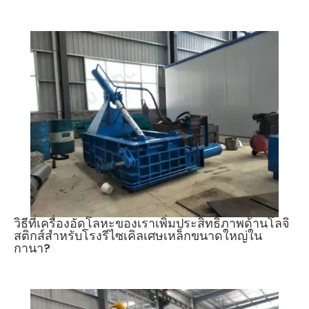
วิธีที่เครื่องอัดโลหะของเราเพิ่มประสิทธิภาพด้านโลจิ
สติกส์สำหรับโรงรีไซเคิลเศษเหล็กขนาดใหญ่ใน
กานา?