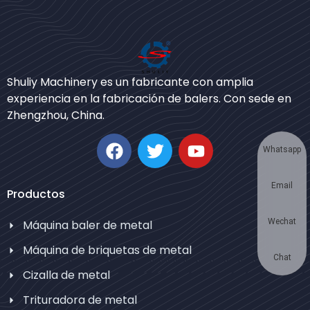
Bengali
Urdu
Shuliy Machinery es un fabricante con amplia
experiencia en la fabricación de balers. Con sede en
Japanese
Zhengzhou, China.
Korean
German
Whatsapp
Swahili
Email
Thai
Productos
Turkish
Wechat
Máquina baler de metal
Bulgarian
Máquina de briquetas de metal
Chinese
Chat
Cizalla de metal
Portuguese
Trituradora de metal
Russian