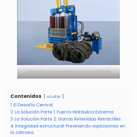
máquina de encartonado de neumáticos
Contenidos
ocultar
1
El Desafío Central
2
La Solución Parte 1: Fuerza Hidráulica Extrema
3
La Solución Parte 2: Garras Retenidas Retráctiles
4
Integridad estructural: Previniendo explosiones en
la cámara